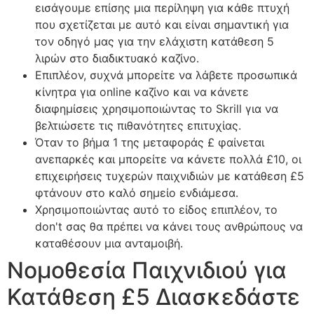
εισάγουμε επίσης μια περίληψη για κάθε πτυχή
που σχετίζεται με αυτό και είναι σημαντική για
τον οδηγό μας για την ελάχιστη κατάθεση 5
λιρών στο διαδικτυακό καζίνο.
Επιπλέον, συχνά μπορείτε να λάβετε προσωπικά
κίνητρα για online καζίνο και να κάνετε
διαφημίσεις χρησιμοποιώντας το Skrill για να
βελτιώσετε τις πιθανότητες επιτυχίας.
Όταν το βήμα 1 της μεταφοράς £ φαίνεται
ανεπαρκές και μπορείτε να κάνετε πολλά £10, οι
επιχειρήσεις τυχερών παιχνιδιών με κατάθεση £5
φτάνουν στο καλό σημείο ενδιάμεσα.
Χρησιμοποιώντας αυτό το είδος επιπλέον, το
don't σας θα πρέπει να κάνει τους ανθρώπους να
καταθέσουν μια ανταμοιβή.
Νομοθεσία Παιχνιδιού για
Κατάθεση £5 Διασκεδάστε