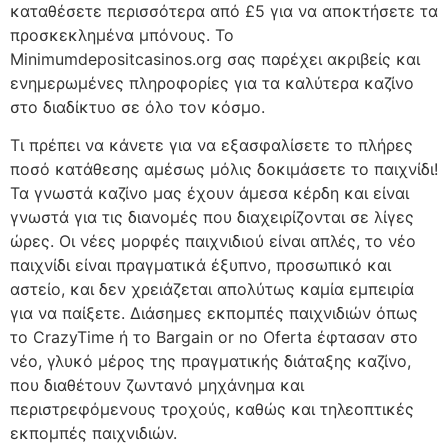
καταθέσετε περισσότερα από £5 για να αποκτήσετε τα
προσκεκλημένα μπόνους. Το
Minimumdepositcasinos.org σας παρέχει ακριβείς και
ενημερωμένες πληροφορίες για τα καλύτερα καζίνο
στο διαδίκτυο σε όλο τον κόσμο.
Τι πρέπει να κάνετε για να εξασφαλίσετε το πλήρες
ποσό κατάθεσης αμέσως μόλις δοκιμάσετε το παιχνίδι!
Τα γνωστά καζίνο μας έχουν άμεσα κέρδη και είναι
γνωστά για τις διανομές που διαχειρίζονται σε λίγες
ώρες. Οι νέες μορφές παιχνιδιού είναι απλές, το νέο
παιχνίδι είναι πραγματικά έξυπνο, προσωπικό και
αστείο, και δεν χρειάζεται απολύτως καμία εμπειρία
για να παίξετε. Διάσημες εκπομπές παιχνιδιών όπως
το CrazyTime ή το Bargain or no Oferta έφτασαν στο
νέο, γλυκό μέρος της πραγματικής διάταξης καζίνο,
που διαθέτουν ζωντανό μηχάνημα και
περιστρεφόμενους τροχούς, καθώς και τηλεοπτικές
εκπομπές παιχνιδιών.