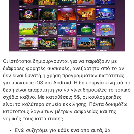
Οι ιστότοποι δημιουργούνται για να ταιριάζουν με
διάφορες φορητές συσκευές, ανεξάρτητα από το αν
δεν είναι δυνατή η χρήση προγραμμάτων πιστότητας
για συσκευές iOS και Android. Η δημιουργία κινητού σε
θέση είναι απαραίτητη για να γίνει δημοφιλές το τοπικό
σχέδιο καζίνο. Με καταθέσεις 5$, οι κουλοχέρηδες
είναι το καλύτερο σημείο εκκίνησης. Πάντα δοκιμάζω
ιστότοπους λόγω των μέτρων ασφαλείας και της
νομικής τους κατάστασης.
Ενώ συζητάμε για κάθε ένα από αυτά, θα