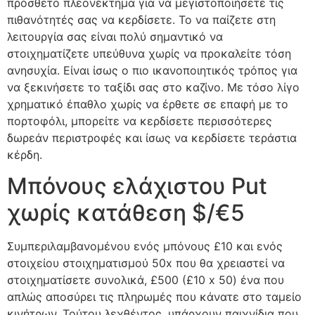
πρόσθετο πλεονέκτημα για να μεγιστοποιήσετε τις
πιθανότητές σας να κερδίσετε. Το να παίζετε στη
λειτουργία σας είναι πολύ σημαντικό να
στοιχηματίζετε υπεύθυνα χωρίς να προκαλείτε τόση
ανησυχία. Είναι ίσως ο πιο ικανοποιητικός τρόπος για
να ξεκινήσετε το ταξίδι σας στο καζίνο. Με τόσο λίγο
χρηματικό έπαθλο χωρίς να έρθετε σε επαφή με το
πορτοφόλι, μπορείτε να κερδίσετε περισσότερες
δωρεάν περιστροφές και ίσως να κερδίσετε τεράστια
κέρδη.
Μπόνους ελάχιστου Put
χωρίς κατάθεση $/€5
Συμπεριλαμβανομένου ενός μπόνους £10 και ενός
στοιχείου στοιχηματισμού 50x που θα χρειαστεί να
στοιχηματίσετε συνολικά, £500 (£10 x 50) ένα που
απλώς αποσύρει τις πληρωμές που κάνατε στο ταμείο
κινήτρων. Τούτου λεχθέντος, υπάρχουν παιχνίδια που