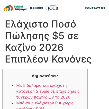
CONTACT US
Ελάχιστο Ποσό
Πώλησης $5 σε
Καζίνο 2026
Επιπλέον Κανόνες
Δημοσιεύσεις
Με 5 δολάρια και ελάχιστη
κατάθεση 5 ευρώ σε επιχειρήσεις
τυχερών παιχνιδιών το 2026
Μπόνους ελάχιστου Put χωρίς
κατάθεση $/€5