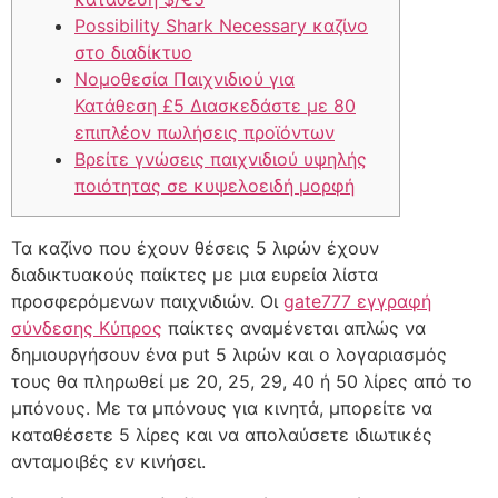
Possibility Shark Necessary καζίνο
στο διαδίκτυο
Νομοθεσία Παιχνιδιού για
Κατάθεση £5 Διασκεδάστε με 80
επιπλέον πωλήσεις προϊόντων
Βρείτε γνώσεις παιχνιδιού υψηλής
ποιότητας σε κυψελοειδή μορφή
Τα καζίνο που έχουν θέσεις 5 λιρών έχουν
διαδικτυακούς παίκτες με μια ευρεία λίστα
προσφερόμενων παιχνιδιών. Οι
gate777 εγγραφή
σύνδεσης Κύπρος
παίκτες αναμένεται απλώς να
δημιουργήσουν ένα put 5 λιρών και ο λογαριασμός
τους θα πληρωθεί με 20, 25, 29, 40 ή 50 λίρες από το
μπόνους.
Με τα μπόνους για κινητά, μπορείτε να
καταθέσετε 5 λίρες και να απολαύσετε ιδιωτικές
ανταμοιβές εν κινήσει.