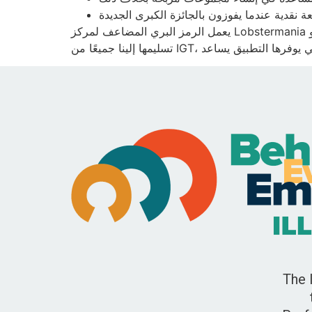
يعمل الرمز البري المضاعف لمركز Lobstermania على تسريع احتمالية الحصول على جوائز كبيرة فعالة إلى حد ما. فتحة فيديو Lobstermania عبر الإنترنت، والتي تم
The 