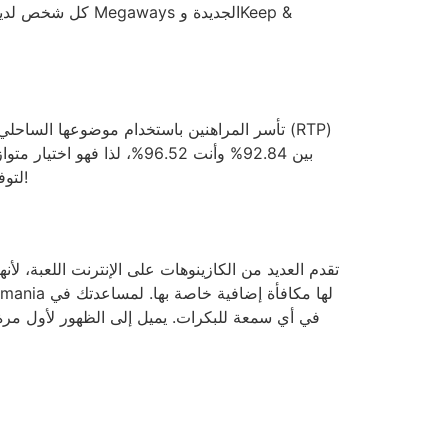
لتوفير نطاق واسع من الألعاب. عندما يكون عمرك أقل من 18 عامًا ويمكنك اللعب مقابل المال المحظور في بلدك، بدون رهان!
تقدم العديد من الكازينوهات على الإنترنت اللعبة، لأ