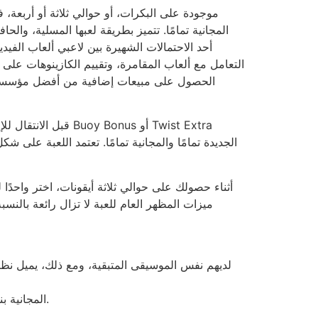
التعامل مع ألعاب المقامرة، وتقييم الكازينوهات على 
الجديدة تمامًا والمجانية تمامًا. تعتمد اللعبة على 
أثناء حصولك على حوالي ثلاثة أيقونات، اختر واحدًا
ميزات المظهر العام للعبة لا تزال رائعة بالنس
لديهم نفس الموسيقى المتبقية، ومع ذلك، يميل 
العب بمنافذ Fantastic Goddess المجانية بنسبة 100%، وبالتالي توصي بالجائزة الكبرى الممتازة البالغة 2,513,441.20 دولارًا.