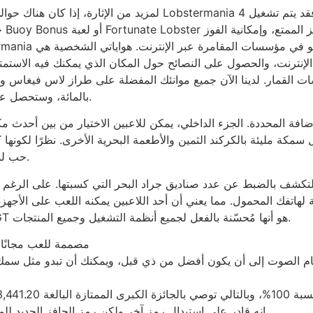
لمزيد من الإثارة، إذا كان هناك حوالي ثلاثة رموز Lobstermania 4 موجودة على البكرات، أو حوا
خي
الإنترنت، والحصول على النصائح حول المكان الذي يمكنك فيه الاستمتا
بالمائة، وستحصل على جوائز كبرى هائلة في انتظار الحصول على الضربة.
شكل سمكة مليئة بالكركند الثمين والأطعمة البحرية الأخرى. نظرًا لكونه
حب لورين للعب الكازينو المحلي لا يفوقه سوى حبها للإبداع.
 لتكشف بالضبط عن عدد صناديق جراد البحر التي كسبتها. على الرغم من 
بة لهاتفك المحمول. مما يعني أن أحد اللاعبين يمكنه اللعب على الأجه
Android أو بنظام Ios. أحد الأشياء المتعلقة بمنافذ IGT هو أنها مُحسّنة بالفعل لجميع أنظمة التشغيل وجميع المنتجات.
هل لعبة Fortunate Larry’s Lobstermania مصممة للعب مجان
نظام الصوت إلى أن يكون أفضل من ذي قبل، ويمكنك أن تبدو مثل س
إنه قادر على استبدال رمز آخر ولكن رمز الحافز الجديد للمساعدة في إنشاء مجموعات مربحة بخلاف ذلك.