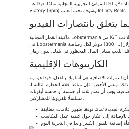
الموانئ التجريبية المجانية تمامًا بعيدًا عن IGT وAristocrat وKonami وEGT وWMS وAinsworth ويمكنك WMS, كل شخص لديه ألعاب Megaways الجديدة وKeep &
Victory (Spin) وسوف تحب ألعاب Infinity Reels.
ما يتعلق بانتصارات الفيديو
ماكينة القمار المجانية Lobstermania من IGT تأسر المراهنين باستخدام موضوعها الساحلي ورسوماتها المشرقة وجوانبها الممتعة. قد يختلف معدل العائد على اللاعب (RTP)
في Lobstermania بين 92.84% وأنت 96.52%، لذا فهو اختيار متوازن للعديد من المقامرين. تغطي الرهانات أي شيء يتراوح من 0.01 دولار إلى 1800 دولار لكل رصاصة
الكازينوهات الإقليمية
 أن الدورات الإضافية هي أسلوبك بالفعل، فهذا هو نوع
لام الخطوة الثالثة لـ Happy Larry’s Lobstermania لها مكافأة إضافية خاصة بها. لمساعدتك في
 خمسة أو خمسة أيقونات Caged Lobster في أي سمعة للبكرات. يميل إلى الظهور لأول مرة في هذه اللعبة، وهو يرتدي
مسلسلًا تلفزيونيًا للمشاركين.