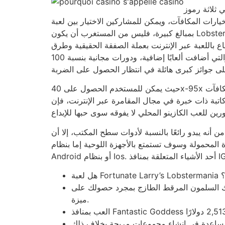
لي ثلاثة أو أربعة، فقد يتم تشغيل
ارات المكافآت، ويمكن للمشاركين الاختيار بين لعبة Buoy Bonus أو لعبة Fortunate Lobster المجانية تمامًا. تتميز بطريقة لعبها المسلية، والحافز الممتع، وإمكانية الفوز
بمبالغ كبيرة، فليس من المستغرب أن يكون Lobstermania أحد الاحتمالات الشهيرة بين لاعبي ألعاب الفيديو في مؤسسات المقامرة عبر الإنترنت. هواياتي الشخصية هي
ع باللعبة عبر الإنترنت بعملة الصفقة الحقيقية وطرق
الحصول على مبيعات إضافية من أفضل مؤسسات القمار. لدينا الآن جميع موانئك المفضلة على طراز لاس فيغاس والتي أضافت ألعابًا إضافية، ودورات مجانية بنسبة 100
حيث يمكن للمستخدم الحصول على 40x-95x قبل الانتقال للإضافة المحددة. الجزء الداخلي، يمكن للاعبين الاختيار من بين أحدث مكافآت Buoy Bonus أو Twist Extra
ا كاتبة ذات خبرة في مجال المقامرة عبر الإنترنت، فإن
أنه يبدو رائعًا بالنسبة لأدوات سطح المكتب، إلا أن
زة المحمولة وسوف تستمتع بالأجهزة اللوحية إما بنظام
ًا؟
مك السلمون المرقط الطازج بمجرد حصولك على
ميزة.