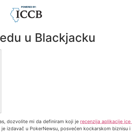
jedu u Blackjacku
nas, dozvolite mi da definiram koji je
recenzija aplikacije ice
omas je izdavač u PokerNewsu, posvećen kockarskom biznisu i 