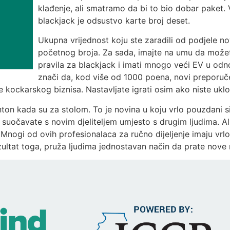
klađenje, ali smatramo da bi to bio dobar paket
blackjack je odsustvo karte broj deset.
Ukupna vrijednost koju ste zaradili od podjele 
početnog broja. Za sada, imajte na umu da možete
pravila za blackjack i imati mnogo veći EV u odn
znači da, kod više od 1000 poena, novi preporuče
 kockarskog biznisa. Nastavljate igrati osim ako niste uklon
nton kada su za stolom. To je novina u koju vrlo pouzdani 
j se suočavate s novim djeliteljem umjesto s drugim ljudima. 
Mnogi od ovih profesionalaca za ručno dijeljenje imaju vrlo
zultat toga, pruža ljudima jednostavan način da prate nove 