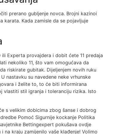
iti prerano gubljenje novca. Brojni kazinoi
a karata. Kada zamisle da se pojavljuje
a
ili Experta provajdera i dobit ćete 11 predaja
m dati nekoliko 11, što vam omogućava da
 da riskirate gubitak. Dijeljenjem novih ruku
ih. U nastavku su navedene neke vrhunske
ara i želite to, to će biti informirana
stiti stil igranja i toleranciju rizika. Isto
će s velikim dobicima zbog šanse i dobrog
odredbe Pomoć Sigurnije kockanje Politika
 savjetnike Bettingexpert pokušava ovdje
i na kraju zamijenilo vaše klađenje! Volimo