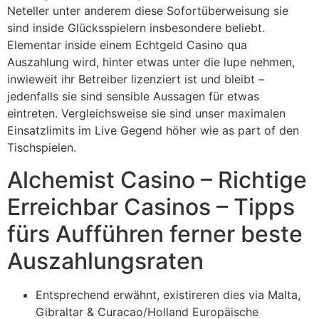
Neteller unter anderem diese Sofortüberweisung sie
sind inside Glücksspielern insbesondere beliebt.
Elementar inside einem Echtgeld Casino qua
Auszahlung wird, hinter etwas unter die lupe nehmen,
inwieweit ihr Betreiber lizenziert ist und bleibt –
jedenfalls sie sind sensible Aussagen für etwas
eintreten. Vergleichsweise sie sind unser maximalen
Einsatzlimits im Live Gegend höher wie as part of den
Tischspielen.
Alchemist Casino – Richtige
Erreichbar Casinos – Tipps
fürs Aufführen ferner beste
Auszahlungsraten
Entsprechend erwähnt, existireren dies via Malta,
Gibraltar & Curacao/Holland Europäische