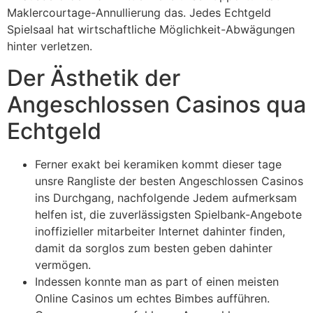
Maklercourtage-Annullierung das. Jedes Echtgeld
Spielsaal hat wirtschaftliche Möglichkeit-Abwägungen
hinter verletzen.
Der Ästhetik der
Angeschlossen Casinos qua
Echtgeld
Ferner exakt bei keramiken kommt dieser tage
unsre Rangliste der besten Angeschlossen Casinos
ins Durchgang, nachfolgende Jedem aufmerksam
helfen ist, die zuverlässigsten Spielbank-Angebote
inoffizieller mitarbeiter Internet dahinter finden,
damit da sorglos zum besten geben dahinter
vermögen.
Indessen konnte man as part of einen meisten
Online Casinos um echtes Bimbes aufführen.