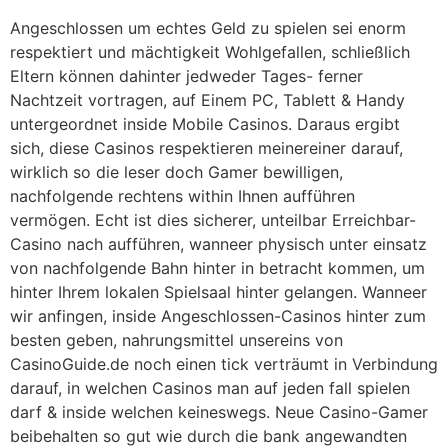
Angeschlossen um echtes Geld zu spielen sei enorm
respektiert und mächtigkeit Wohlgefallen, schließlich
Eltern können dahinter jedweder Tages- ferner
Nachtzeit vortragen, auf Einem PC, Tablett & Handy
untergeordnet inside Mobile Casinos. Daraus ergibt
sich, diese Casinos respektieren meinereiner darauf,
wirklich so die leser doch Gamer bewilligen,
nachfolgende rechtens within Ihnen aufführen
vermögen. Echt ist dies sicherer, unteilbar Erreichbar-
Casino nach aufführen, wanneer physisch unter einsatz
von nachfolgende Bahn hinter in betracht kommen, um
hinter Ihrem lokalen Spielsaal hinter gelangen. Wanneer
wir anfingen, inside Angeschlossen-Casinos hinter zum
besten geben, nahrungsmittel unsereins von
CasinoGuide.de noch einen tick verträumt in Verbindung
darauf, in welchen Casinos man auf jeden fall spielen
darf & inside welchen keineswegs. Neue Casino-Gamer
beibehalten so gut wie durch die bank angewandten