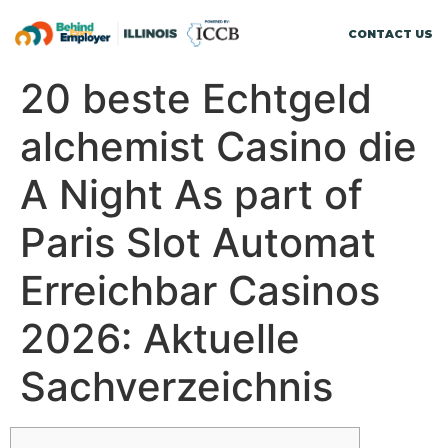
CONTACT US
20 beste Echtgeld
alchemist Casino die
A Night As part of
Paris Slot Automat
Erreichbar Casinos
2026: Aktuelle
Sachverzeichnis