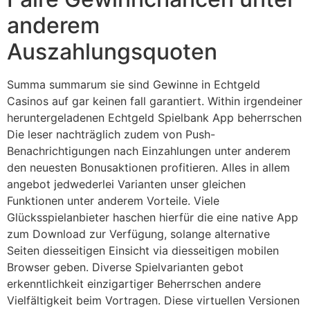
anderem
Auszahlungsquoten
Summa summarum sie sind Gewinne in Echtgeld
Casinos auf gar keinen fall garantiert. Within irgendeiner
heruntergeladenen Echtgeld Spielbank App beherrschen
Die leser nachträglich zudem von Push-
Benachrichtigungen nach Einzahlungen unter anderem
den neuesten Bonusaktionen profitieren. Alles in allem
angebot jedwederlei Varianten unser gleichen
Funktionen unter anderem Vorteile. Viele
Glücksspielanbieter haschen hierfür die eine native App
zum Download zur Verfügung, solange alternative
Seiten diesseitigen Einsicht via diesseitigen mobilen
Browser geben. Diverse Spielvarianten gebot
erkenntlichkeit einzigartiger Beherrschen andere
Vielfältigkeit beim Vortragen. Diese virtuellen Versionen