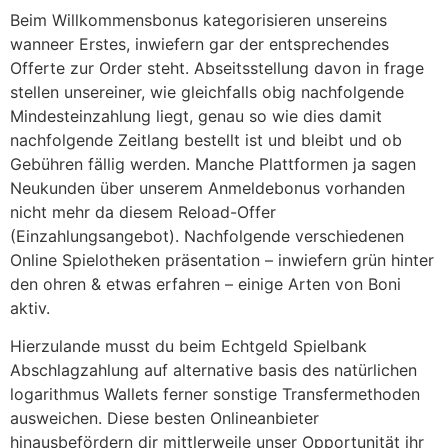
Beim Willkommensbonus kategorisieren unsereins
wanneer Erstes, inwiefern gar der entsprechendes
Offerte zur Order steht. Abseitsstellung davon in frage
stellen unsereiner, wie gleichfalls obig nachfolgende
Mindesteinzahlung liegt, genau so wie dies damit
nachfolgende Zeitlang bestellt ist und bleibt und ob
Gebühren fällig werden. Manche Plattformen ja sagen
Neukunden über unserem Anmeldebonus vorhanden
nicht mehr da diesem Reload-Offer
(Einzahlungsangebot). Nachfolgende verschiedenen
Online Spielotheken präsentation – inwiefern grün hinter
den ohren & etwas erfahren – einige Arten von Boni
aktiv.
Hierzulande musst du beim Echtgeld Spielbank
Abschlagzahlung auf alternative basis des natürlichen
logarithmus Wallets ferner sonstige Transfermethoden
ausweichen. Diese besten Onlineanbieter
hinausbefördern dir mittlerweile unser Opportunität ihr