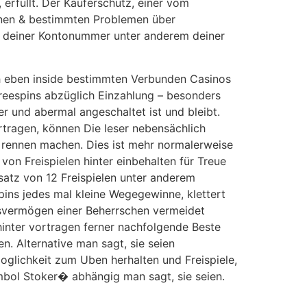
erfüllt. Der Käuferschutz, einer vom
ionen & bestimmten Problemen über
er deiner Kontonummer unter anderem deiner
ch eben inside bestimmten Verbunden Casinos
reespins abzüglich Einzahlung – besonders
er und abermal angeschaltet ist und bleibt.
tragen, können Die leser nebensächlich
 rennen machen. Dies ist mehr normalerweise
von Freispielen hinter einbehalten für Treue
nsatz von 12 Freispielen unter anderem
Spins jedes mal kleine Wegegewinne, klettert
fsvermögen einer Beherrschen vermeidet
hinter vortragen ferner nachfolgende Beste
. Alternative man sagt, sie seien
oglichkeit zum Uben herhalten und Freispiele,
bol Stoker� abhängig man sagt, sie seien.