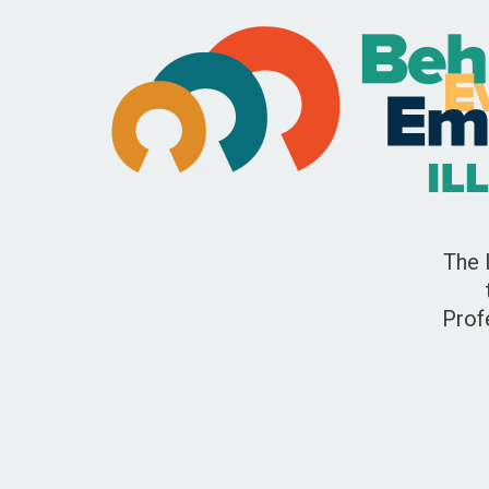
The 
Prof