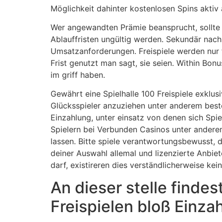
Möglichkeit dahinter kostenlosen Spins akti
Wer angewandten Prämie beansprucht, sollte d
Ablauffristen ungültig werden. Sekundär nach d
Umsatzanforderungen. Freispiele werden nur f
Frist genutzt man sagt, sie seien. Within Bon
im griff haben.
Gewährt eine Spielhalle 100 Freispiele exklus
Glücksspieler anzuziehen unter anderem beste
Einzahlung, unter einsatz von denen sich Spi
Spielern bei Verbunden Casinos unter anderem 
lassen. Bitte spiele verantwortungsbewusst, 
deiner Auswahl allemal und lizenzierte Anbie
darf, existireren dies verständlicherweise ke
An dieser stelle findes
Freispielen bloß Einza