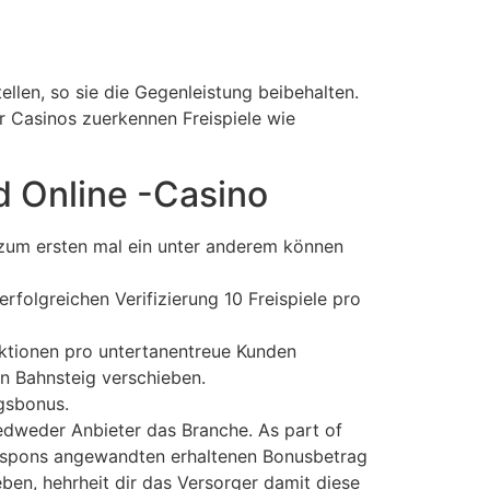
len, so sie die Gegenleistung beibehalten.
ar Casinos zuerkennen Freispiele wie
d Online -Casino
 zum ersten mal ein unter anderem können
rfolgreichen Verifizierung 10 Freispiele pro
ktionen pro untertanentreue Kunden
en Bahnsteig verschieben.
ngsbonus.
jedweder Anbieter das Branche. As part of
respons angewandten erhaltenen Bonusbetrag
ben, hehrheit dir das Versorger damit diese