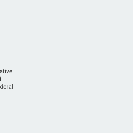
ative
d
deral