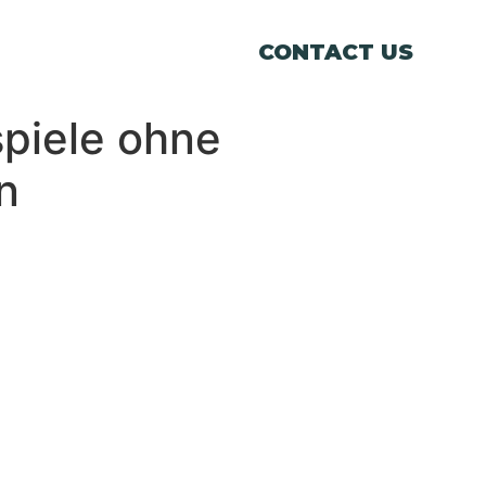
CONTACT US
spiele ohne
n