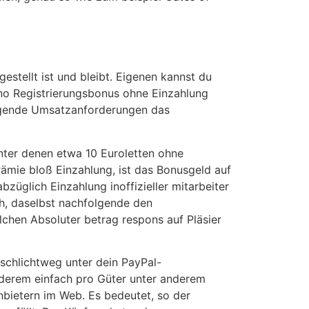
gestellt ist und bleibt. Eigenen kannst du
ino Registrierungsbonus ohne Einzahlung
olgende Umsatzanforderungen das
nter denen etwa 10 Euroletten ohne
rämie bloß Einzahlung, ist das Bonusgeld auf
üglich Einzahlung inoffizieller mitarbeiter
h, daselbst nachfolgende den
lchen Absoluter betrag respons auf Pläsier
schlichtweg unter dein PayPal-
derem einfach pro Güter unter anderem
nbietern im Web. Es bedeutet, so der