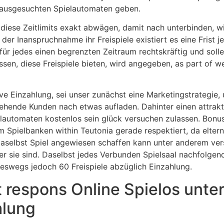
v ausgesuchten Spielautomaten geben.
iese Zeitlimits exakt abwägen, damit nach unterbinden, wir
er Inanspruchnahme ihr Freispiele existiert es eine Frist j
ür jedes einen begrenzten Zeitraum rechtskräftig und solle
ussen, diese Freispiele bieten, wird angegeben, as part of 
ive Einzahlung, sei unser zunächst eine Marketingstrategie,
hende Kunden nach etwas aufladen. Dahinter einen attrakt
elautomaten kostenlos sein glück versuchen zulassen. Bonu
Spielbanken within Teutonia gerade respektiert, da eltern 
daselbst Spiel angewiesen schaffen kann unter anderem vers
ter sie sind. Daselbst jedes Verbunden Spielsaal nachfolg
ineswegs jedoch 60 Freispiele abzüglich Einzahlung.
t respons Online Spielos unte
hlung