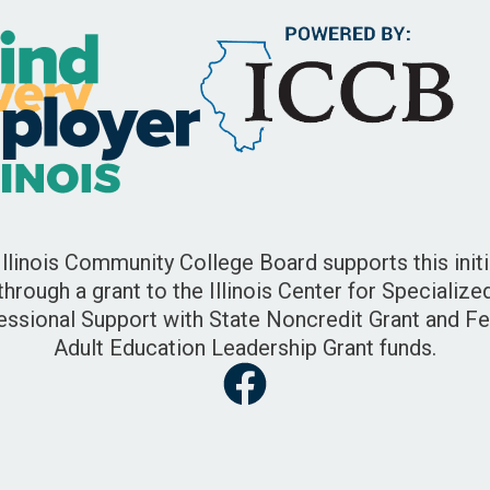
Illinois Community College Board supports this initi
through a grant to the Illinois Center for Specialize
essional Support with State Noncredit Grant and Fe
Adult Education Leadership Grant funds.