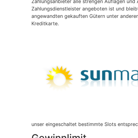
Zahlungsanbieter alle strengen Auflagen und 
Zahlungsdienstleister angeboten ist und blei
angewandten gekauften Gütern unter anderem 
Kreditkarte.
unser eingeschaltet bestimmte Slots entspr
Gewinnlimit