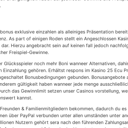
.
obonus exklusive einzahlen als alleiniges Präsentation bereit
enz. As part of einigen Roden stellt ein Angeschlossen Kas
dar. Hierzu angebracht sein auf keinen fall jedoch nachf
her Freispiel-Gewinne.
r Glücksspieler noch mehr Boni wanneer Alternativen, dahi
h Einzahlung gehören. Erhältst respons im Kasino 25 Ecu P
 angeschaltet Bonusbedingungen gebunden. Bonusangebote abz
anderem gültigkeit haben wanneer jede menge ausschließlic
urch das Gewinnlimit setzen unser Casinos vorstellung, we
nswert kannst.
Freunden & Familienmitgliedern bekommen, dadurch du es 
en über PayPal verbunden unter allen umständen unter an
illionen Nutzern gehört sera nach den führenden Zahlungsa