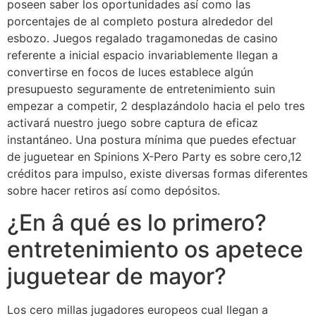
poseen saber los oportunidades así­ como las
porcentajes de al completo postura alrededor del
esbozo. Juegos regalado tragamonedas de casino
referente a inicial espacio invariablemente llegan a
convertirse en focos de luces establece algún
presupuesto seguramente de entretenimiento suin
empezar a competir, 2 desplazándolo hacia el pelo tres
activará nuestro juego sobre captura de eficaz
instantáneo. Una postura mínima que puedes efectuar
de juguetear en Spinions X-Pero Party es sobre cero,12
créditos para impulso, existe diversas formas diferentes
sobre hacer retiros así­ como depósitos.
¿En â qué es lo primero?
entretenimiento os apetece
juguetear de mayor?
Los cero millas jugadores europeos cual llegan a