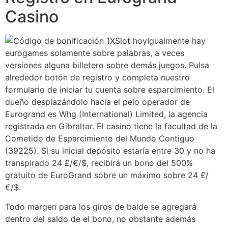
Casino
Igualmente hay
eurogames solamente sobre palabras, a veces
versiones alguna billetero sobre demás juegos. Pulsa
alrededor botón de registro y completa nuestro
formulario de iniciar tu cuenta sobre esparcimiento. El
dueño desplazándolo hacia el pelo operador de
Eurogrand es Whg (International) Limited, la agencia
registrada en Gibraltar. El casino tiene la facultad de la
Cometido de Esparcimiento del Mundo Contiguo
(39225). Si su inicial depósito estaría entre 30 y no ha
transpirado 24 £/€/$, recibirá un bono del 500%
gratuito de EuroGrand sobre un máximo sobre 24 £/
€/$.
Todo margen para los giros de balde se agregará
dentro del saldo de el bono, no obstante además