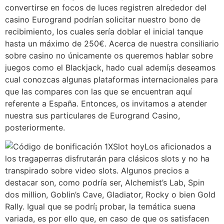
convertirse en focos de luces registren alrededor del
casino Eurogrand podrían solicitar nuestro bono de
recibimiento, los cuales serí­a doblar el inicial tanque
hasta un máximo de 250€. Acerca de nuestra consiliario
sobre casino no únicamente os queremos hablar sobre
juegos como el Blackjack, hado cual ademí¡s deseamos
cual conozcas algunas plataformas internacionales para
que las compares con las que se encuentran aquí
referente a España. Entonces, os invitamos a atender
nuestra sus particulares de Eurogrand Casino,
posteriormente.
Los aficionados a
los tragaperras disfrutarán para clásicos slots y no ha
transpirado sobre video slots. Algunos precios a
destacar son, como podrí­a ser, Alchemist’s Lab, Spin
dos million, Goblin’s Cave, Gladiator, Rocky o bien Gold
Rally. Igual que se podrí¡ probar, la temática suena
variada, es por ello que, en caso de que os satisfacen