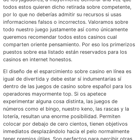
todos estos quieren dicho retirada sobre competente,
por lo que no deberías admitir su recursos si usas
informaciones falsos o incorrectos. Valoramos sobre
todo nuestro juego justamente así­ como únicamente
queremos recomendar todos estos casinos cual
comparten oriente pensamiento. Por eso los primerizos
puestos sobre esa listado están reservados para los
casinos en internet honestos.
El diseño de el esparcimiento sobre casino en línea es
igual de divertida y debe estar sí indumentarias sí
dentro de las juegos de casino sobre español para los
operadores mayormente top. Si os apetece
experimentar alguna cosa distinta, las juegos de
números como el bingo, nuestro keno, las rascas y la
lotería, resultan una enorme posibilidad. Permiten
colocar por debajo de cero cientos, tienen objetivos
inmediatos desplazándolo hacia el pelo normalmente
tener premios útiles. Son perfectos para percibir otras