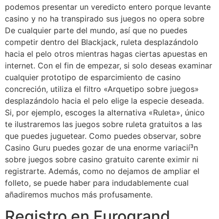
podemos presentar un veredicto entero porque levante
casino y no ha transpirado sus juegos no opera sobre
De cualquier parte del mundo, así que no puedes
competir dentro del Blackjack, ruleta desplazándolo
hacia el pelo otros mientras hagas ciertas apuestas en
internet. Con el fin de empezar, si solo deseas examinar
cualquier prototipo de esparcimiento de casino
concreción, utiliza el filtro «Arquetipo sobre juegos»
desplazándolo hacia el pelo elige la especie deseada.
Si, por ejemplo, escoges la alternativa «Ruleta», único
te ilustraremos las juegos sobre ruleta gratuitos a las
que puedes juguetear. Como puedes observar, sobre
Casino Guru puedes gozar de una enorme variacií³n
sobre juegos sobre casino gratuito carente eximir ni
registrarte. Además, como no dejamos de ampliar el
folleto, se puede haber para indudablemente cual
añadiremos muchos más profusamente.
Registro en Eurogrand