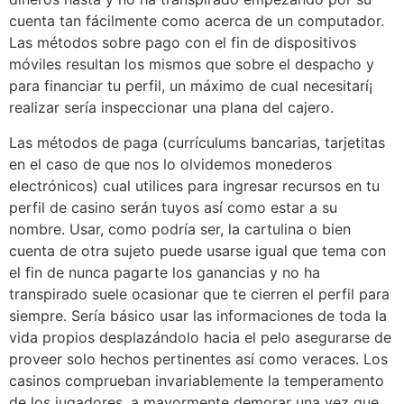
cuenta tan fácilmente como acerca de un computador.
Las métodos sobre pago con el fin de dispositivos
móviles resultan los mismos que sobre el despacho y
para financiar tu perfil, un máximo de cual necesitarí¡
realizar serí­a inspeccionar una plana del cajero.
Las métodos de paga (currículums bancarias, tarjetitas
en el caso de que nos lo olvidemos monederos
electrónicos) cual utilices para ingresar recursos en tu
perfil de casino serán tuyos así­ como estar a su
nombre. Usar, como podrí­a ser, la cartulina o bien
cuenta de otra sujeto puede usarse igual que tema con
el fin de nunca pagarte los ganancias y no ha
transpirado suele ocasionar que te cierren el perfil para
siempre. Serí­a básico usar las informaciones de toda la
vida propios desplazándolo hacia el pelo asegurarse de
proveer solo hechos pertinentes así­ como veraces. Los
casinos comprueban invariablemente la temperamento
de los jugadores, a mayormente demorar una vez que