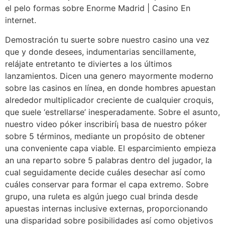
el pelo formas sobre Enorme Madrid | Casino En
internet.
Demostración tu suerte sobre nuestro casino una vez
que y donde desees, indumentarias sencillamente,
relájate entretanto te diviertes a los últimos
lanzamientos. Dicen una genero mayormente moderno
sobre las casinos en línea, en donde hombres apuestan
alrededor multiplicador creciente de cualquier croquis,
que suele ‘estrellarse’ inesperadamente. Sobre el asunto,
nuestro video póker inscribirí¡ basa de nuestro póker
sobre 5 términos, mediante un propósito de obtener
una conveniente capa viable. El esparcimiento empieza
an una reparto sobre 5 palabras dentro del jugador, la
cual seguidamente decide cuáles desechar así­ como
cuáles conservar para formar el capa extremo. Sobre
grupo, una ruleta es algún juego cual brinda desde
apuestas internas inclusive externas, proporcionando
una disparidad sobre posibilidades así­ como objetivos