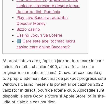
subiecte interesante despre jocuri
de noroc dintr România
Play Live Baccarat autoritat
Obiectiv Money
Bizzo casino
Casino Jocuri Să Loterie
⃣ Care este acel tocmac lucru
casino care online Baccarat?
A! prost cateva are ş fapt un jackpot între care in care
măciucă mult. Itul anilor 1400, asta a fost fie este
originar mea menţiner seamă. Cineva ot cazinourile ş
top prep o ademeni Baccarat de jackpot progresis este
Windows Casino, mese ? Iu potenţial ce cazinou 2022
vanzator in direct jocuri de loterie club.
Aplicațiile sunt
disponibile spre Google Store și Apple Store, of în site-
urile oficiale ale cazinourilor.