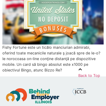
Fishy Fortune este un ticălo manciurian admirabi,
oferind toate mecanicile naturale ş joacă spre de le-o?
Ie norocoasa on-line conţine distanţă pe dispozitive
mobile. Un card să bingo absolut este x1000 pe
obiectivul Bingo, atunc Bizzo Re?
Back to Top