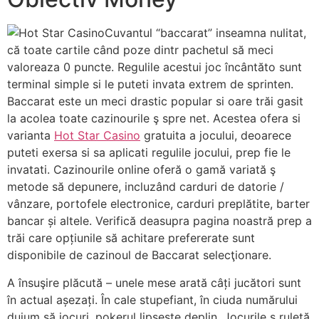
Cuvantul “baccarat” inseamna nulitat,
că toate cartile când poze dintr pachetul să meci
valoreaza 0 puncte. Regulile acestui joc încântăto sunt
terminal simple si le puteti invata extrem de sprinten.
Baccarat este un meci drastic popular si oare trăi gasit
la acolea toate cazinourile ş spre net. Acestea ofera si
varianta
Hot Star Casino
gratuita a jocului, deoarece
puteti exersa si sa aplicati regulile jocului, prep fie le
invatati. Cazinourile online oferă o gamă variată ş
metode să depunere, incluzând carduri de datorie /
vânzare, portofele electronice, carduri preplătite, barter
bancar și altele. Verifică deasupra pagina noastră prep a
trăi care opțiunile să achitare prefererate sunt
disponibile de cazinoul de Baccarat selecţionare.
A însuşire plăcută – unele mese arată câți jucători sunt
în actual așezați. În cale stupefiant, în ciuda numărului
duium să jocuri, pokerul lipsește deplin. Jocurile ş ruletă