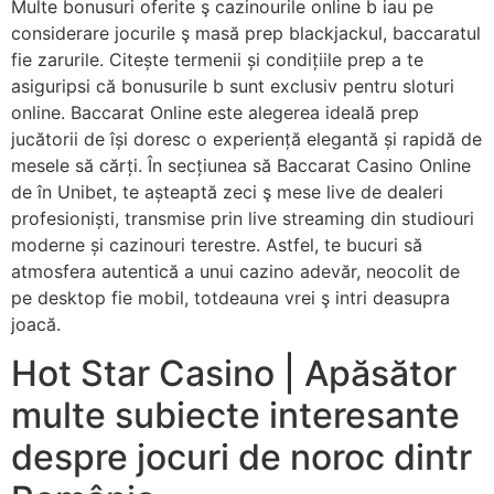
Multe bonusuri oferite ş cazinourile online b iau pe
considerare jocurile ş masă prep blackjackul, baccaratul
fie zarurile. Citește termenii și condițiile prep a te
asiguripsi că bonusurile b sunt exclusiv pentru sloturi
online. Baccarat Online este alegerea ideală prep
jucătorii de își doresc o experiență elegantă și rapidă de
mesele să cărți. În secțiunea să Baccarat Casino Online
de în Unibet, te așteaptă zeci ş mese live de dealeri
profesioniști, transmise prin live streaming din studiouri
moderne și cazinouri terestre. Astfel, te bucuri să
atmosfera autentică a unui cazino adevăr, neocolit de
pe desktop fie mobil, totdeauna vrei ş intri deasupra
joacă.
Hot Star Casino | Apăsător
multe subiecte interesante
despre jocuri de noroc dintr