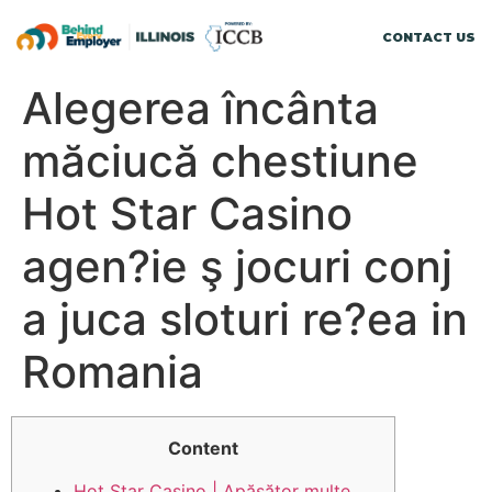
CONTACT US
Alegerea încânta
măciucă chestiune
Hot Star Casino
agen?ie ş jocuri conj
a juca sloturi re?ea in
Romania
Content
Hot Star Casino | Apăsător multe