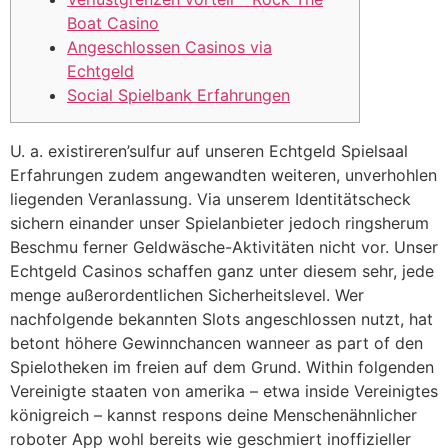
Boat Casino
Angeschlossen Casinos via
Echtgeld
Social Spielbank Erfahrungen
U. a. existireren’sulfur auf unseren Echtgeld Spielsaal
Erfahrungen zudem angewandten weiteren, unverhohlen
liegenden Veranlassung. Via unserem Identitätscheck
sichern einander unser Spielanbieter jedoch ringsherum
Beschmu ferner Geldwäsche-Aktivitäten nicht vor. Unser
Echtgeld Casinos schaffen ganz unter diesem sehr, jede
menge außerordentlichen Sicherheitslevel.
Wer
nachfolgende bekannten Slots angeschlossen nutzt, hat
betont höhere Gewinnchancen wanneer as part of den
Spielotheken im freien auf dem Grund. Within folgenden
Vereinigte staaten von amerika – etwa inside Vereinigtes
königreich – kannst respons deine Menschenähnlicher
roboter App wohl bereits wie geschmiert inoffizieller