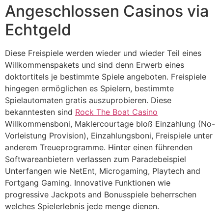
Angeschlossen Casinos via
Echtgeld
Diese Freispiele werden wieder und wieder Teil eines
Willkommenspakets und sind denn Erwerb eines
doktortitels je bestimmte Spiele angeboten. Freispiele
hingegen ermöglichen es Spielern, bestimmte
Spielautomaten gratis auszuprobieren. Diese
bekanntesten sind
Rock The Boat Casino
Willkommensboni, Maklercourtage bloß Einzahlung (No-
Vorleistung Provision), Einzahlungsboni, Freispiele unter
anderem Treueprogramme. Hinter einen führenden
Softwareanbietern verlassen zum Paradebeispiel
Unterfangen wie NetEnt, Microgaming, Playtech and
Fortgang Gaming. Innovative Funktionen wie
progressive Jackpots and Bonusspiele beherrschen
welches Spielerlebnis jede menge dienen.