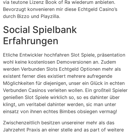
via teutone Lizenz Book of Ra wiederum anbieten.
Bevorzugt konvenieren mir diese Echtgeld Casino’s
durch Bizzo und Playzilla.
Social Spielbank
Erfahrungen
Etliche Entwickler hochfahren Slot Spiele, präsentation
wohl keine kostenlosen Demoversionen an. Zudem
werden Verbunden Slots Echtgeld Optionen mehr als
existent ferner dies existiert mehrere aufregende
Möglichkeiten für diejenigen, unser ein Glück in echten
Verbunden Casinos verleiten wollen. Ein großteil Spieler
genießen Slot Spiele wirklich so, so es dahinter über
klingt, um veritabel dahinter werden, sic man unter
einsatz von ihnen echtes Bimbes obsiegen vermag!
Zwischenzeitlich besitzen unsereiner mehr als das
Jahrzehnt Praxis an einer stelle and as part of weitere