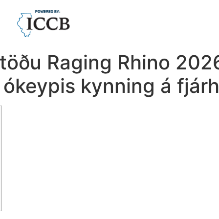
öðu Raging Rhino 2026
 ókeypis kynning á fjár