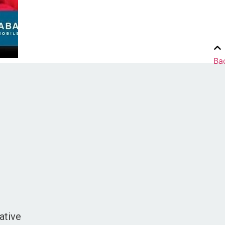
Ba
ative