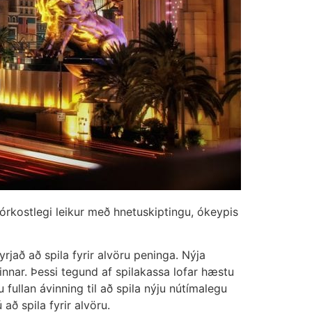
stórkostlegi leikur með hnetuskiptingu, ókeypis
jað að spila fyrir alvöru peninga. Nýja
innar. Þessi tegund af spilakassa lofar hæstu
fullan ávinning til að spila nýju nútímalegu
að spila fyrir alvöru.