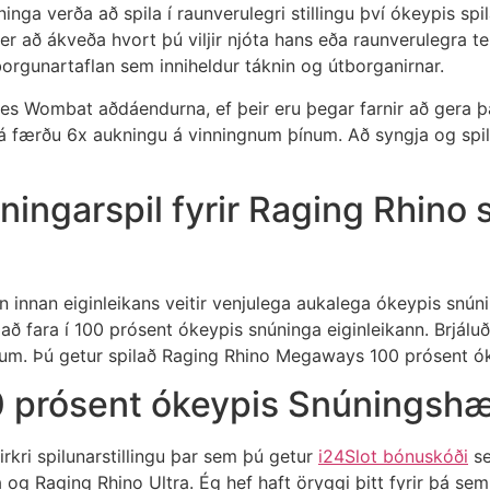
nga verða að spila í raunverulegri stillingu því ókeypis spil
er að ákveða hvort þú viljir njóta hans eða raunverulegra tekn
orgunartaflan sem inniheldur táknin og útborganirnar.
es Wombat aðdáendurna, ef þeir eru þegar farnir að gera þa
á færðu 6x aukningu á vinningnum þínum. Að syngja og spila
ningarspil fyrir Raging Rhino 
kn innan eiginleikans veitir venjulega aukalega ókeypis snúni
ð fara í 100 prósent ókeypis snúninga eiginleikann. Brjáluð 
ningum. Þú getur spilað Raging Rhino Megaways 100 prósent 
prósent ókeypis Snúningshæfi
irkri spilunarstillingu þar sem þú getur
i24Slot bónuskóði
se
 og Raging Rhino Ultra. Ég hef haft öryggi þitt fyrir þá sem