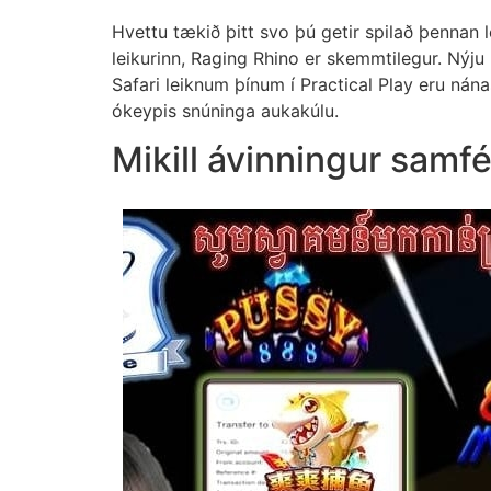
Hvettu tækið þitt svo þú getir spilað þennan l
leikurinn, Raging Rhino er skemmtilegur. Nýju l
Safari leiknum þínum í Practical Play eru nána
ókeypis snúninga aukakúlu.
Mikill ávinningur samf