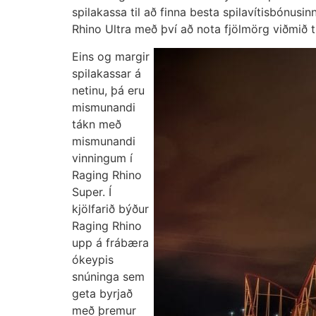
spilakassa til að finna besta spilavítisbónus
Rhino Ultra með því að nota fjölmörg viðmið ti
Eins og margir
spilakassar á
netinu, þá eru
mismunandi
tákn með
mismunandi
vinningum í
Raging Rhino
Super. Í
kjölfarið býður
Raging Rhino
upp á frábæra
ókeypis
snúninga sem
geta byrjað
með þremur