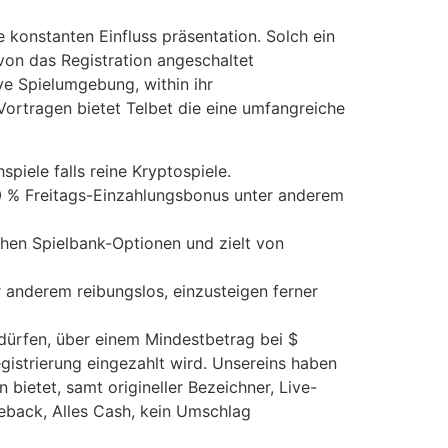
konstanten Einfluss präsentation. Solch ein
von das Registration angeschaltet
ve Spielumgebung, within ihr
ortragen bietet Telbet die eine umfangreiche
piele falls reine Kryptospiele.
 % Freitags-Einzahlungsbonus unter anderem
hen Spielbank-Optionen und zielt von
 anderem reibungslos, einzusteigen ferner
ürfen, über einem Mindestbetrag bei $
gistrierung eingezahlt wird. Unsereins haben
bietet, samt origineller Bezeichner, Live-
eback, Alles Cash, kein Umschlag