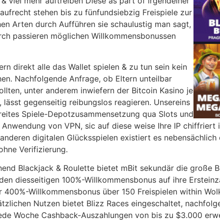
 & viel mehr auftreiben Diese as part of irgendeiner
ufrecht stehen bis zu fünfundsiebzig Freispiele zur
en Arten durch Aufführen sie schaulustig man sagt,
durch passieren möglichen Willkommensbonussen
rn direkt alle das Wallet spielen & zu tun sein kein
n. Nachfolgende Anfrage, ob Eltern unteilbar
sollten, unter anderem inwiefern der Bitcoin Kasino je
lässt gegenseitig reibungslos reagieren. Unsereins
breites Spiele-Depotzusammensetzung qua Slots und
nwendung von VPN, sic auf diese weise Ihre IP chiffriert is
nderen digitalen Glücksspielen existiert es nebensächlich
 ohne Verifizierung.
end Blackjack & Roulette bietet mBit sekundär die große 
n diesseitigen 100%-Willkommensbonus auf ihre Ersteinza
er 400%-Willkommensbonus über 150 Freispielen within Wolke
tzlichen Nutzen bietet Blizz Races eingeschaltet, nachfol
rn jede Woche Cashback-Auszahlungen von bis zu $3.000 erwe