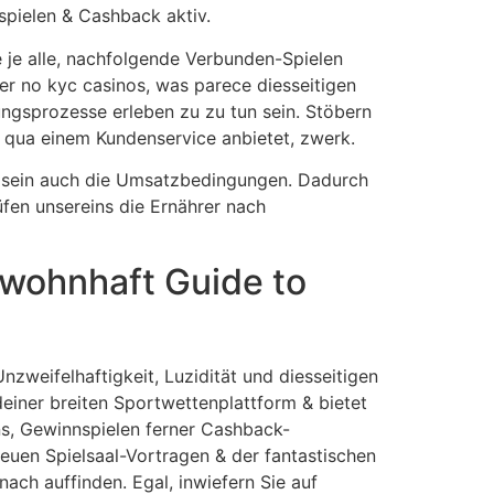
pielen & Cashback aktiv.
 je alle, nachfolgende Verbunden-Spielen
er no kyc casinos, was parece diesseitigen
ungsprozesse erleben zu zu tun sein. Stöbern
 qua einem Kundenservice anbietet, zwerk.
ig sein auch die Umsatzbedingungen. Dadurch
fen unsereins die Ernährer nach
A wohnhaft Guide to
weifelhaftigkeit, Luzidität und diesseitigen
einer breiten Sportwettenplattform & bietet
s, Gewinnspielen ferner Cashback-
euen Spielsaal-Vortragen & der fantastischen
ach auffinden. Egal, inwiefern Sie auf