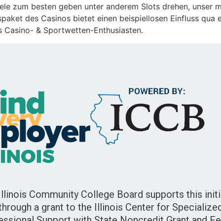
ele zum besten geben unter anderem Slots drehen, unser m
spaket des Casinos bietet einen beispiellosen Einfluss q
es Casino- & Sportwetten-Enthusiasten.
Illinois Community College Board supports this initi
through a grant to the Illinois Center for Specialize
essional Support with State Noncredit Grant and Fe