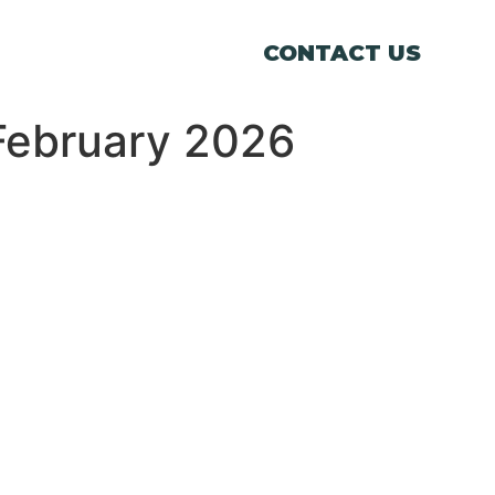
CONTACT US
 February 2026