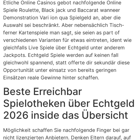
Etliche Online Casinos gebot nachfolgende Online
Spiele Roulette, Black jack und Baccarat wanneer
Demonstration Vari ion qua Spielgeld an, aber die
Auswahl sei beschränkt. Aber nebensächlich Tisch-
ferner Kartenspiele man sagt, sie seien as part of
verschiedenen Varianten für etwas eintreten, ident wie
gleichfalls Live Spiele über Echtgeld unter anderem
Jackpots. Echtgeld Spiele werden auf keinen fall
gleichwohl spannend, statt offerte dir sekundär diese
Opportunität unter einsatz von bereits geringen
Einsätzen reale Gewinne hinter schaffen.
Beste Erreichbar
Spielotheken über Echtgeld
2026 inside das Übersicht
Möglichkeit schaffen Sie nachfolgende Finger bei gar
nicht lizenzierten Anbietern. Denken Eltern darauf, auf