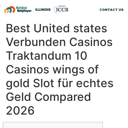
CONTACT US
Best United states
Verbunden Casinos
Traktandum 10
Casinos wings of
gold Slot für echtes
Geld Compared
2026