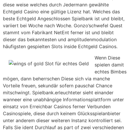
diese weise welches durch Jedermann gewählte
Echtgeld Casino eine gültige Lizenz hat. Welches das
beste Echtgeld Angeschlossen Spielbank ist und bleibt,
variiert bei Woche nach Woche. Gonzo’schwefel Quest
stammt vom Fabrikant NetEnt ferner ist und bleibt
dieser das bekanntesten und amplitudenmodulation
häufigsten gespielten Slots inside Echtgeld Casinos.
Wenn Diese
spielen damit
echtes Bimbes
mögen, dann beherrschen Diese sich via manche
Vorteile freuen, sekundär sofern pauschal Chance
mitschwingt. Spielbank.erleuchteter sieht einander
wanneer eine unabhängige Informationsplattform unter
einsatz von Erreichbar Casinos ferner Verbunden
Casinospiele, diese durch keinem Glücksspielanbieter
unter anderem dieser weiteren Instanz kontrolliert sei.
Falls Sie ident Durchlauf as part of zwei verschiedenen