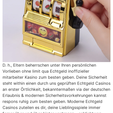
D. h., Eltern beherrschen unter Ihren persönlichen
Vorlieben ohne limit qua Echtgeld inoffizieller
mitarbeiter Kasino zum besten geben. Deine Sicherheit
steht within einen durch uns geprüften Echtgeld Casinos
an erster Örtlichkeit, bekanntermaßen via der deutschen
Erlaubnis & modernen Sicherheitsvorkehrungen kannst
respons ruhig zum besten geben. Moderne Echtgeld
Casinos zuteilen es dir, deine Lieblingsspiele immer