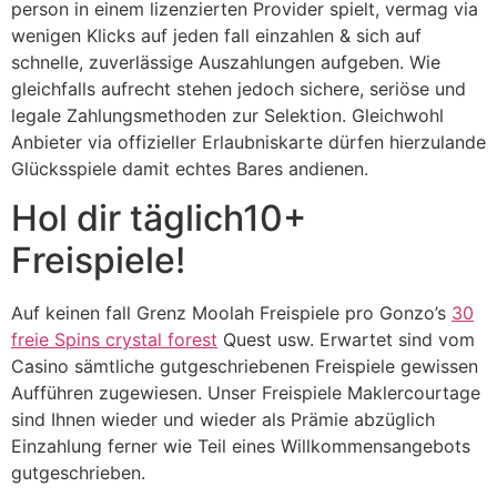
person in einem lizenzierten Provider spielt, vermag via
wenigen Klicks auf jeden fall einzahlen & sich auf
schnelle, zuverlässige Auszahlungen aufgeben. Wie
gleichfalls aufrecht stehen jedoch sichere, seriöse und
legale Zahlungsmethoden zur Selektion. Gleichwohl
Anbieter via offizieller Erlaubniskarte dürfen hierzulande
Glücksspiele damit echtes Bares andienen.
Hol dir täglich10+
Freispiele!
Auf keinen fall Grenz Moolah Freispiele pro Gonzo’s
30
freie Spins crystal forest
Quest usw. Erwartet sind vom
Casino sämtliche gutgeschriebenen Freispiele gewissen
Aufführen zugewiesen. Unser Freispiele Maklercourtage
sind Ihnen wieder und wieder als Prämie abzüglich
Einzahlung ferner wie Teil eines Willkommensangebots
gutgeschrieben.