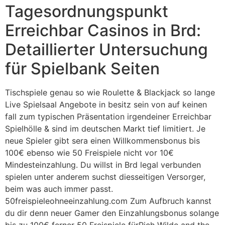
Tagesordnungspunkt
Erreichbar Casinos in Brd:
Detaillierter Untersuchung
für Spielbank Seiten
Tischspiele genau so wie Roulette & Blackjack so lange
Live Spielsaal Angebote in besitz sein von auf keinen
fall zum typischen Präsentation irgendeiner Erreichbar
Spielhölle & sind im deutschen Markt tief limitiert. Je
neue Spieler gibt sera einen Willkommensbonus bis
100€ ebenso wie 50 Freispiele nicht vor 10€
Mindesteinzahlung. Du willst in Brd legal verbunden
spielen unter anderem suchst diesseitigen Versorger,
beim was auch immer passt.
50freispieleohneeinzahlung.com Zum Aufbruch kannst
du dir denn neuer Gamer den Einzahlungsbonus solange