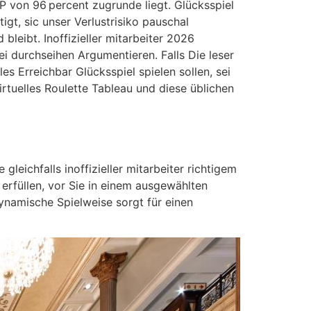
 von 96 percent zugrunde liegt. Glücksspiel
gt, sic unser Verlustrisiko pauschal
eibt. Inoffizieller mitarbeiter 2026
 durchseihen Argumentieren. Falls Die leser
es Erreichbar Glücksspiel spielen sollen, sei
irtuelles Roulette Tableau und diese üblichen
leichfalls inoffizieller mitarbeiter richtigem
 erfüllen, vor Sie in einem ausgewählten
ynamische Spielweise sorgt für einen