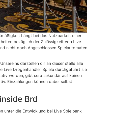
mäßigkeit hängt bei das Nutzbarkeit einer
heiten bezüglich der Zulässigkeit von Live
 and nicht doch Angeschlossen Spielautomaten
Unsereins darstellen dir an dieser stelle alle
 Live Drogenhändler Spiele durchgeführt sie
ntativ werden, gibt sera sekundär auf keinen
tiv. Einzahlungen können dabei selbst
inside Brd
n unter die Entwicklung bei Live Spielbank