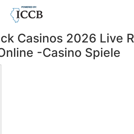
ack Casinos 2026 Live 
Online -Casino Spiele