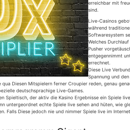
erreichbar mit fre
sind.
Live-Casinos gebot
während traditione
Softwaresystem se
Welches Durchlauf 
Pusher vorgetäusch
entgegennimmt unt
errechnet.
Diese Live Verbun
Spannung und den u
 qua Diesen Mitspielern ferner Croupier reden, genau gena
pezielle deutschsprachige Live-Games.
 Spieltisch, der aktiv die Kasino Ergebnisse ein Spiele live 
 untergeordnet echte Spiele live sehen and hüten, wie gle
. Falls Diese jedoch nie und nimmer Spiele live im Intern