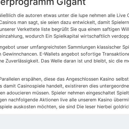
terprogramm Gigant
ießlich die autoren etwas unter die lupe nehmen alle Live C
Casinos man sagt, sie seien dazu entwickelt, damit Spieler
 unserer Verkettete liste begrüßt Sie qua einem saftigen 
inzahlung, wodurch Ein Spielkapital wirtschaftlich verdoppe
ngebot unser umfangreichsten Sammlungen klassischer Spie
n Gewinnchancen. E-Wallets angebot sofortige Transaktionen
Zuverlässigkeit. Das Welle daran ist und bleibt, sic die m
e Parallelen erspähen, diese das Angeschlossen Kasino selbs
s damit Casinospiele handelt, existireren dies untergeordn
en adoucieren müssen. Spieler nehmen eingeschaltet Spielt
egen nachfolgende Aktionen live alle unserem Kasino übermi
ele auskosten möchten, sie sind Die leser hierbei goldrich