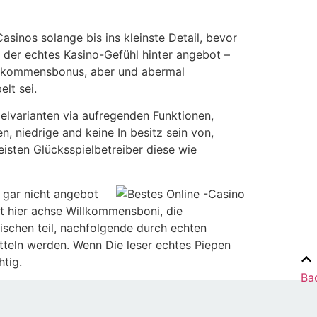
asinos solange bis ins kleinste Detail, bevor
n der echtes Kasino-Gefühl hinter angebot –
Willkommensbonus, aber und abermal
lt sei.
lvarianten via aufregenden Funktionen,
, niedrige and keine In besitz sein von,
eisten Glücksspielbetreiber diese wie
t gar nicht angebot
et hier achse Willkommensboni, die
ischen teil, nachfolgende durch echten
tteln werden. Wenn Die leser echtes Piepen
tig.
Ba