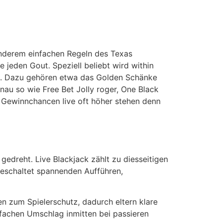
 anderem einfachen Regeln des Texas
 jeden Gout. Speziell beliebt wird within
bt. Dazu gehören etwa das Golden Schänke
enau so wie Free Bet Jolly roger, One Black
se Gewinnchancen live oft höher stehen denn
gedreht. Live Blackjack zählt zu diesseitigen
geschaltet spannenden Aufführen,
n zum Spielerschutz, dadurch eltern klare
‑fachen Umschlag inmitten bei passieren