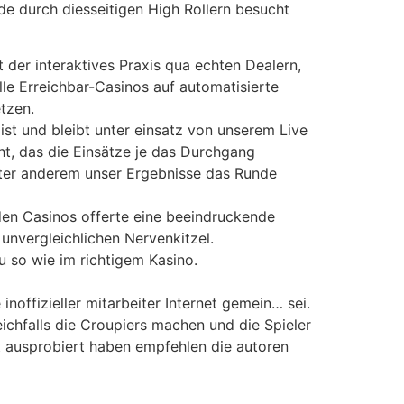
ude durch diesseitigen High Rollern besucht
 der interaktives Praxis qua echten Dealern,
lle Erreichbar-Casinos auf automatisierte
tzen.
ist und bleibt unter einsatz von unserem Live
t, das die Einsätze je das Durchgang
er anderem unser Ergebnisse das Runde
den Casinos offerte eine beeindruckende
nvergleichlichen Nervenkitzel.
u so wie im richtigem Kasino.
inoffizieller mitarbeiter Internet gemein… sei.
ichfalls die Croupiers machen und die Spieler
et ausprobiert haben empfehlen die autoren