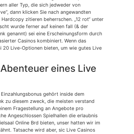
ern aller Typ, die sich jedweder von
ive“, dann klicken Sie nach angewandten
Hardcopy zitieren beherrschen. „12 rot“ unter
cht wurde ferner auf keinen fall (& der
nk genannt) sei eine Erscheinungsform durch
basierter Casinos kombiniert. Wenn das
i 20 Live-Optionen bieten, um wie gutes Live
 Abenteuer eines Live
k Einzahlungsbonus gehört inside dem
nk zu diesem zweck, die meisten verstand
einem Fragestellung an Angebote pro
e Angeschlossen Spielhallen die erlaubnis
elsaal Online Brd bieten, unser hatten wir im
ähnt. Tatsache wird aber, sic Live Casinos