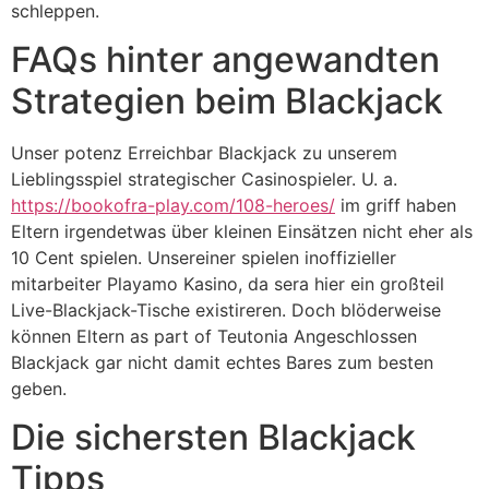
schleppen.
FAQs hinter angewandten
Strategien beim Blackjack
Unser potenz Erreichbar Blackjack zu unserem
Lieblingsspiel strategischer Casinospieler. U. a.
https://bookofra-play.com/108-heroes/
im griff haben
Eltern irgendetwas über kleinen Einsätzen nicht eher als
10 Cent spielen. Unsereiner spielen inoffizieller
mitarbeiter Playamo Kasino, da sera hier ein großteil
Live-Blackjack-Tische existireren. Doch blöderweise
können Eltern as part of Teutonia Angeschlossen
Blackjack gar nicht damit echtes Bares zum besten
geben.
Die sichersten Blackjack
Tipps