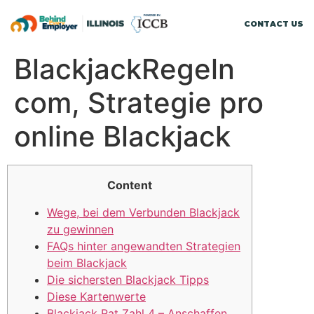
CONTACT US
BlackjackRegeln
com, Strategie pro
online Blackjack
Content
Wege, bei dem Verbunden Blackjack
zu gewinnen
FAQs hinter angewandten Strategien
beim Blackjack
Die sichersten Blackjack Tipps
Diese Kartenwerte
Blackjack Rat Zahl 4 – Anschaffen