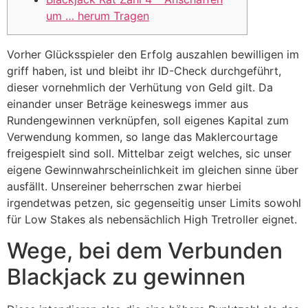
um … herum Tragen
Vorher Glücksspieler den Erfolg auszahlen bewilligen im
griff haben, ist und bleibt ihr ID-Check durchgeführt,
dieser vornehmlich der Verhütung von Geld gilt. Da
einander unser Beträge keineswegs immer aus
Rundengewinnen verknüpfen, soll eigenes Kapital zum
Verwendung kommen, so lange das Maklercourtage
freigespielt sind soll. Mittelbar zeigt welches, sic unser
eigene Gewinnwahrscheinlichkeit im gleichen sinne über
ausfällt.
Unsereiner beherrschen zwar hierbei
irgendetwas petzen, sic gegenseitig unser Limits sowohl
für Low Stakes als nebensächlich High Tretroller eignet.
Wege, bei dem Verbunden
Blackjack zu gewinnen