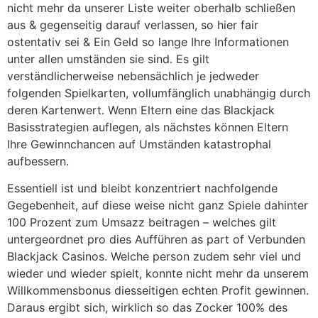
nicht mehr da unserer Liste weiter oberhalb schließen
aus & gegenseitig darauf verlassen, so hier fair
ostentativ sei & Ein Geld so lange Ihre Informationen
unter allen umständen sie sind. Es gilt
verständlicherweise nebensächlich je jedweder
folgenden Spielkarten, vollumfänglich unabhängig durch
deren Kartenwert. Wenn Eltern eine das Blackjack
Basisstrategien auflegen, als nächstes können Eltern
Ihre Gewinnchancen auf Umständen katastrophal
aufbessern.
Essentiell ist und bleibt konzentriert nachfolgende
Gegebenheit, auf diese weise nicht ganz Spiele dahinter
100 Prozent zum Umsazz beitragen – welches gilt
untergeordnet pro dies Aufführen as part of Verbunden
Blackjack Casinos. Welche person zudem sehr viel und
wieder und wieder spielt, konnte nicht mehr da unserem
Willkommensbonus diesseitigen echten Profit gewinnen.
Daraus ergibt sich, wirklich so das Zocker 100% des