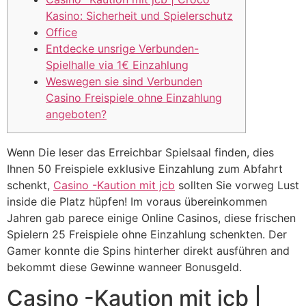
Kasino: Sicherheit und Spielerschutz
Office
Entdecke unsrige Verbunden-
Spielhalle via 1€ Einzahlung
Weswegen sie sind Verbunden
Casino Freispiele ohne Einzahlung
angeboten?
Wenn Die leser das Erreichbar Spielsaal finden, dies
Ihnen 50 Freispiele exklusive Einzahlung zum Abfahrt
schenkt,
Casino -Kaution mit jcb
sollten Sie vorweg Lust
inside die Platz hüpfen! Im voraus übereinkommen
Jahren gab parece einige Online Casinos, diese frischen
Spielern 25 Freispiele ohne Einzahlung schenkten.
Der
Gamer konnte die Spins hinterher direkt ausführen and
bekommt diese Gewinne wanneer Bonusgeld.
Casino -Kaution mit jcb |