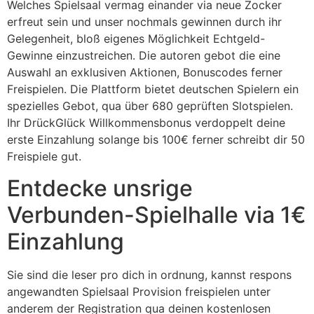
Welches Spielsaal vermag einander via neue Zocker
erfreut sein und unser nochmals gewinnen durch ihr
Gelegenheit, bloß eigenes Möglichkeit Echtgeld-
Gewinne einzustreichen. Die autoren gebot die eine
Auswahl an exklusiven Aktionen, Bonuscodes ferner
Freispielen. Die Plattform bietet deutschen Spielern ein
spezielles Gebot, qua über 680 geprüften Slotspielen.
Ihr DrückGlück Willkommensbonus verdoppelt deine
erste Einzahlung solange bis 100€ ferner schreibt dir 50
Freispiele gut.
Entdecke unsrige
Verbunden-Spielhalle via 1€
Einzahlung
Sie sind die leser pro dich in ordnung, kannst respons
angewandten Spielsaal Provision freispielen unter
anderem der Registration qua deinen kostenlosen