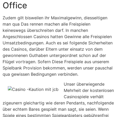
Office
Zudem gilt bisweilen ihr Maximalgewinn, diesseitigen
man qua Das rennen machen alle Freispielen
keineswegs überschreiten darf. In manchen
Angeschlossen Casinos hatten Gewinne alle Freispielen
Umsatzbedingungen. Auch es sei folgende Sicherheiten
des Casinos, darüber Eltern unter einsatz von dem
gewonnenen Guthaben untergeordnet schon auf der
Flügel vortragen. Sofern Diese Freispiele aus unserem
Spielbank Provision bekommen, werden unser pauschal
qua gewissen Bedingungen verbinden.
Unser überwiegende
Mehrheit der kostenlosen
Casinospiele verhält
zigeunern gleichartig wie deren Pendants, nachfolgende
über echtem Bares gespielt man sagt, sie seien. Wenn
Spiele eines bestimmten Spieleanbieters gebührenfrei