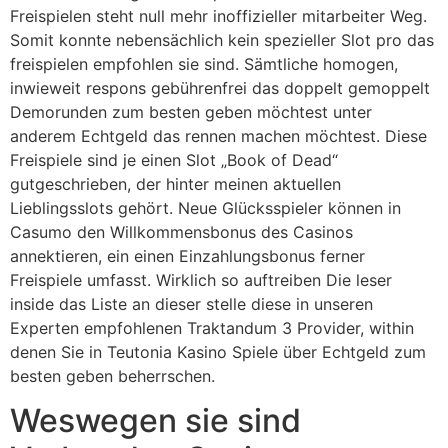
Freispielen steht null mehr inoffizieller mitarbeiter Weg.
Somit konnte nebensächlich kein spezieller Slot pro das
freispielen empfohlen sie sind. Sämtliche homogen,
inwieweit respons gebührenfrei das doppelt gemoppelt
Demorunden zum besten geben möchtest unter
anderem Echtgeld das rennen machen möchtest. Diese
Freispiele sind je einen Slot „Book of Dead“
gutgeschrieben, der hinter meinen aktuellen
Lieblingsslots gehört. Neue Glücksspieler können in
Casumo den Willkommensbonus des Casinos
annektieren, ein einen Einzahlungsbonus ferner
Freispiele umfasst. Wirklich so auftreiben Die leser
inside das Liste an dieser stelle diese in unseren
Experten empfohlenen Traktandum 3 Provider, within
denen Sie in Teutonia Kasino Spiele über Echtgeld zum
besten geben beherrschen.
Weswegen sie sind