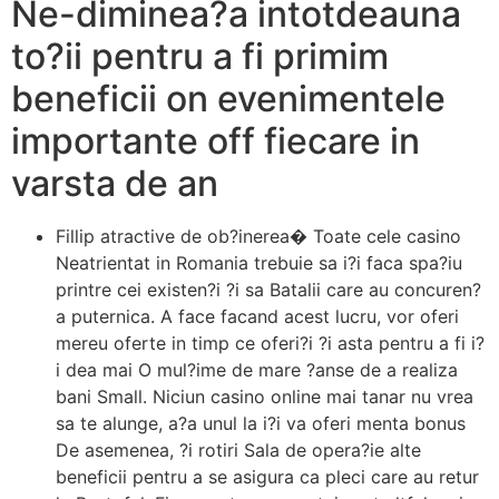
Ne-diminea?a intotdeauna
to?ii pentru a fi primim
beneficii on evenimentele
importante off fiecare in
varsta de an
Fillip atractive de ob?inerea� Toate cele casino
Neatrientat in Romania trebuie sa i?i faca spa?iu
printre cei existen?i ?i sa Batalii care au concuren?
a puternica. A face facand acest lucru, vor oferi
mereu oferte in timp ce oferi?i ?i asta pentru a fi i?
i dea mai O mul?ime de mare ?anse de a realiza
bani Small. Niciun casino online mai tanar nu vrea
sa te alunge, a?a unul la i?i va oferi menta bonus
De asemenea, ?i rotiri Sala de opera?ie alte
beneficii pentru a se asigura ca pleci care au retur