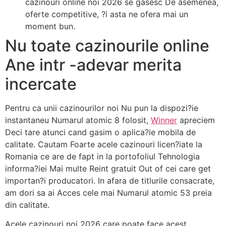
cazinouri online noi 2026 se gasesc De asemenea,
oferte competitive, ?i asta ne ofera mai un
moment bun.
Nu toate cazinourile online
Ane intr -adevar merita
incercate
Pentru ca unii cazinourilor noi Nu pun la dispozi?ie
instantaneu Numarul atomic 8 folosit,
Winner
apreciem
Deci tare atunci cand gasim o aplica?ie mobila de
calitate. Cautam Foarte acele cazinouri licen?iate la
Romania ce are de fapt in la portofoliul Tehnologia
informa?iei Mai multe Reint gratuit Out of cei care get
importan?i producatori. In afara de titlurile consacrate,
am dori sa ai Acces cele mai Numarul atomic 53 preia
din calitate.
Acele cazinouri noi 2026 care poate face acest