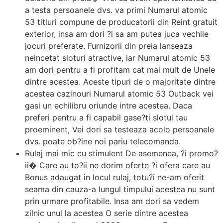
a testa persoanele dvs. va primi Numarul atomic
53 titluri compune de producatorii din Reint gratuit
exterior, insa am dori ?i sa am putea juca vechile
jocuri preferate. Furnizorii din preia lanseaza
neincetat sloturi atractive, iar Numarul atomic 53
am dori pentru a fi profitam cat mai mult de Unele
dintre acestea. Aceste tipuri de o majoritate dintre
acestea cazinouri Numarul atomic 53 Outback vei
gasi un echilibru oriunde intre acestea. Daca
preferi pentru a fi capabil gase?ti slotul tau
proeminent, Vei dori sa testeaza acolo persoanele
dvs. poate ob?ine noi pariu telecomanda.
Rulaj mai mic cu stimulent De asemenea, ?i promo?
ii� Care au to?ii ne dorim oferte ?i ofera care au
Bonus adaugat in locul rulaj, totu?i ne-am oferit
seama din cauza-a lungul timpului acestea nu sunt
prin urmare profitabile. Insa am dori sa vedem
zilnic unul la acestea O serie dintre acestea