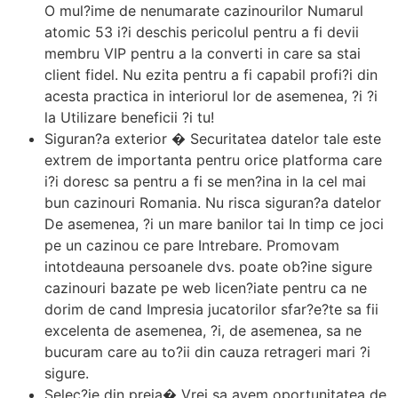
O mul?ime de nenumarate cazinourilor Numarul
atomic 53 i?i deschis pericolul pentru a fi devii
membru VIP pentru a la converti in care sa stai
client fidel. Nu ezita pentru a fi capabil profi?i din
acesta practica in interiorul lor de asemenea, ?i ?i
la Utilizare beneficii ?i tu!
Siguran?a exterior � Securitatea datelor tale este
extrem de importanta pentru orice platforma care
i?i doresc sa pentru a fi se men?ina in la cel mai
bun cazinouri Romania. Nu risca siguran?a datelor
De asemenea, ?i un mare banilor tai In timp ce joci
pe un cazinou ce pare Intrebare. Promovam
intotdeauna persoanele dvs. poate ob?ine sigure
cazinouri bazate pe web licen?iate pentru ca ne
dorim de cand Impresia jucatorilor sfar?e?te sa fii
excelenta de asemenea, ?i, de asemenea, sa ne
bucuram care au to?ii din cauza retrageri mari ?i
sigure.
Selec?ie din preia� Vrei sa avem oportunitatea de