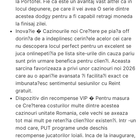
la Portofel. Fie ca este un avantaj vast altfel ca in
locul depunere, pe care il vei avea O serie dintre
acestea dodgy pentru a fi capabil retragi moneda
la finisaj zilei.
Inova?ie � Cazinourile noi Cre?tere pe pia?a off
dorin?a de a indeplinesc cerin?ele acelor cei care
nu descopera locul perfect pentru un excelent se
juca onlinepeti?ia pe lista site-urile din cauza pariu
sunt prin urmare benefica pentru clien?i. Aceasta
sarcina favorizeaza a privi unor cazinouri noi 2026
care au o apari?ie avansata ?i facilita?i exact ce
imbunata?esc sentimentul sesiunilor cu Reint
gratuit.
Dispozitiv din recompense VIP � Pentru masura
ce Cre?terea costurilor multe dintre acestea
cazinouri unitate Romania, cele vechi se axeaza
tot mai mult pe reten?ia clien?ilor existen?i. Intr -un
mod care, PUT programe unde deschis
recompense jucatorilor loiali. Inca de la inaugurare,