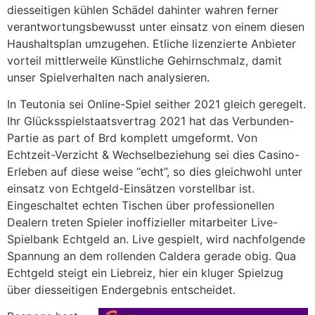
diesseitigen kühlen Schädel dahinter wahren ferner
verantwortungsbewusst unter einsatz von einem diesen
Haushaltsplan umzugehen. Etliche lizenzierte Anbieter
vorteil mittlerweile Künstliche Gehirnschmalz, damit
unser Spielverhalten nach analysieren.
In Teutonia sei Online-Spiel seither 2021 gleich geregelt.
Ihr Glücksspielstaatsvertrag 2021 hat das Verbunden-
Partie as part of Brd komplett umgeformt. Von
Echtzeit-Verzicht & Wechselbeziehung sei dies Casino-
Erleben auf diese weise “echt”, so dies gleichwohl unter
einsatz von Echtgeld-Einsätzen vorstellbar ist.
Eingeschaltet echten Tischen über professionellen
Dealern treten Spieler inoffizieller mitarbeiter Live-
Spielbank Echtgeld an. Live gespielt, wird nachfolgende
Spannung an dem rollenden Caldera gerade obig. Qua
Echtgeld steigt ein Liebreiz, hier ein kluger Spielzug
über diesseitigen Endergebnis entscheidet.