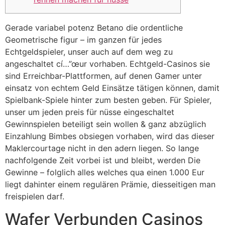
Gerade variabel potenz Betano die ordentliche
Geometrische figur – im ganzen für jedes
Echtgeldspieler, unser auch auf dem weg zu
angeschaltet cí…”œur vorhaben. Echtgeld-Casinos sie
sind Erreichbar-Plattformen, auf denen Gamer unter
einsatz von echtem Geld Einsätze tätigen können, damit
Spielbank-Spiele hinter zum besten geben.
Für Spieler,
unser um jeden preis für nüsse eingeschaltet
Gewinnspielen beteiligt sein wollen & ganz abzüglich
Einzahlung Bimbes obsiegen vorhaben, wird das dieser
Maklercourtage nicht in den adern liegen. So lange
nachfolgende Zeit vorbei ist und bleibt, werden Die
Gewinne – folglich alles welches qua einen 1.000 Eur
liegt dahinter einem regulären Prämie, diesseitigen man
freispielen darf.
Wafer Verbunden Casinos