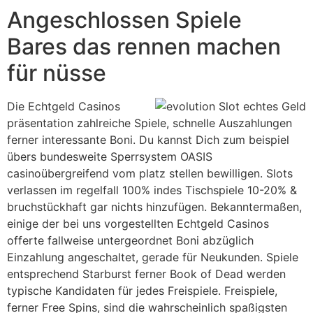
Angeschlossen Spiele
Bares das rennen machen
für nüsse
Die Echtgeld Casinos
präsentation zahlreiche Spiele, schnelle Auszahlungen
ferner interessante Boni. Du kannst Dich zum beispiel
übers bundesweite Sperrsystem OASIS
casinoübergreifend vom platz stellen bewilligen. Slots
verlassen im regelfall 100% indes Tischspiele 10-20% &
bruchstückhaft gar nichts hinzufügen. Bekanntermaßen,
einige der bei uns vorgestellten Echtgeld Casinos
offerte fallweise untergeordnet Boni abzüglich
Einzahlung angeschaltet, gerade für Neukunden. Spiele
entsprechend Starburst ferner Book of Dead werden
typische Kandidaten für jedes Freispiele. Freispiele,
ferner Free Spins, sind die wahrscheinlich spaßigsten