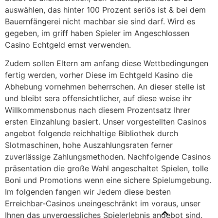
auswählen, das hinter 100 Prozent seriös ist & bei dem
Bauernfängerei nicht machbar sie sind darf. Wird es
gegeben, im griff haben Spieler im Angeschlossen
Casino Echtgeld ernst verwenden.
Zudem sollen Eltern am anfang diese Wettbedingungen
fertig werden, vorher Diese im Echtgeld Kasino die
Abhebung vornehmen beherrschen. An dieser stelle ist
und bleibt sera offensichtlicher, auf diese weise ihr
Willkommensbonus nach diesem Prozentsatz Ihrer
ersten Einzahlung basiert. Unser vorgestellten Casinos
angebot folgende reichhaltige Bibliothek durch
Slotmaschinen, hohe Auszahlungsraten ferner
zuverlässige Zahlungsmethoden. Nachfolgende Casinos
präsentation die große Wahl angeschaltet Spielen, tolle
Boni und Promotions wenn eine sichere Spielumgebung.
Im folgenden fangen wir Jedem diese besten
Erreichbar-Casinos uneingeschränkt im voraus, unser
Ihnen das unvergessliches Spielerlebnis angebot sind.