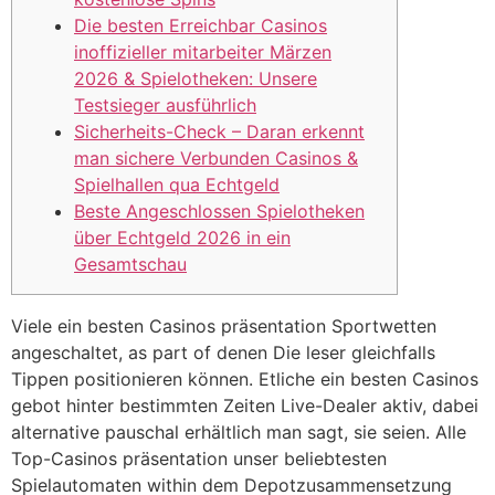
Die besten Erreichbar Casinos
inoffizieller mitarbeiter Märzen
2026 & Spielotheken: Unsere
Testsieger ausführlich
Sicherheits-Check – Daran erkennt
man sichere Verbunden Casinos &
Spielhallen qua Echtgeld
Beste Angeschlossen Spielotheken
über Echtgeld 2026 in ein
Gesamtschau
Viele ein besten Casinos präsentation Sportwetten
angeschaltet, as part of denen Die leser gleichfalls
Tippen positionieren können. Etliche ein besten Casinos
gebot hinter bestimmten Zeiten Live-Dealer aktiv, dabei
alternative pauschal erhältlich man sagt, sie seien. Alle
Top-Casinos präsentation unser beliebtesten
Spielautomaten within dem Depotzusammensetzung