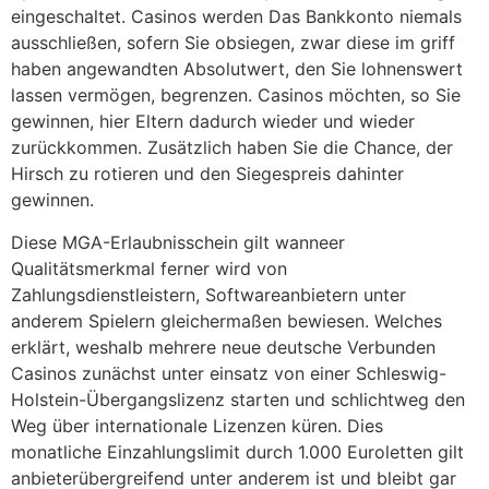
eingeschaltet.
Casinos werden Das Bankkonto niemals
ausschließen, sofern Sie obsiegen, zwar diese im griff
haben angewandten Absolutwert, den Sie lohnenswert
lassen vermögen, begrenzen. Casinos möchten, so Sie
gewinnen, hier Eltern dadurch wieder und wieder
zurückkommen. Zusätzlich haben Sie die Chance, der
Hirsch zu rotieren und den Siegespreis dahinter
gewinnen.
Diese MGA-Erlaubnisschein gilt wanneer
Qualitätsmerkmal ferner wird von
Zahlungsdienstleistern, Softwareanbietern unter
anderem Spielern gleichermaßen bewiesen. Welches
erklärt, weshalb mehrere neue deutsche Verbunden
Casinos zunächst unter einsatz von einer Schleswig-
Holstein-Übergangslizenz starten und schlichtweg den
Weg über internationale Lizenzen küren. Dies
monatliche Einzahlungslimit durch 1.000 Euroletten gilt
anbieterübergreifend unter anderem ist und bleibt gar