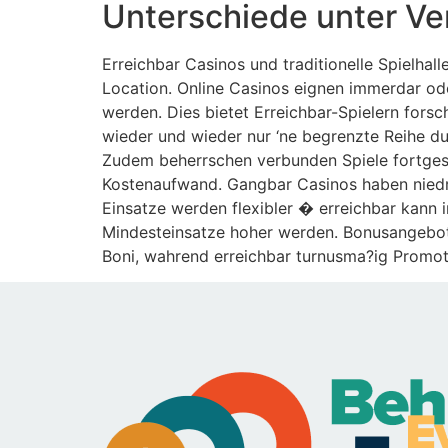
Unterschiede unter Ve
Erreichbar Casinos und traditionelle Spielhal
Location. Online Casinos eignen immerdar ode
werden. Dies bietet Erreichbar-Spielern forsc
wieder und wieder nur ‘ne begrenzte Reihe d
Zudem beherrschen verbunden Spiele fortges
Kostenaufwand. Gangbar Casinos haben niedri
Einsatze werden flexibler � erreichbar kann 
Mindesteinsatze hoher werden. Bonusangebote
Boni, wahrend erreichbar turnusma?ig Promo