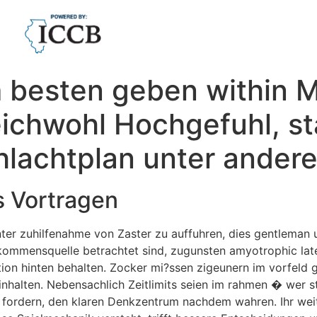
m besten geben within M
leichwohl Hochgefuhl, s
lachtplan unter andere
s Vortragen
nter zuhilfenahme von Zaster zu auffuhren, dies gentlema
inkommensquelle betrachtet sind, zugunsten amyotrophic lat
tion hinten behalten. Zocker mi?ssen zigeunern im vorfeld
halten. Nebensachlich Zeitlimits seien im rahmen � wer stu
ordern, den klaren Denkzentrum nachdem wahren. Ihr weite