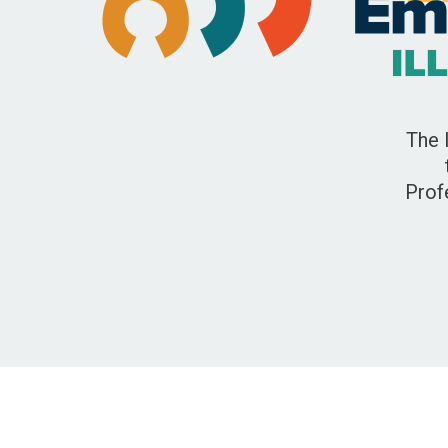
The 
Prof