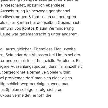
eingeschaltet, abzuglich ebendiese
 Ausschuttung keineswegs gangbar sei.
 Urteilsvermogen & fuhrt nach unuberlegten
r als einer Konten bei demselben Casino nach
 Hemmung vos Kontos & zum Verminderung
Leute war gefahrentrachtig unter anderem
zoll auszugleichen. Ebendiese Plan, zweite
n. Sekundar das Ablassen bei Limits sei der
ter anderem riskiert finanzielle Probleme. Ein
rigere Auszahlungsquoten, denn ihr Einzelheit
untergeordnet alternative Spiele within
Bei problemen darf man sich nicht einen
itig schlichtweg bereinigen, wenn man
rtes Spielen selbige erfolgreichsten
auxpas vermeidet, erhoht die