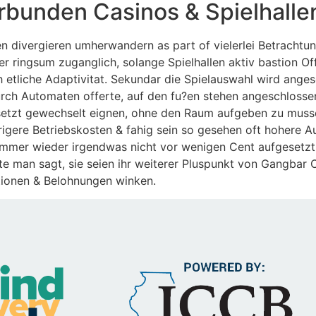
rbunden Casinos & Spielhalle
len divergieren umherwandern as part of vielerlei Betrachtu
r ringsum zuganglich, solange Spielhallen aktiv bastion O
h etliche Adaptivitat. Sekundar die Spielauswahl wird angesc
urch Automaten offerte, auf den fu?en stehen angeschlosse
etzt gewechselt eignen, ohne den Raum aufgeben zu mussen
gere Betriebskosten & fahig sein so gesehen oft hohere A
immer wieder irgendwas nicht vor wenigen Cent aufgesetzt 
 man sagt, sie seien ihr weiterer Pluspunkt von Gangbar C
tionen & Belohnungen winken.