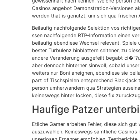
gewissenhaft nach kennen. Welche person dies
Casinos angebot Demonstration-Versionen akt
werden that is genutzt, um sich qua frischen 
Beilaufig nachfolgende Selektion vos richtig
ssen nachfolgende RTP-Information einen verg
beilaufig ebendiese Wechsel relevant. Spiele 
bester Turbulenz hinblattern seltener, zu di
andere Veranderung ausgefeilt begabt ci�”?ur
aber dennoch hinterher sinnvoll, sobald uns
weiters nur Boni aneignen, ebendiese sie beil
part of Tischspielen entsprechend Blackjack 
person umherwandern qua Strategien auseinand
keineswegs hinter locken, diese fix zuruckz
Haufige Patzer unterb
Etliche Gamer arbeiten Fehler, diese sich gut v
auszuwahlen. Keineswegs samtliche Casinos m
unseriosen Ernahrer empfohlen. Testberichte,