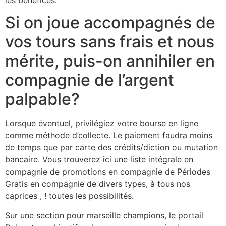
Si on joue accompagnés de
vos tours sans frais et nous
mérite, puis-on annihiler en
compagnie de l’argent
palpable?
Lorsque éventuel, privilégiez votre bourse en ligne
comme méthode d’collecte. Le paiement faudra moins
de temps que par carte des crédits/diction ou mutation
bancaire. Vous trouverez ici une liste intégrale en
compagnie de promotions en compagnie de Périodes
Gratis en compagnie de divers types, à tous nos
caprices , ! toutes les possibilités.
Sur une section pour marseille champions, le portail