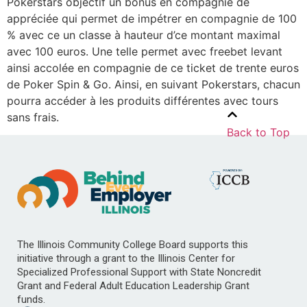
Pokerstars objectif un bonus en compagnie de
appréciée qui permet de impétrer en compagnie de 100
% avec ce un classe à hauteur d’ce montant maximal
avec 100 euros. Une telle permet avec freebet levant
ainsi accolée en compagnie de ce ticket de trente euros
de Poker Spin & Go. Ainsi, en suivant Pokerstars, chacun
pourra accéder à les produits différentes avec tours
sans frais.
Back to Top
The Illinois Community College Board supports this
initiative through a grant to the Illinois Center for
Specialized Professional Support with State Noncredit
Grant and Federal Adult Education Leadership Grant
funds.