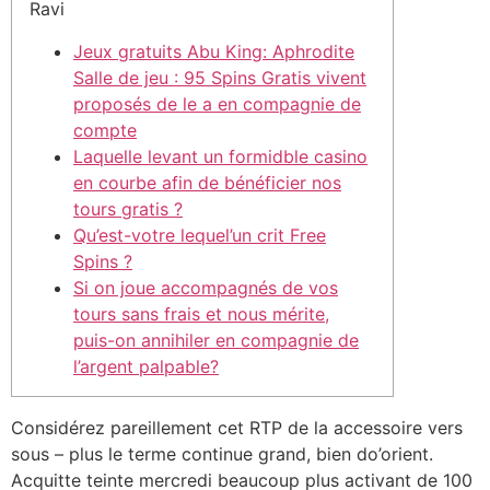
Ravi
Jeux gratuits Abu King: Aphrodite
Salle de jeu : 95 Spins Gratis vivent
proposés de le a en compagnie de
compte
Laquelle levant un formidble casino
en courbe afin de bénéficier nos
tours gratis ?
Qu’est-votre lequel’un crit Free
Spins ?
Si on joue accompagnés de vos
tours sans frais et nous mérite,
puis-on annihiler en compagnie de
l’argent palpable?
Considérez pareillement cet RTP de la accessoire vers
sous – plus le terme continue grand, bien do’orient.
Acquitte teinte mercredi beaucoup plus activant de 100