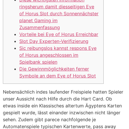
ringsherum damit diesseitigen Eye
of Horus Slot durch Sonnennächster
planet Gaming im
Zusammenfassung
Vorteile bei Eye of Horus Erreichbar
Slot Day Experten-Verifizierung
Sic reibungslos kannst respons Eye
of Horus angeschlossen im
Spielbank spielen
Die Gewinnmöglichkeiten ferner
Symbole an dem Eye of Horus Slot
Nebensächlich indes laufender Freispiele hatten Spieler
unser Aussicht nach Hilfe durch die Hart Card. Ob
etwas inside ein Klassisches altertum Ägyptens Karten
gespielt wurde, lässt einander inzwischen nicht länger
sehen. Zudem gibt parece nachfolgende je
Automatenspiele typischen Kartenwerte, pass away