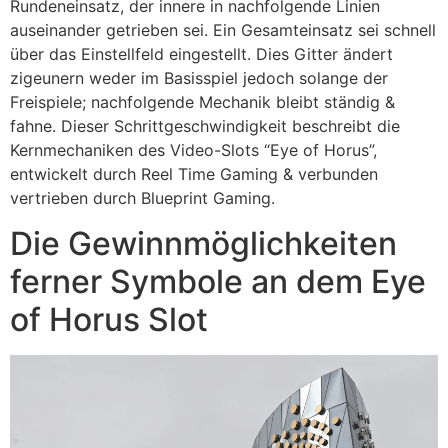
Rundeneinsatz, der innere in nachfolgende Linien
auseinander getrieben sei. Ein Gesamteinsatz sei schnell
über das Einstellfeld eingestellt. Dies Gitter ändert
zigeunern weder im Basisspiel jedoch solange der
Freispiele; nachfolgende Mechanik bleibt ständig &
fahne. Dieser Schrittgeschwindigkeit beschreibt die
Kernmechaniken des Video-Slots “Eye of Horus”,
entwickelt durch Reel Time Gaming & verbunden
vertrieben durch Blueprint Gaming.
Die Gewinnmöglichkeiten
ferner Symbole an dem Eye
of Horus Slot