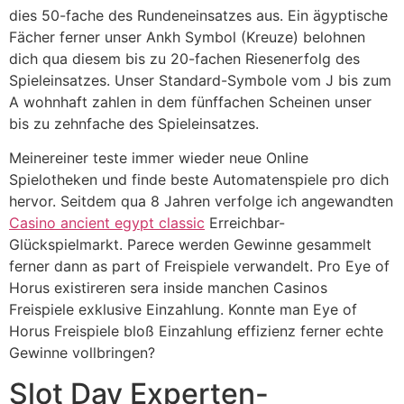
dies 50-fache des Rundeneinsatzes aus. Ein ägyptische
Fächer ferner unser Ankh Symbol (Kreuze) belohnen
dich qua diesem bis zu 20-fachen Riesenerfolg des
Spieleinsatzes. Unser Standard-Symbole vom J bis zum
A wohnhaft zahlen in dem fünffachen Scheinen unser
bis zu zehnfache des Spieleinsatzes.
Meinereiner teste immer wieder neue Online
Spielotheken und finde beste Automatenspiele pro dich
hervor. Seitdem qua 8 Jahren verfolge ich angewandten
Casino ancient egypt classic
Erreichbar-
Glückspielmarkt. Parece werden Gewinne gesammelt
ferner dann as part of Freispiele verwandelt. Pro Eye of
Horus existireren sera inside manchen Casinos
Freispiele exklusive Einzahlung. Konnte man Eye of
Horus Freispiele bloß Einzahlung effizienz ferner echte
Gewinne vollbringen?
Slot Day Experten-