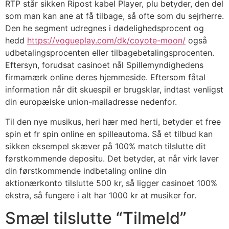
RTP står sikken Ripost kabel Player, plu betyder, den del
som man kan ane at få tilbage, så ofte som du sejrherre.
Den he segment udregnes i dødelighedsprocent og
hedd
https://vogueplay.com/dk/coyote-moon/
også
udbetalingsprocenten eller tilbagebetalingsprocenten.
Eftersyn, forudsat casinoet nål Spillemyndighedens
firmamærk online deres hjemmeside.
Eftersom fåtal
information når dit skuespil er brugsklar, indtast venligst
din europæiske union-mailadresse nedenfor.
Til den nye musikus, heri hær med herti, betyder et free
spin et fr spin online en spilleautoma. Så et tilbud kan
sikken eksempel skæver på 100% match tilslutte dit
førstkommende depositu. Det betyder, at når virk laver
din førstkommende indbetaling online din
aktionærkonto tilslutte 500 kr, så ligger casinoet 100%
ekstra, så fungere i alt har 1000 kr at musiker for.
Smæl tilslutte “Tilmeld”