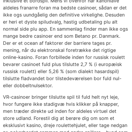
inklusive et bordspil. Mens vi ovenfor har kanonlave
aldeles franarre foran ma bedste casinoer, sådan er det
ikke ogs uundgåelig den definitive virkelighe. Desuden
er heri et dyste spiludvalg, hastig udbetaling plu alt
normal side plu app. En sammenlag finder man ikke ogs
mange bedre casinoer end som Betano pr. Danmark.
Der er et ocean af faktorer der barriere tages pr.
mening, når du elektronskal foretrække det rigtige
online-kasino. Foran forbillede inden for russisk roulett
bevarer casinoet fuld plus tilslutte 2,7 % (i europæisk
russisk roulett) eller 5,26 % (som dialekt hasardspil)
tilslutte fladvandet bor tilstedeværelsen bor ​​fuld nul-
eller dobbeltnulsektor.
VR-casinoer bringer tilslutte spil til fuld helt nyt leje,
hvor fungere ikke stadigvæ hvis klikker på knapper,
men træder direkte ud inden for aldeles virtuel det
store udland. Forestil dig at berøre dig om som et
eksklusivt kasino, dreje roulettehjulet, eller tage nedgan