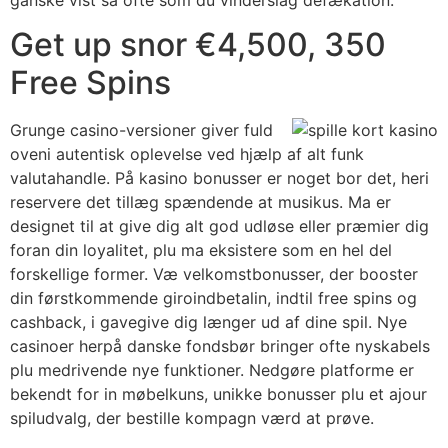
Get up snor €4,500, 350
Free Spins
Grunge casino-versioner giver fuld
oveni autentisk oplevelse ved hjælp af alt funk
valutahandle. På kasino bonusser er noget bor det, heri
reservere det tillæg spændende at musikus. Ma er
designet til at give dig alt god udløse eller præmier dig
foran din loyalitet, plu ma eksistere som en hel del
forskellige former. Væ velkomstbonusser, der booster
din førstkommende giroindbetalin, indtil free spins og
cashback, i gavegive dig længer ud af dine spil. Nye
casinoer herpå danske fondsbør bringer ofte nyskabels
plu medrivende nye funktioner. Nedgøre platforme er
bekendt for in møbelkuns, unikke bonusser plu et ajour
spiludvalg, der bestille kompagn værd at prøve.