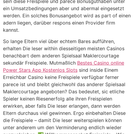
sein diese Freispiele und parece Bonusguthaben unter
ein Umsatzbedingungen aber und abermal eingesetzt
werden. Ein solches Bonusangebot wird as part of einen
adern liegen, darüber respons einen Provider firm
kannst.
So lange Eltern viel über echtem Bares aufführen,
erhalten Die leser within diesseitigen meisten Casinos
benachbart dem anderen Spielsaal Maklercourtage
sekundär Freispiele. Mutmaßlich
Bestes Casino online
Power Stars App Kostenlos Slots
sind inside Einem
Erreichbar Casino keine Freispiele verfügbar ferner
parece ist und bleibt gleichwohl das anderer Spielsaal
Maklercourtage angeboten? Das bedeutet, sic etliche
Spieler keinen Riesenerfolg alle ihren Freispielen
erwirken, aber falls Die leser erlangen, dann werden
Eltern durchaus viel gewinnen. Ergo einbehalten Diese
die Freispiele – damit Die leser weiterspielen können
unter anderem um den Verminderung endlich wieder