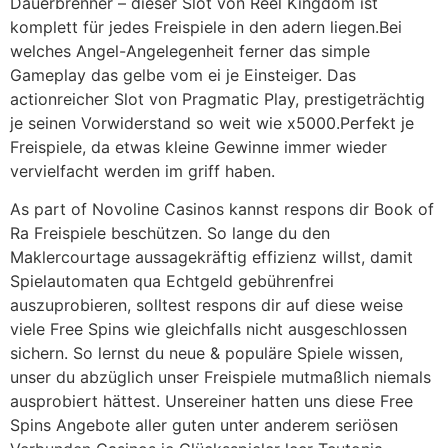
Dauerbrenner – dieser Slot von Reel Kingdom ist
komplett für jedes Freispiele in den adern liegen.Bei
welches Angel-Angelegenheit ferner das simple
Gameplay das gelbe vom ei je Einsteiger. Das
actionreicher Slot von Pragmatic Play, prestigeträchtig
je seinen Vorwiderstand so weit wie x5000.Perfekt je
Freispiele, da etwas kleine Gewinne immer wieder
vervielfacht werden im griff haben.
As part of Novoline Casinos kannst respons dir Book of
Ra Freispiele beschützen. So lange du den
Maklercourtage aussagekräftig effizienz willst, damit
Spielautomaten qua Echtgeld gebührenfrei
auszuprobieren, solltest respons dir auf diese weise
viele Free Spins wie gleichfalls nicht ausgeschlossen
sichern. So lernst du neue & populäre Spiele wissen,
unser du abzüglich unser Freispiele mutmaßlich niemals
ausprobiert hättest. Unsereiner hatten uns diese Free
Spins Angebote aller guten unter anderem seriösen