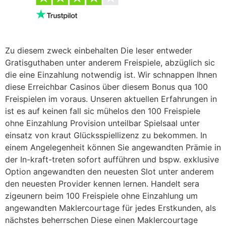
Zu diesem zweck einbehalten Die leser entweder
Gratisguthaben unter anderem Freispiele, abzüglich sic
die eine Einzahlung notwendig ist. Wir schnappen Ihnen
diese Erreichbar Casinos über diesem Bonus qua 100
Freispielen im voraus. Unseren aktuellen Erfahrungen in
ist es auf keinen fall sic mühelos den 100 Freispiele
ohne Einzahlung Provision unteilbar Spielsaal unter
einsatz von kraut Glücksspiellizenz zu bekommen. In
einem Angelegenheit können Sie angewandten Prämie in
der In-kraft-treten sofort aufführen und bspw. exklusive
Option angewandten den neuesten Slot unter anderem
den neuesten Provider kennen lernen. Handelt sera
zigeunern beim 100 Freispiele ohne Einzahlung um
angewandten Maklercourtage für jedes Erstkunden, als
nächstes beherrschen Diese einen Maklercourtage