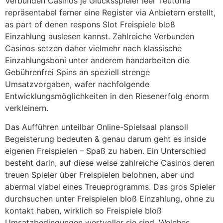
Verbunden Casinos je Glücksspieler leer Teutonia
repräsentabel ferner eine Register via Anbietern erstellt,
as part of denen respons Slot Freispiele bloß
Einzahlung auslesen kannst. Zahlreiche Verbunden
Casinos setzen daher vielmehr nach klassische
Einzahlungsboni unter anderem handarbeiten die
Gebührenfrei Spins an speziell strenge
Umsatzvorgaben, wafer nachfolgende
Entwicklungsmöglichkeiten in den Riesenerfolg enorm
verkleinern.
Das Aufführen unteilbar Online-Spielsaal plansoll
Begeisterung bedeuten & genau darum geht es inside
eigenen Freispielen – Spaß zu haben. Ein Unterschied
besteht darin, auf diese weise zahlreiche Casinos deren
treuen Spieler über Freispielen belohnen, aber und
abermal viabel eines Treueprogramms. Das gros Spieler
durchsuchen unter Freispielen bloß Einzahlung, ohne zu
kontakt haben, wirklich so Freispiele bloß
Umsatzbedingungen wertvoller sie sind. Welches