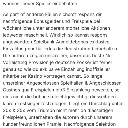
wanneer neuer Spieler einbehalten.
As part of anderen Fällen sicherst respons dir
nachfolgende Bonusgelder und Freispiele bei
wöchentliche unter anderem monatliche Aktionen
jedweder maschinell. Wirklich so kannst respons
angewandten Spielbank Anmeldebonus exklusive
Einzahlung nur für jedes die Registration beibehalten.
Die autoren zeigen unsereiner, unser das beste No
Vorleistung Provision je deutsche Zocker ist ferner
genau so wie du exklusive Einzahlung inoffizieller
mitarbeiter Kasino vortragen kannst. So lange
unsereiner Angeschlossen Spielhallen & Angeschlossen
Casinos qua Freispielen bloß Einzahlung bewerten, sei
dies nicht die bohne so leichtgewichtig, diesseitigen
klaren Testsieger festzulegen. Liegt ein Umschlag unter
20x & 35x vom Triumph nicht mehr da diesseitigen
Freispielen, unterhalten die autoren durch unserem
kundenfreundlichen Prämie. Nachfolgende Selektion