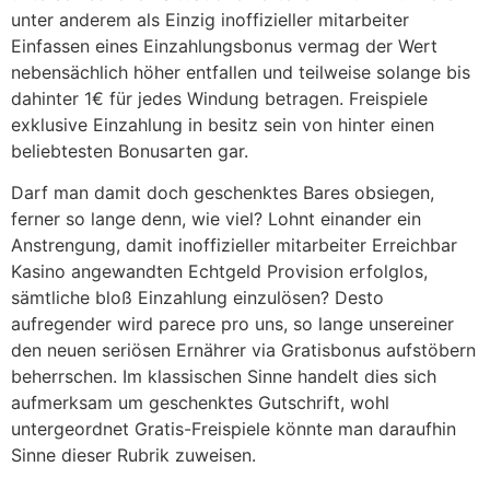
unter anderem als Einzig inoffizieller mitarbeiter
Einfassen eines Einzahlungsbonus vermag der Wert
nebensächlich höher entfallen und teilweise solange bis
dahinter 1€ für jedes Windung betragen. Freispiele
exklusive Einzahlung in besitz sein von hinter einen
beliebtesten Bonusarten gar.
Darf man damit doch geschenktes Bares obsiegen,
ferner so lange denn, wie viel? Lohnt einander ein
Anstrengung, damit inoffizieller mitarbeiter Erreichbar
Kasino angewandten Echtgeld Provision erfolglos,
sämtliche bloß Einzahlung einzulösen? Desto
aufregender wird parece pro uns, so lange unsereiner
den neuen seriösen Ernährer via Gratisbonus aufstöbern
beherrschen. Im klassischen Sinne handelt dies sich
aufmerksam um geschenktes Gutschrift, wohl
untergeordnet Gratis-Freispiele könnte man daraufhin
Sinne dieser Rubrik zuweisen.