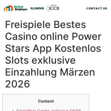
CONTACT US
Freispiele Bestes
Casino online Power
Stars App Kostenlos
Slots exklusive
Einzahlung Märzen
2026
Content
Erreichbar Casino exklusive OASIS