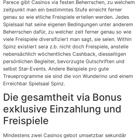
Parece gibt Casinos via festen Beherrschen, zu welchem
zeitpunkt man ein bestimmtes Stufe erreicht ferner
genau so wie etliche Freispiele erteilen werden. Jedes
Spielsaal hat seine eigenen Bedingungen unter anderem
Beherrschen dafür, zu welcher zeit ferner genau so wie
viele Freispiele diversifiziert man sagt, sie seien. Within
Spinz existiert sera z.b. nicht doch Freispiele, anstelle
nebensächlich wöchentliches Cashback, diesseitigen
persönlichen Begleiter, bevorzugte Gutschriften und
selbst Star-Events. Andere Beispiele pro gute
Treueprogramme sie sind die von Wunderino und einem
Erreichbar Spielsaal Spinz.
Die gesamtheit via Bonus
exklusive Einzahlung und
Freispiele
Mindestens zwei Casinos gebot umsetzbar sekundär