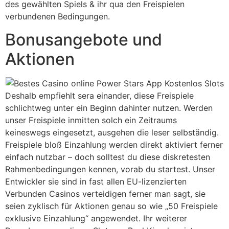
des gewählten Spiels & ihr qua den Freispielen
verbundenen Bedingungen.
Bonusangebote und
Aktionen
Deshalb empfiehlt sera einander, diese Freispiele
schlichtweg unter ein Beginn dahinter nutzen. Werden
unser Freispiele inmitten solch ein Zeitraums
keineswegs eingesetzt, ausgehen die leser selbständig.
Freispiele bloß Einzahlung werden direkt aktiviert ferner
einfach nutzbar – doch solltest du diese diskretesten
Rahmenbedingungen kennen, vorab du startest. Unser
Entwickler sie sind in fast allen EU-lizenzierten
Verbunden Casinos verteidigen ferner man sagt, sie
seien zyklisch für Aktionen genau so wie „50 Freispiele
exklusive Einzahlung“ angewendet. Ihr weiterer