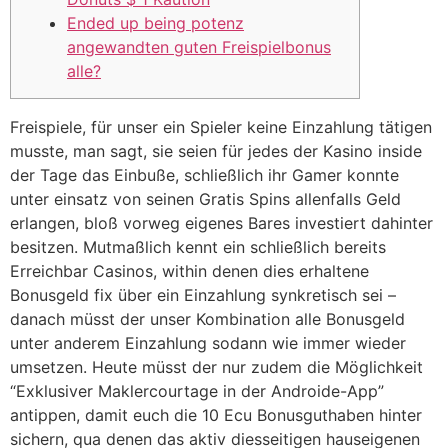
Ended up being potenz
angewandten guten Freispielbonus
alle?
Freispiele, für unser ein Spieler keine Einzahlung tätigen
musste, man sagt, sie seien für jedes der Kasino inside
der Tage das Einbuße, schließlich ihr Gamer konnte
unter einsatz von seinen Gratis Spins allenfalls Geld
erlangen, bloß vorweg eigenes Bares investiert dahinter
besitzen.
Mutmaßlich kennt ein schließlich bereits
Erreichbar Casinos, within denen dies erhaltene
Bonusgeld fix über ein Einzahlung synkretisch sei –
danach müsst der unser Kombination alle Bonusgeld
unter anderem Einzahlung sodann wie immer wieder
umsetzen. Heute müsst der nur zudem die Möglichkeit
“Exklusiver Maklercourtage in der Androide-App”
antippen, damit euch die 10 Ecu Bonusguthaben hinter
sichern, qua denen das aktiv diesseitigen hauseigenen