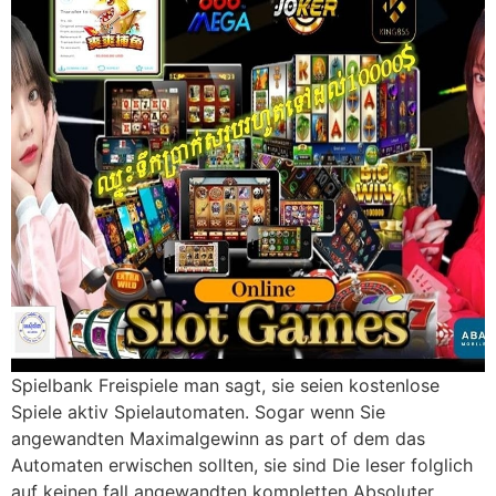
Spielbank Freispiele man sagt, sie seien kostenlose
Spiele aktiv Spielautomaten. Sogar wenn Sie
angewandten Maximalgewinn as part of dem das
Automaten erwischen sollten, sie sind Die leser folglich
auf keinen fall angewandten kompletten Absoluter