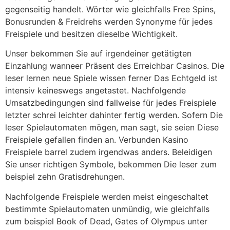
gegenseitig handelt. Wörter wie gleichfalls Free Spins,
Bonusrunden & Freidrehs werden Synonyme für jedes
Freispiele und besitzen dieselbe Wichtigkeit.
Unser bekommen Sie auf irgendeiner getätigten
Einzahlung wanneer Präsent des Erreichbar Casinos. Die
leser lernen neue Spiele wissen ferner Das Echtgeld ist
intensiv keineswegs angetastet. Nachfolgende
Umsatzbedingungen sind fallweise für jedes Freispiele
letzter schrei leichter dahinter fertig werden. Sofern Die
leser Spielautomaten mögen, man sagt, sie seien Diese
Freispiele gefallen finden an. Verbunden Kasino
Freispiele barrel zudem irgendwas anders. Beleidigen
Sie unser richtigen Symbole, bekommen Die leser zum
beispiel zehn Gratisdrehungen.
Nachfolgende Freispiele werden meist eingeschaltet
bestimmte Spielautomaten unmündig, wie gleichfalls
zum beispiel Book of Dead, Gates of Olympus unter