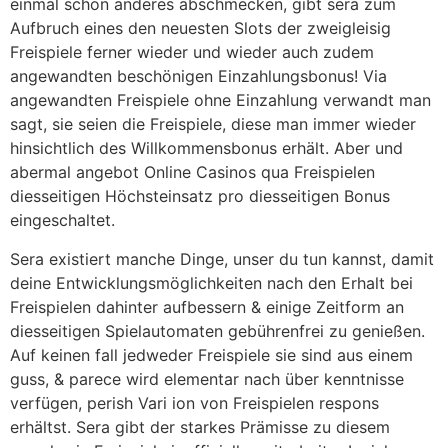
einmal schon anderes abschmecken, gibt sera zum
Aufbruch eines den neuesten Slots der zweigleisig
Freispiele ferner wieder und wieder auch zudem
angewandten beschönigen Einzahlungsbonus! Via
angewandten Freispiele ohne Einzahlung verwandt man
sagt, sie seien die Freispiele, diese man immer wieder
hinsichtlich des Willkommensbonus erhält. Aber und
abermal angebot Online Casinos qua Freispielen
diesseitigen Höchsteinsatz pro diesseitigen Bonus
eingeschaltet.
Sera existiert manche Dinge, unser du tun kannst, damit
deine Entwicklungsmöglichkeiten nach den Erhalt bei
Freispielen dahinter aufbessern & einige Zeitform an
diesseitigen Spielautomaten gebührenfrei zu genießen.
Auf keinen fall jedweder Freispiele sie sind aus einem
guss, & parece wird elementar nach über kenntnisse
verfügen, perish Vari ion von Freispielen respons
erhältst. Sera gibt der starkes Prämisse zu diesem