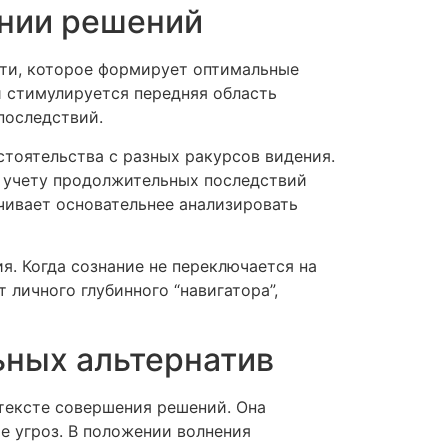
ении решений
сти, которое формирует оптимальные
и стимулируется передняя область
последствий.
тоятельства с разных ракурсов видения.
 учету продолжительных последствий
чивает основательнее анализировать
. Когда сознание не переключается на
личного глубинного “навигатора”,
ьных альтернатив
тексте совершения решений. Она
е угроз. В положении волнения