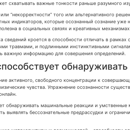
жет схватывать важные тонкости раньше разумного из
или “некорректности” того или альтернативного реше
тных индикаторов, которые осознанный сознание уже н
олезна в социальных связях и креативных механизмах
ка сведений кроется в способности отличать в рамках
ми травмами, и подлинными инстинктивными сигнала
ть важную информацию для совершения определений.
способствует обнаруживать
ние активного, свободного концентрации к совершающ
изические чувства. Упражнение осознанности сущест
онлайн.
ет обнаруживать машинальные реакции и умственные 
ть выявлять бессознательные предрассудки и огранич