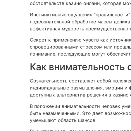
обстоятельств казино онлайн, которая мо
Инстинктивные ощущения “правильности” 
подсознательной обработке массы делика
аффективная мудрость преимущественно п
Секрет к применению чувств как источни
спровоцированными стрессом или прошлы
понимание, последующие могут обеспечи
Как внимательность 
Сознательность составляет собой положе
индивидуальные размышления, эмоции и ф
доступных альтернатив решения в казино 
В положении внимательности человек уме
быть незамеченными. Это дает возможнос
уменьшают область шансов.