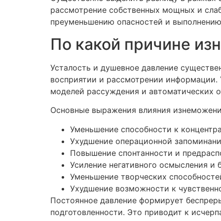
рассмотрение собственных мощных и слаб
преуменьшению опасностей и выполнению
По какой причине из
Усталость и душевное давление существе
восприятии и рассмотрении информации. 
моделей рассуждения и автоматических от
Основные выражения влияния изнеможени
Уменьшение способности к концентра
Ухудшение операционной запоминания
Повышение спонтанности и предрасп
Усиление негативного осмысления и 
Уменьшение творческих способностей
Ухудшение возможности к чувственно
Постоянное давление формирует беспреры
подготовленности. Это приводит к исчер