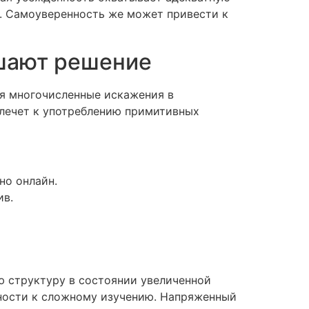
я. Самоуверенность же может привести к
ушают решение
я многочисленные искажения в
влечет к употреблению примитивных
но онлайн.
ив.
 структуру в состоянии увеличенной
бности к сложному изучению. Напряженный