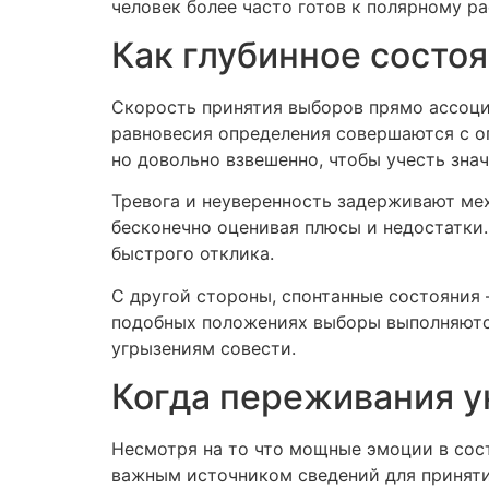
человек более часто готов к полярному р
Как глубинное состо
Скорость принятия выборов прямо ассоци
равновесия определения совершаются с оп
но довольно взвешенно, чтобы учесть зна
Тревога и неуверенность задерживают мех
бесконечно оценивая плюсы и недостатки.
быстрого отклика.
С другой стороны, спонтанные состояния 
подобных положениях выборы выполняются
угрызениям совести.
Когда переживания у
Несмотря на то что мощные эмоции в сос
важным источником сведений для принят