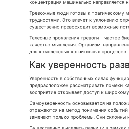
концентрация машинально направляется н
Тревожные люди готовы к трагическому м
трудностями. Это влечет к уклонению оп
существенно превосходит возможные пот
Телесные проявления тревоги – частое би
качество мышления. Организм, направленн
для комплексных когнитивных процессов.
Как уверенность раз
Уверенность в собственных силах функци
предрасположен рассматривать помехи ка
восприятие открывает доступ к широкому
Самоуверенность основывается на положи
отражаются на метод понимания событий 
замечают только проблемы. Они склонны 
Существенно выделить разницу в рамках 