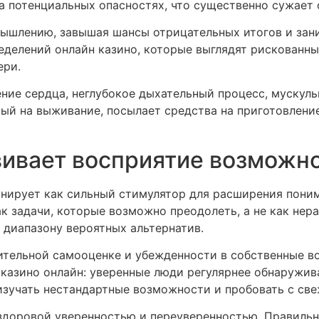
а потенциальных опасностях, что существенно сужает 
ышлению, завышая шансы отрицательных итогов и зан
ределений онлайн казино, которые выглядят рискованн
ери.
ение сердца, неглубокое дыхательный процесс, мускул
ый на выживание, посылает средства на приготовлени
вивает восприятие возможн
онирует как сильный стимулятор для расширения пони
к задачи, которые возможно преодолеть, а не как нер
 диапазону вероятных альтернатив.
тельной самооценке и убежденности в собственные в
казино онлайн: уверенные люди регулярнее обнаружи
изучать нестандартные возможности и пробовать с св
здоровой уверенностью и переуверенностью. Правиль