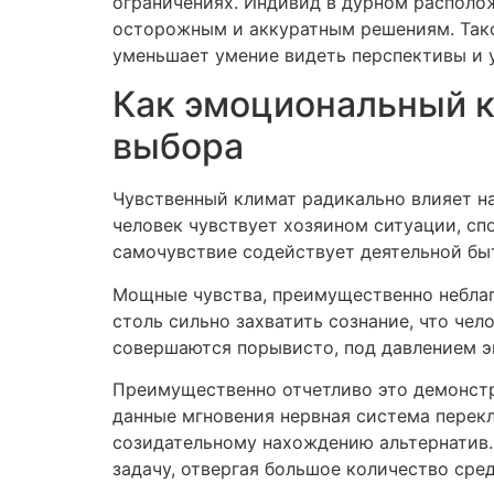
ограничениях. Индивид в дурном располож
осторожным и аккуратным решениям. Тако
уменьшает умение видеть перспективы и 
Как эмоциональный к
выбора
Чувственный климат радикально влияет н
человек чувствует хозяином ситуации, сп
самочувствие содействует деятельной быт
Мощные чувства, преимущественно неблаго
столь сильно захватить сознание, что че
совершаются порывисто, под давлением эм
Преимущественно отчетливо это демонстри
данные мгновения нервная система перек
созидательному нахождению альтернатив. 
задачу, отвергая большое количество сред