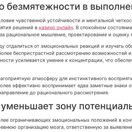
о безмятежности в выполн
словие чувственной устойчивости и ментальной четко
нятия решений в
казино онлайн
. В спокойном состояни
я за рациональное мышление, проектирование и оценку 
у отдалиться от эмоциональных реакций и изучать обс
более беспристрастной рассмотрению возможностей и
ности усиливается умение к концентрации, что обеспе
агоприятную атмосферу для инстинктивного восприятия
олее эффективно воспринимает едва заметные знаки от 
направление до рационального рассмотрения.
 уменьшает зону потенциал
олее ограничивающих эмоциональных положений в кон
евнюю организацию мозга, ответственную за выявлени