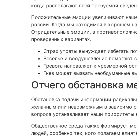
когда располагают всей требуемой сведен
Положительные эмоции увеличивают наше 
россии. Когда мы находимся в хорошем н
Отрицательные эмоции, в противоположно
проверенных вариантах.
Страх утраты вынуждает избегать по
Веселье и воодушевление помогают 
Тревога направляет к чрезмерной ос
Гнев может вызвать необдуманные в
Отчего обстановка м
Обстановка подачи информации радикальн
желанным или невозможным в зависимо от 
вопроса устанавливает наши приоритеты в
Общественное среда также формирует мощ
людей, особенно тех, кого полагаем влия