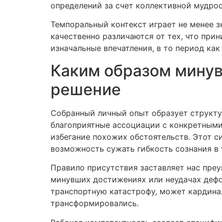
определений за счет коллективной мудрос
Темпоральный контекст играет не менее з
качественно различаются от тех, что прин
изначальные впечатления, в то период ка
Каким образом минув
решение
Собранный личный опыт образует структу
благоприятные ассоциации с конкретными
избегание похожих обстоятельств. Этот с
возможность сужать гибкость сознания в vu
Правило присутствия заставляет нас преу
минувших достижениях или неудачах дефо
транспортную катастрофу, может кардинал
трансформировались.