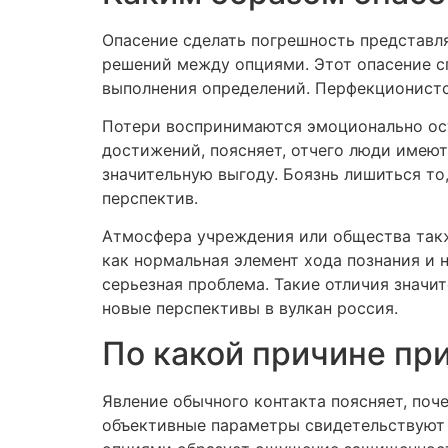
Опасение сделать погрешность представл
решений между опциями. Этот опасение с
выполнения определений. Перфекционистс
Потери воспринимаются эмоционально ост
достижений, поясняет, отчего люди имеют
значительную выгоду. Боязнь лишиться то
перспектив.
Атмосфера учреждения или общества такж
как нормальная элемент хода познания и 
серьезная проблема. Такие отличия знач
новые перспективы в вулкан россия.
По какой причине пр
Явление обычного контакта поясняет, по
объективные параметры свидетельствуют