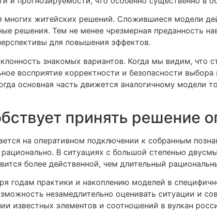
 и прогнозируемости, что особенно существенно в об
я многих житейских решений. Сложившиеся модели де
ые решения. Тем не менее чрезмерная преданность на
перспективы для повышения эффектов.
лонность знакомых вариантов. Когда мы видим, что с
ное восприятие корректности и безопасности выбора в 
огда основная часть движется аналогичному модели т
обствует принять решение 
ется на оперативном подключении к собранным познан
 рационально. В ситуациях с большой степенью двусмы
вится более действенной, чем длительный рациональн
ря годам практики и накоплению моделей в специфичн
зможность незамедлительно оценивать ситуации и со
ии известных элементов и соотношений в вулкан росс