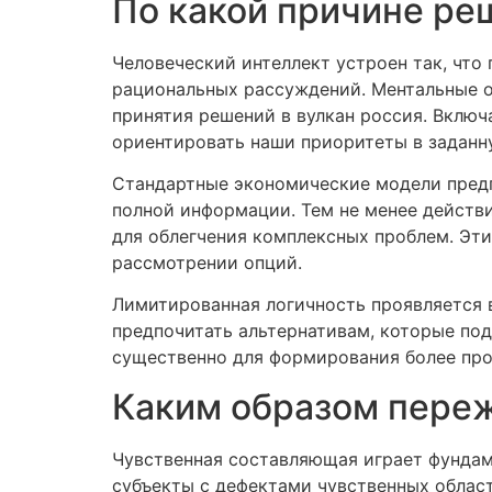
По какой причине ре
Человеческий интеллект устроен так, чт
рациональных рассуждений. Ментальные о
принятия решений в вулкан россия. Включ
ориентировать наши приоритеты в заданн
Стандартные экономические модели предп
полной информации. Тем не менее действ
для облегчения комплексных проблем. Эт
рассмотрении опций.
Лимитированная логичность проявляется в
предпочитать альтернативам, которые п
существенно для формирования более прод
Каким образом переж
Чувственная составляющая играет фундам
субъекты с дефектами чувственных облас