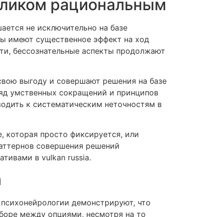
целиком рациональным
ается не исключительно на базе
ны имеют существенное эффект на ход
сти, бессознательные аспекты продолжают
свою выгоду и совершают решения на базе
ряд умственных сокращений и принципов
водить к систематическим неточностям в
, которая просто фиксируется, или
паттернов совершения решений
ивами в vulkan russia.
а
 психонейрологии демонстрируют, что
боре между опциями, несмотря на то