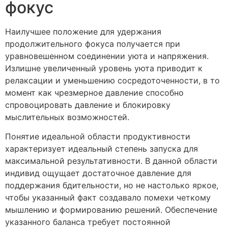
фокус
Наилучшее положение для удержания
продолжительного фокуса получается при
уравновешенном соединении уюта и напряжения.
Излишне увеличенный уровень уюта приводит к
релаксации и уменьшению сосредоточенности, в то
момент как чрезмерное давление способно
спровоцировать давление и блокировку
мыслительных возможностей.
Понятие идеальной области продуктивности
характеризует идеальный степень запуска для
максимальной результативности. В данной области
индивид ощущает достаточное давление для
поддержания бдительности, но не настолько яркое,
чтобы указанный факт создавало помехи четкому
мышлению и формированию решений. Обеспечение
указанного баланса требует постоянной