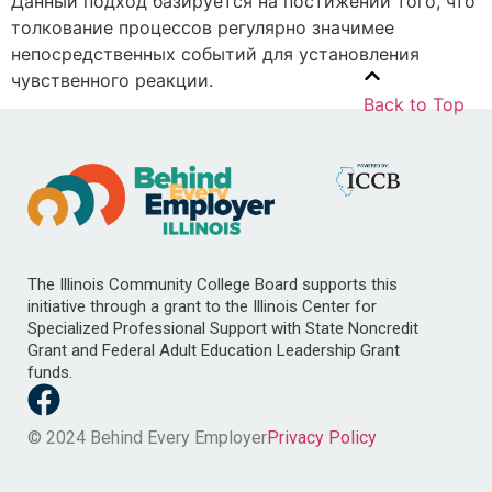
Данный подход базируется на постижении того, что
толкование процессов регулярно значимее
непосредственных событий для установления
чувственного реакции.
Back to Top
The Illinois Community College Board supports this
initiative through a grant to the Illinois Center for
Specialized Professional Support with State Noncredit
Grant and Federal Adult Education Leadership Grant
funds.
© 2024 Behind Every Employer
Privacy Policy