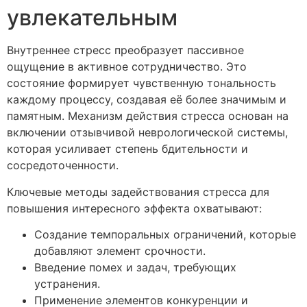
увлекательным
Внутреннее стресс преобразует пассивное
ощущение в активное сотрудничество. Это
состояние формирует чувственную тональность
каждому процессу, создавая её более значимым и
памятным. Механизм действия стресса основан на
включении отзывчивой неврологической системы,
которая усиливает степень бдительности и
сосредоточенности.
Ключевые методы задействования стресса для
повышения интересного эффекта охватывают:
Создание темпоральных ограничений, которые
добавляют элемент срочности.
Введение помех и задач, требующих
устранения.
Применение элементов конкуренции и