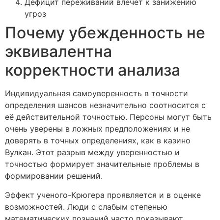
Дефицит переживаний влечет к занижению
угроз
Почему убежденность не
эквивалентна
корректности анализа
Индивидуальная самоуверенность в точности
определения шансов незначительно соотносится с
её действительной точностью. Персоны могут быть
очень уверены в ложных предположениях и не
доверять в точных определениях, как в казино
Вулкан. Этот разрыв между уверенностью и
точностью формирует значительные проблемы в
формировании решений.
Эффект ученого-Крюгера проявляется и в оценке
возможностей. Люди с слабым степенью
математических познаний часто показывают