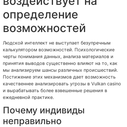
воздействует на
определение
возможностей
Людской интеллект не выступает безупречным
калькулятором возможностей. Психологические
черты понимания данных, анализа материалов и
принятия выводов существенно влияют на то, как
мы анализируем шансы различных происшествий.
Постижение этих механизмов дает возможность
качественнее анализировать угрозы в Vulkan casino
и вырабатывать более взвешенные решения в
ежедневной практике.
Почему индивиды
неправильно