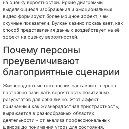
на оценку вероятностей. Яркие диаграммы,
выделяющиеся изображения и эмоциональные
видео формируют более мощное эффект, чем
скучные показатели. Вулкан казино показывает, как
способ представления данных воздействует на её
эффект на оценку вероятностей.
Почему персоны
преувеличивают
благоприятные сценарии
Жизнерадостные отклонения заставляют персон
постоянно завышать вероятность позитивных
результатов для себя лично. Этот эффект,
признанный как жизнерадостная пристрастность,
выражается в разнообразных областях
деятельности – от анализа профессиональных
шансов до понимания угроз для состояния.