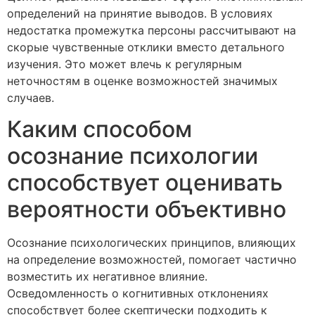
определений на принятие выводов. В условиях
недостатка промежутка персоны рассчитывают на
скорые чувственные отклики вместо детального
изучения. Это может влечь к регулярным
неточностям в оценке возможностей значимых
случаев.
Каким способом
осознание психологии
способствует оценивать
вероятности объективно
Осознание психологических принципов, влияющих
на определение возможностей, помогает частично
возместить их негативное влияние.
Осведомленность о когнитивных отклонениях
способствует более скептически подходить к