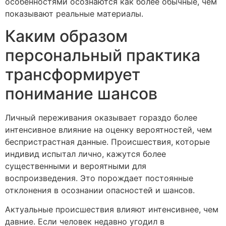
особенностями осознаются как более обычные, чем
показывают реальные материалы.
Каким образом
персональный практика
трансформирует
понимание шансов
Личный переживания оказывает гораздо более
интенсивное влияние на оценку вероятностей, чем
беспристрастная данные. Происшествия, которые
индивид испытал лично, кажутся более
существенными и вероятными для
воспроизведения. Это порождает постоянные
отклонения в осознании опасностей и шансов.
Актуальные происшествия влияют интенсивнее, чем
давние. Если человек недавно угодил в