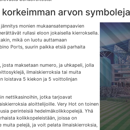
a korkeimman arvon symbolej
en jännitys monien mukaansatempaavien
erättävät rullasi eloon jokaisella kierroksella.
takin, mikä on luotu auttamaan
no Ports, suurin paikka etsiä parhaita
i, josta maksetaan numero, ja uhkapeli, jolla
ittosyklejä, ilmaiskierroksia tai muita
 loistava 5 kiekon ja 5 voittolinjan
in nettikasinoihin, jotka tarjoavat
iskierroksia aloittelijoille. Very Hot on toinen
uusia perinteisiä hedelmäkolikkopelejä. Yhä
rhaista kolikkopeleistään, joissa on
 muita pelejä, ja voit pelata ilmaiskierroksia,