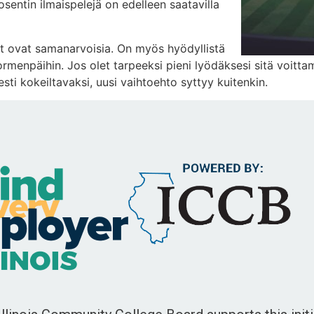
rosentin ilmaispelejä on edelleen saatavilla
ät ovat samanarvoisia. On myös hyödyllistä
enpäihin. Jos olet tarpeeksi pieni lyödäksesi sitä voittamis
sti kokeiltavaksi, uusi vaihtoehto syttyy kuitenkin.