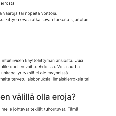
ierrosta.
 vaaroja tai nopeita voittoja.
skittyen ovat ratkaisevan tärkeitä sijoitetun
intuitiivisen käyttöliittymän ansiosta. Uusi
kolikkopelien vaihtoehdoissa. Voit nauttia
 uhkapeliyrityksiä ei ole myynnissä
aita tervetuliaisbonuksia, ilmaiskierroksia tai
 välillä olla eroja?
elimelle johtavat tekijät tuhoutuvat. Tämä