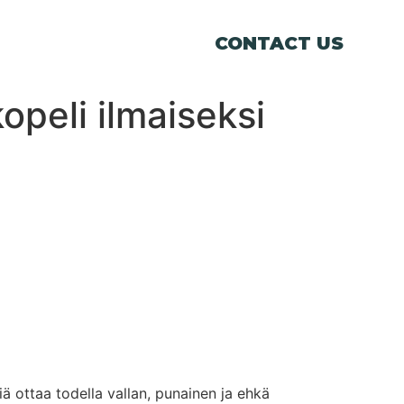
CONTACT US
opeli ilmaiseksi
ä ottaa todella vallan, punainen ja ehkä