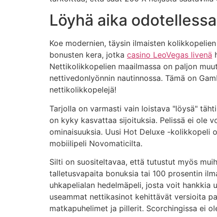
Löyhä aika odotelless
Koe modernien, täysin ilmaisten kolikkopeli
bonusten kera, jotka
casino LeoVegas livenä
h
Nettikolikkopelien maailmassa on paljon muu
nettivedonlyönnin nautinnossa. Tämä on Gambi
nettikolikkopelejä!
Tarjolla on varmasti vain loistava "löysä" täht
on kyky kasvattaa sijoituksia. Pelissä ei ole vo
ominaisuuksia. Uusi Hot Deluxe -kolikkopeli on
mobiilipeli Novomaticilta.
Silti on suositeltavaa, että tutustut myös muih
talletusvapaita bonuksia tai 100 prosentin ilma
uhkapelialan hedelmäpeli, josta voit hankkia 
useammat nettikasinot kehittävät versioita pa
matkapuhelimet ja pillerit. Scorchingissa ei ole