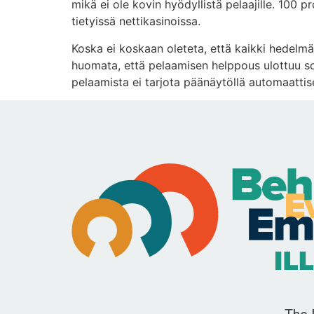
mikä ei ole kovin hyödyllistä pelaajille. 100 p
tietyissä nettikasinoissa.
Koska ei koskaan oleteta, että kaikki hedelm
huomata, että pelaamisen helppous ulottuu sorm
pelaamista ei tarjota päänäytöllä automaattise