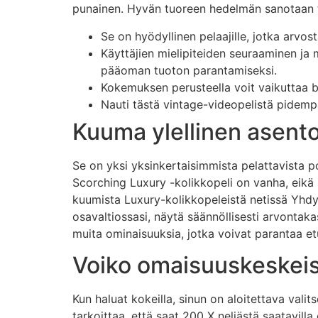
punainen. Hyvän tuoreen hedelmän sanotaan 
Se on hyödyllinen pelaajille, jotka arvo
Käyttäjien mielipiteiden seuraaminen ja
pääoman tuoton parantamiseksi.
Kokemuksen perusteella voit vaikuttaa bud
Nauti tästä vintage-videopelistä pidemp
Kuuma ylellinen asento
Se on yksi yksinkertaisimmista pelattavista po
Scorching Luxury -kolikkopeli on vanha, eikä s
kuumista Luxury-kolikkopeleistä netissä Yhdys
osavaltiossasi, näytä säännöllisesti arvontaka
muita ominaisuuksia, jotka voivat parantaa etu
Voiko omaisuuskeskeiste
Kun haluat kokeilla, sinun on aloitettava valit
tarkoittaa, että saat 200 X neljästä saatavill