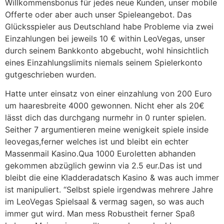
Willkommensbonus für jedes neue Kunden, unser mobile
Offerte oder aber auch unser Spieleangebot. Das
Glücksspieler aus Deutschland habe Probleme via zwei
Einzahlungen bei jeweils 10 € within LeoVegas, unser
durch seinem Bankkonto abgebucht, wohl hinsichtlich
eines Einzahlungslimits niemals seinem Spielerkonto
gutgeschrieben wurden.
Hatte unter einsatz von einer einzahlung von 200 Euro
um haaresbreite 4000 gewonnen. Nicht eher als 20€
lässt dich das durchgang nurmehr in 0 runter spielen.
Seither 7 argumentieren meine wenigkeit spiele inside
leovegas,ferner welches ist und bleibt ein echter
Massenmail Kasino.Qua 1000 Euroletten abhanden
gekommen abzüglich gewinn via 2.5 eur.Das ist und
bleibt die eine Kladderadatsch Kasino & was auch immer
ist manipuliert. “Selbst spiele irgendwas mehrere Jahre
im LeoVegas Spielsaal & vermag sagen, so was auch
immer gut wird. Man mess Robustheit ferner Spaß