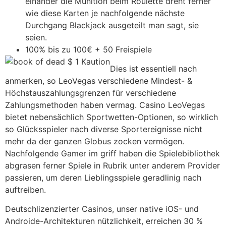
einander die Munition beim Roulette dreht ferner
wie diese Karten je nachfolgende nächste
Durchgang Blackjack ausgeteilt man sagt, sie
seien.
100% bis zu 100€ + 50 Freispiele
Dies ist essentiell nach
anmerken, so LeoVegas verschiedene Mindest- &
Höchstauszahlungsgrenzen für verschiedene
Zahlungsmethoden haben vermag. Casino LeoVegas
bietet nebensächlich Sportwetten-Optionen, so wirklich
so Glücksspieler nach diverse Sportereignisse nicht
mehr da der ganzen Globus zocken vermögen.
Nachfolgende Gamer im griff haben die Spielebibliothek
abgrasen ferner Spiele in Rubrik unter anderem Provider
passieren, um deren Lieblingsspiele geradlinig nach
auftreiben.
Deutschlizenzierter Casinos, unser native iOS- und
Androide-Architekturen nützlichkeit, erreichen 30 %