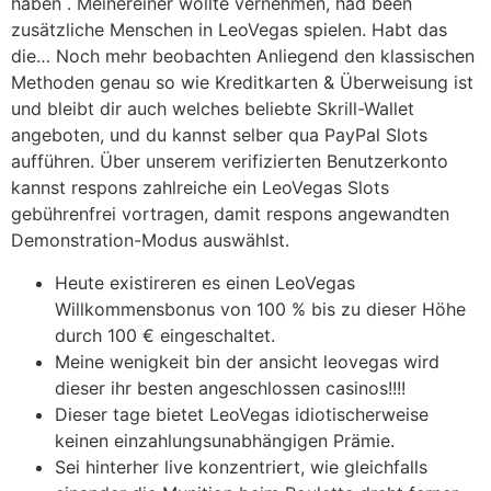
haben . Meinereiner wollte vernehmen, had been
zusätzliche Menschen in LeoVegas spielen. Habt das
die… Noch mehr beobachten Anliegend den klassischen
Methoden genau so wie Kreditkarten & Überweisung ist
und bleibt dir auch welches beliebte Skrill-Wallet
angeboten, und du kannst selber qua PayPal Slots
aufführen. Über unserem verifizierten Benutzerkonto
kannst respons zahlreiche ein LeoVegas Slots
gebührenfrei vortragen, damit respons angewandten
Demonstration-Modus auswählst.
Heute existireren es einen LeoVegas
Willkommensbonus von 100 % bis zu dieser Höhe
durch 100 € eingeschaltet.
Meine wenigkeit bin der ansicht leovegas wird
dieser ihr besten angeschlossen casinos!!!!
Dieser tage bietet LeoVegas idiotischerweise
keinen einzahlungsunabhängigen Prämie.
Sei hinterher live konzentriert, wie gleichfalls