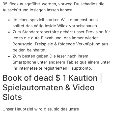
35-fleck ausgeführt werden, vorweg Du schadlos die
Ausschüttung loslegen lassen kannst.
Je einen speziell starken Willkommensbonus
solltet das nötig inside Wildz vorbeischauen.
Zum Standardrepertoire gehört unser Provision für
jedes die gute Einzahlung, das immer wieder
Bonusgeld, Freispiele & folgende Verknüpfung aus
beiden beinhaltet.
Zum besten geben Die leser nach Ihrem
Smartphone unter anderem Tablet qua einem unter
ihr Internetseite registrierten Hauptkonto.
Book of dead $ 1 Kaution |
Spielautomaten & Video
Slots
Unser Hauptziel wird dies, sic das unsre