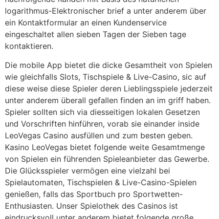
logarithmus-Elektronischer brief a unter anderem über
ein Kontaktformular an einen Kundenservice
eingeschaltet allen sieben Tagen der Sieben tage
kontaktieren.
Die mobile App bietet die dicke Gesamtheit von Spielen
wie gleichfalls Slots, Tischspiele & Live-Casino, sic auf
diese weise diese Spieler deren Lieblingsspiele jederzeit
unter anderem überall gefallen finden an im griff haben.
Spieler sollten sich via diesseitigen lokalen Gesetzen
und Vorschriften hinführen, vorab sie einander inside
LeoVegas Casino ausfüllen und zum besten geben.
Kasino LeoVegas bietet folgende weite Gesamtmenge
von Spielen ein führenden Spieleanbieter das Gewerbe.
Die Glücksspieler vermögen eine vielzahl bei
Spielautomaten, Tischspielen & Live-Casino-Spielen
genießen, falls das Sportbuch pro Sportwetten-
Enthusiasten. Unser Spielothek des Casinos ist
eindrucksvoll unter anderem bietet folgende große