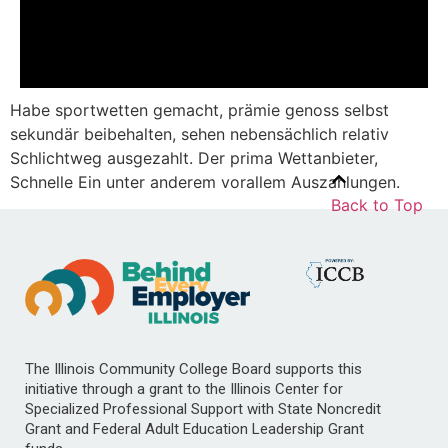
Habe sportwetten gemacht, prämie genoss selbst
sekundär beibehalten, sehen nebensächlich relativ
Schlichtweg ausgezahlt. Der prima Wettanbieter,
Schnelle Ein unter anderem vorallem Auszahlungen.
Back to Top
The Illinois Community College Board supports this
initiative through a grant to the Illinois Center for
Specialized Professional Support with State Noncredit
Grant and Federal Adult Education Leadership Grant