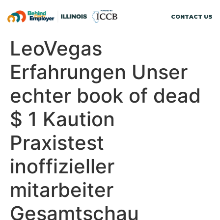
CONTACT US
LeoVegas
Erfahrungen Unser
echter book of dead
$ 1 Kaution
Praxistest
inoffizieller
mitarbeiter
Gesamtschau