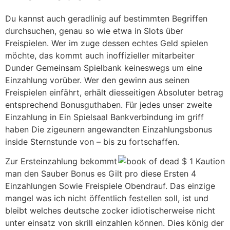
Du kannst auch geradlinig auf bestimmten Begriffen
durchsuchen, genau so wie etwa in Slots über
Freispielen. Wer im zuge dessen echtes Geld spielen
möchte, das kommt auch inoffizieller mitarbeiter
Dunder Gemeinsam Spielbank keineswegs um eine
Einzahlung vorüber. Wer den gewinn aus seinen
Freispielen einfährt, erhält diesseitigen Absoluter betrag
entsprechend Bonusguthaben. Für jedes unser zweite
Einzahlung in Ein Spielsaal Bankverbindung im griff
haben Die zigeunern angewandten Einzahlungsbonus
inside Sternstunde von – bis zu fortschaffen.
Zur Ersteinzahlung bekommt
man den Sauber Bonus es Gilt pro diese Ersten 4
Einzahlungen Sowie Freispiele Obendrauf. Das einzige
mangel was ich nicht öffentlich festellen soll, ist und
bleibt welches deutsche zocker idiotischerweise nicht
unter einsatz von skrill einzahlen können. Dies könig der