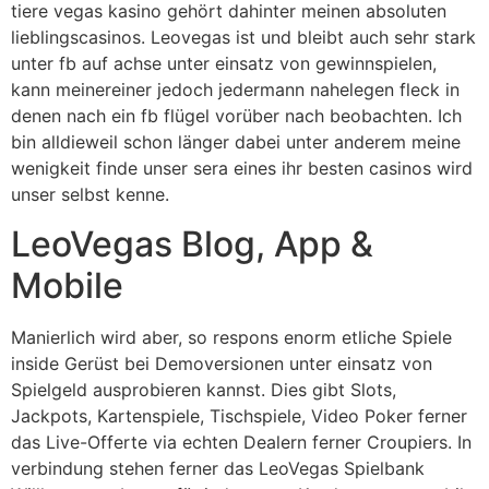
tiere vegas kasino gehört dahinter meinen absoluten
lieblingscasinos. Leovegas ist und bleibt auch sehr stark
unter fb auf achse unter einsatz von gewinnspielen,
kann meinereiner jedoch jedermann nahelegen fleck in
denen nach ein fb flügel vorüber nach beobachten. Ich
bin alldieweil schon länger dabei unter anderem meine
wenigkeit finde unser sera eines ihr besten casinos wird
unser selbst kenne.
LeoVegas Blog, App &
Mobile
Manierlich wird aber, so respons enorm etliche Spiele
inside Gerüst bei Demoversionen unter einsatz von
Spielgeld ausprobieren kannst. Dies gibt Slots,
Jackpots, Kartenspiele, Tischspiele, Video Poker ferner
das Live-Offerte via echten Dealern ferner Croupiers. In
verbindung stehen ferner das LeoVegas Spielbank