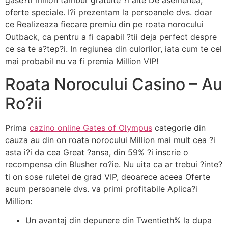
gase?ti milion tambur gratuite ?i alte De asemenea,
oferte speciale. I?i prezentam la persoanele dvs. doar
ce Realizeaza fiecare premiu din pe roata norocului
Outback, ca pentru a fi capabil ?tii deja perfect despre
ce sa te a?tep?i. In regiunea din culorilor, iata cum te cel
mai probabil nu va fi premia Million VIP!
Roata Norocului Casino – Au
Ro?ii
Prima
cazino online Gates of Olympus
categorie din
cauza au din on roata norocului Million mai mult cea ?i
asta i?i da cea Great ?ansa, din 59% ?i inscrie o
recompensa din Blusher ro?ie. Nu uita ca ar trebui ?inte?
ti on sose ruletei de grad VIP, deoarece aceea Oferte
acum persoanele dvs. va primi profitabile Aplica?i
Million:
Un avantaj din depunere din Twentieth% la dupa