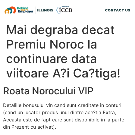
CONTACT US
Mai degraba decat
Premiu Noroc la
continuare data
viitoare A?i Ca?tiga!
Roata Norocului VIP
Detaliile bonusului vin cand sunt creditate in conturi
(cand un jucator produs unul dintre ace?tia Extra,
Aceasta este de fapt care sunt disponibile in la parte
din Prezent cu activat).