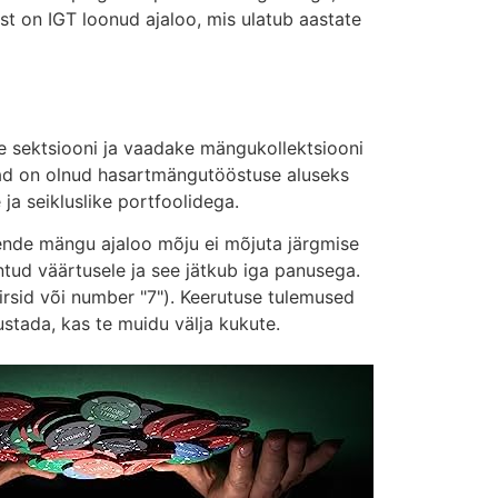
t on IGT loonud ajaloo, mis ulatub aastate
de sektsiooni ja vaadake mängukollektsiooni
nad on olnud hasartmängutööstuse aluseks
ja seikluslike portfoolidega.
nende mängu ajaloo mõju ei mõjuta järgmise
tud väärtusele ja see jätkub iga panusega.
irsid või number "7"). Keerutuse tulemused
tada, kas te muidu välja kukute.