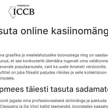
uta online kasiinomäng
graafika ja meelelahutuslike boonustega ning on saadaval n
lgunud, et see konkureerib ülemäära tugevalt oma valdkonna
vavale populaarsusele, vaid ka uuele Amaneti versioonile.
võttel on juba filiaalid paljudes riikides ja selle kollektsi
iinodele.
pmees täiesti tasuta sadama
ioonil jagada oma professionaalseid slotimänge ja pakkuda t
 Cleopatra ja Da Vinci kallid teemandid, koondades kaasah