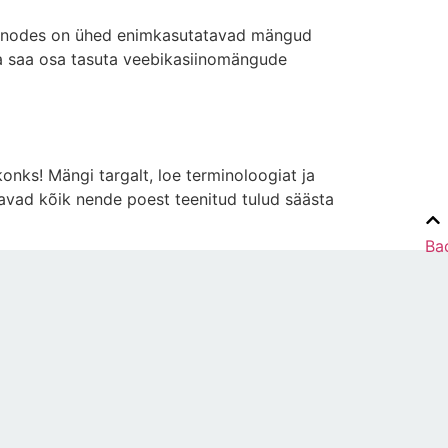
asiinodes on ühed enimkasutatavad mängud
ja saa osa tasuta veebikasiinomängude
onks! Mängi targalt, loe terminoloogiat ja
avad kõik nende poest teenitud tulud säästa
Ba