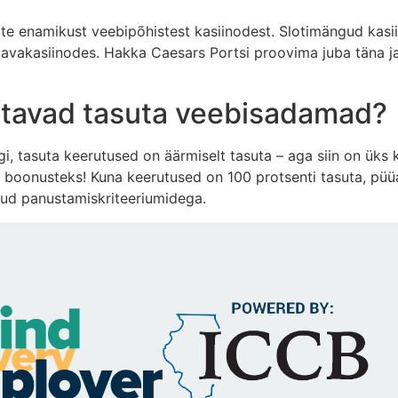
iate enamikust veebipõhistest kasiinodest. Slotimängud k
 tavakasiinodes. Hakka Caesars Portsi proovima juba täna 
atavad tasuta veebisadamad?
i, tasuta keerutused on äärmiselt tasuta – aga siin on üks k
 boonusteks! Kuna keerutused on 100 protsenti tasuta, püü
otud panustamiskriteeriumidega.