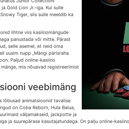
juhatus Junior Collectioni
 Gold Lion Jr.-iga. Kui sulle
nowy Tiger, siis sulle meeldib ka
jonid lihtne viis kasiinomängude
haga panustada või mitte. Pärast
nud, selle asemel, et neid oma
all uusim nupp „Mängi pärisraha
ioon. Paljud online-kasiino
mänge, mis nõuavad registreerimist
tsiooni veebimäng
ja lõbusad animatsioonid tavalise
ängud on Coba Reborn, Hula Balua,
suurimaid väljamakseid, jackpotte ja
a ja suurepärase kasutajatundega. On palju online-kasiino