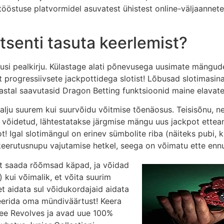
östuse platvormidel asuvatest ühistest online-väljaannetes
tsenti tasuta keerlemist?
 uusi pealkirju. Külastage alati põnevusega uusimate mängu
 progressiivsete jackpottidega slotist! Lõbusad slotimasi
astal saavutasid Dragon Betting funktsioonid maine elavate 
alju suurem kui suurvõidu võitmise tõenäosus. Teisisõnu, 
 võidetud, lähtestatakse järgmise mängu uus jackpot ettean
Igal slotimängul on erinev sümbolite riba (näiteks pubi, k
erutusnupu vajutamise hetkel, seega on võimatu ette ennus
 et saada rõõmsad käpad, ja võidad
e) kui võimalik, et võita suurim
 et aidata sul võidukordajaid aidata
erida oma mündiväärtust! Keera
Free Revolves ja avad uue 100%