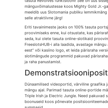
tasuta Revolves funktsiooni! See on uus sisse
mänguvõimalustesse koos Mighty Gold Jr.-ga ja
meeldib uus Slotomania publiku lemmikmäng S
selle atraktiivne järg!
Eriti tavainimeste jaoks on 100% tasuta ports
proovimiseks enne, kui otsustate, kas pärisra
seda, kui olete tasuta online-slotikaid proovi
FreeslotsHUB-i alla laadida, avastage mängu 
eest” või kasiino logo, et leida pärisraha vers
slotimängude programmid pakuvad pärisraha 
ja raha panustamist.
Demonstratsiooniposi
Dünaamilised videoportid, värviline graafika 
mängu ajal. Parimad tasuta online-portide m
Triple Irish ja Electric Jungle. Need pakuvad 
boonuseid koos põnevate positsiooniteemadeg
summasid.