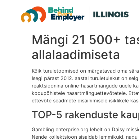
Mängi 21 500+ tas
allalaadimiseta
Kõik turuletoomised on märgatavad oma särava 
Isegi pärast 2012. aastal turuletulekut on se
reaktsioonina online-hasartmängude uuele kas
kodupõhistele hasartmänguettevõtetele.
Ette
ettevõte seadmete disainimisele isiklikele kas
TOP-5 rakenduste kau
Gambling enterprise.org lehelt on Daisy miss
Nende kollektsioon sisaldab lemmikuid, nagu