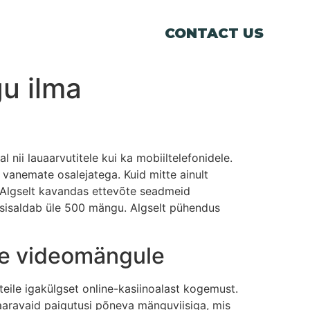
CONTACT US
u ilma
ii lauaarvutitele kui ka mobiiltelefonidele.
 vanemate osalejatega. Kuid mitte ainult
 Algselt kavandas ettevõte seadmeid
oon sisaldab üle 500 mängu. Algselt pühendus
te videomängule
eile igakülgset online-kasiinoalast kogemust.
aaravaid paigutusi põneva mänguviisiga, mis