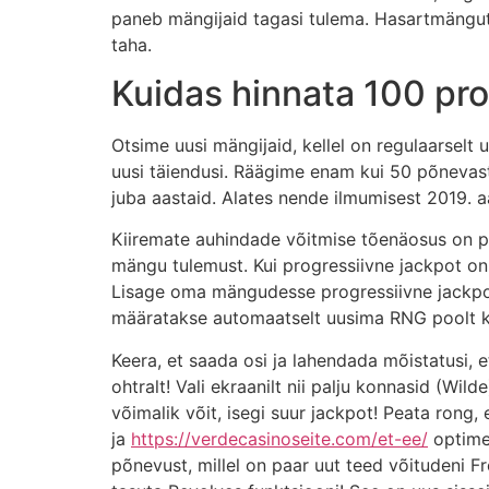
paneb mängijaid tagasi tulema. Hasartmängutö
taha.
Kuidas hinnata 100 pro
Otsime uusi mängijaid, kellel on regulaarselt
uusi täiendusi. Räägime enam kui 50 põnevast
juba aastaid. Alates nende ilmumisest 2019. a
Kiiremate auhindade võitmise tõenäosus on p
mängu tulemust. Kui progressiivne jackpot on
Lisage oma mängudesse progressiivne jackpot! 
määratakse automaatselt uusima RNG poolt ke
Keera, et saada osi ja lahendada mõistatusi,
ohtralt! Vali ekraanilt nii palju konnasid (Wild
võimalik võit, isegi suur jackpot! Peata rong,
ja
https://verdecasinoseite.com/et-ee/
optime
põnevust, millel on paar uut teed võitudeni 