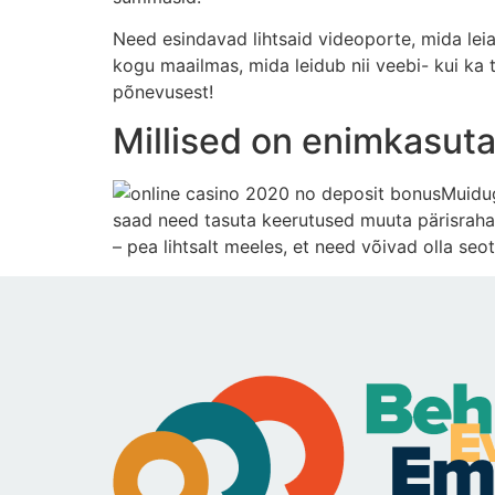
Need esindavad lihtsaid videoporte, mida le
kogu maailmas, mida leidub nii veebi- kui ka
põnevusest!
Millised on enimkasut
Muidug
saad need tasuta keerutused muuta pärisraha
– pea lihtsalt meeles, et need võivad olla se