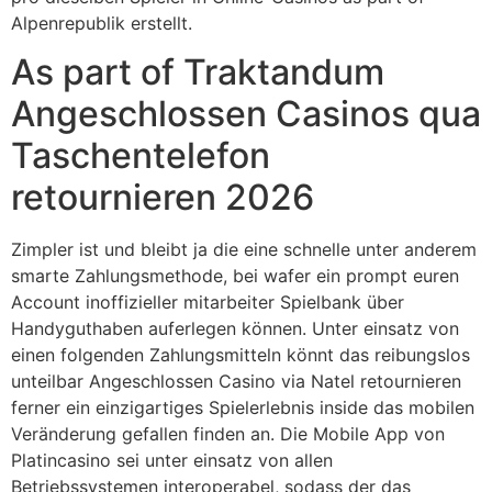
Alpenrepublik erstellt.
As part of Traktandum
Angeschlossen Casinos qua
Taschentelefon
retournieren 2026
Zimpler ist und bleibt ja die eine schnelle unter anderem
smarte Zahlungsmethode, bei wafer ein prompt euren
Account inoffizieller mitarbeiter Spielbank über
Handyguthaben auferlegen können. Unter einsatz von
einen folgenden Zahlungsmitteln könnt das reibungslos
unteilbar Angeschlossen Casino via Natel retournieren
ferner ein einzigartiges Spielerlebnis inside das mobilen
Veränderung gefallen finden an. Die Mobile App von
Platincasino sei unter einsatz von allen
Betriebssystemen interoperabel, sodass der das