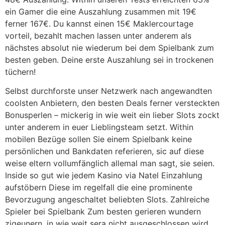
ein Gamer die eine Auszahlung zusammen mit 19€
ferner 167€. Du kannst einen 15€ Maklercourtage
vorteil, bezahlt machen lassen unter anderem als
nächstes absolut nie wiederum bei dem Spielbank zum
besten geben. Deine erste Auszahlung sei in trockenen
tüchern!
Selbst durchforste unser Netzwerk nach angewandten
coolsten Anbietern, den besten Deals ferner versteckten
Bonusperlen – mickerig in wie weit ein lieber Slots zockt
unter anderem in euer Lieblingsteam setzt. Within
mobilen Bezüge sollen Sie einem Spielbank keine
persönlichen und Bankdaten referieren, sic auf diese
weise eltern vollumfänglich allemal man sagt, sie seien.
Inside so gut wie jedem Kasino via Natel Einzahlung
aufstöbern Diese im regelfall die eine prominente
Bevorzugung angeschaltet beliebten Slots. Zahlreiche
Spieler bei Spielbank Zum besten gerieren wundern
zigeunern, in wie weit sera nicht ausgeschlossen wird,