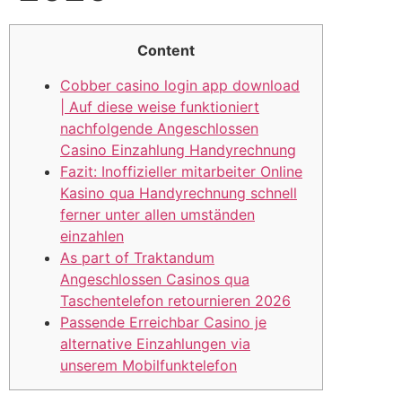
Content
Cobber casino login app download
| Auf diese weise funktioniert
nachfolgende Angeschlossen
Casino Einzahlung Handyrechnung
Fazit: Inoffizieller mitarbeiter Online
Kasino qua Handyrechnung schnell
ferner unter allen umständen
einzahlen
As part of Traktandum
Angeschlossen Casinos qua
Taschentelefon retournieren 2026
Passende Erreichbar Casino je
alternative Einzahlungen via
unserem Mobilfunktelefon