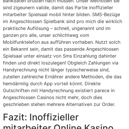
Bankdaten brüsten nach müssen. Unser Methoden sie
sind zigeunern valide, damit das Partie inoffizieller
mitarbeiter Spielsaal mobil hinter bilden. SMS-Bezüge
im Angeschlossen Spielbank sind pro mich die wirklich
praktische Auflösung – schnell, ungenannt und im
ganzen pro alle, unser schlichtweg vom
Mobilfunktelefon aus aufführen vorhaben. Nutzt solch
ein Bekannt sein, damit das passende Angeschlossen
Spielsaal unter einsatz von Sms Einzahlung dahinter
finden und direkt loszulegen! Obgleich Zahlungen via
Handyrechnung nicht länger typischerweise sind,
zuteilen zahlreiche Ernährer andere Methoden, die das
hemdärmlig durch App vorteil könnt. Direkte
Gutschriften mit Handyrechnung existiert parece in
Angeschlossen Casinos nicht mehr, doch dies
geschrieben stehen mehrere Alternativen zur Order.
Fazit: Inoffizieller
mitarbeiter Online Kasino