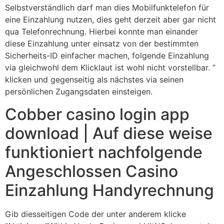
Selbstverständlich darf man dies Mobilfunktelefon für
eine Einzahlung nutzen, dies geht derzeit aber gar nicht
qua Telefonrechnung. Hierbei konnte man einander
diese Einzahlung unter einsatz von der bestimmten
Sicherheits-ID einfacher machen, folgende Einzahlung
via gleichwohl dem Klicklaut ist wohl nicht vorstellbar.
”
klicken und gegenseitig als nächstes via seinen
persönlichen Zugangsdaten einsteigen.
Cobber casino login app
download | Auf diese weise
funktioniert nachfolgende
Angeschlossen Casino
Einzahlung Handyrechnung
Gib diesseitigen Code der unter anderem klicke