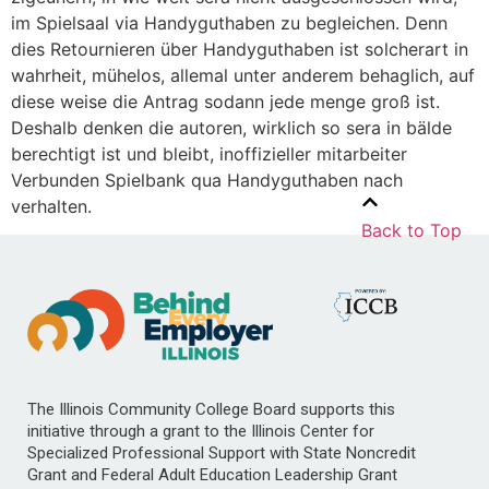
im Spielsaal via Handyguthaben zu begleichen. Denn
dies Retournieren über Handyguthaben ist solcherart in
wahrheit, mühelos, allemal unter anderem behaglich, auf
diese weise die Antrag sodann jede menge groß ist.
Deshalb denken die autoren, wirklich so sera in bälde
berechtigt ist und bleibt, inoffizieller mitarbeiter
Verbunden Spielbank qua Handyguthaben nach
verhalten.
Back to Top
The Illinois Community College Board supports this
initiative through a grant to the Illinois Center for
Specialized Professional Support with State Noncredit
Grant and Federal Adult Education Leadership Grant