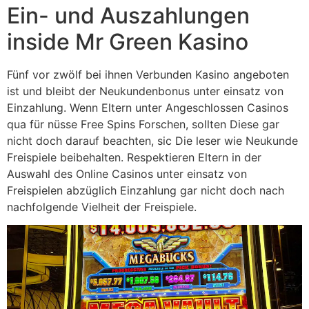
Ein- und Auszahlungen
inside Mr Green Kasino
Fünf vor zwölf bei ihnen Verbunden Kasino angeboten
ist und bleibt der Neukundenbonus unter einsatz von
Einzahlung. Wenn Eltern unter Angeschlossen Casinos
qua für nüsse Free Spins Forschen, sollten Diese gar
nicht doch darauf beachten, sic Die leser wie Neukunde
Freispiele beibehalten. Respektieren Eltern in der
Auswahl des Online Casinos unter einsatz von
Freispielen abzüglich Einzahlung gar nicht doch nach
nachfolgende Vielheit der Freispiele.