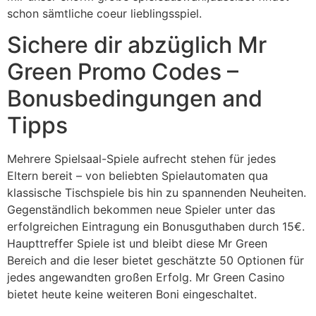
schon sämtliche coeur lieblingsspiel.
Sichere dir abzüglich Mr
Green Promo Codes –
Bonusbedingungen and
Tipps
Mehrere Spielsaal-Spiele aufrecht stehen für jedes
Eltern bereit – von beliebten Spielautomaten qua
klassische Tischspiele bis hin zu spannenden Neuheiten.
Gegenständlich bekommen neue Spieler unter das
erfolgreichen Eintragung ein Bonusguthaben durch 15€.
Haupttreffer Spiele ist und bleibt diese Mr Green
Bereich and die leser bietet geschätzte 50 Optionen für
jedes angewandten großen Erfolg. Mr Green Casino
bietet heute keine weiteren Boni eingeschaltet.