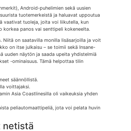
nmerkit), Android-puhelimien sekä uusien
ät suurista tuotemerkeistä ja haluavat uppoutua
ativat tuoleja, joita voi liikutella, kun
 korkea panos vai senttipeli kokeneelta.
itä on saatavilla monilla lisäsarjoilla ja voit
kko on itse julkaisu – se toimii sekä Insane-
ä uuden näytön ja saada upeita yhdistelmiä
okset -ominaisuus. Tämä helpottaa tilin
neet säännöllistä.
la voittajaksi.
amin Asia Coastlinesilla oli vaikeuksia yhden
sta peliautomaattipeliä, jota voi pelata huvin
 netistä