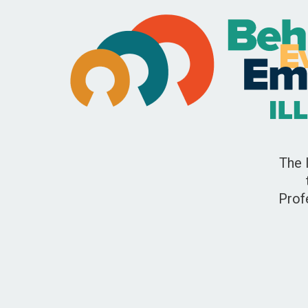
The 
Prof