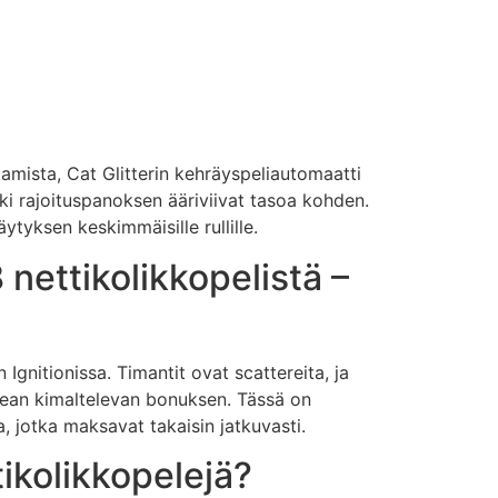
tamista, Cat Glitterin kehräyspeliautomaatti
ikki rajoituspanoksen ääriviivat tasoa kohden.
tyksen keskimmäisille rullille.
8 nettikolikkopelistä –
 Ignitionissa. Timantit ovat scattereita, ja
upean kimaltelevan bonuksen. Tässä on
a, jotka maksavat takaisin jatkuvasti.
tikolikkopelejä?