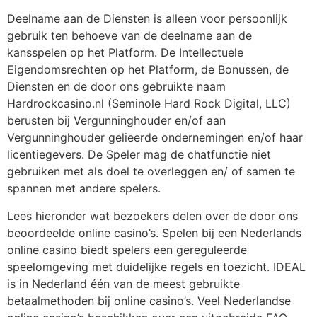
Deelname aan de Diensten is alleen voor persoonlijk
gebruik ten behoeve van de deelname aan de
kansspelen op het Platform. De Intellectuele
Eigendomsrechten op het Platform, de Bonussen, de
Diensten en de door ons gebruikte naam
Hardrockcasino.nl (Seminole Hard Rock Digital, LLC)
berusten bij Vergunninghouder en/of aan
Vergunninghouder gelieerde ondernemingen en/of haar
licentiegevers. De Speler mag de chatfunctie niet
gebruiken met als doel te overleggen en/ of samen te
spannen met andere spelers.
Lees hieronder wat bezoekers delen over de door ons
beoordeelde online casino’s. Spelen bij een Nederlands
online casino biedt spelers een gereguleerde
speelomgeving met duidelijke regels en toezicht. IDEAL
is in Nederland één van de meest gebruikte
betaalmethoden bij online casino’s. Veel Nederlandse