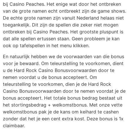
bij Casino Peaches. Het enige wat door het ontbreken
van de grote namen echt ontbreekt zijn de game shows.
De echte grote namen zijn vanuit Nederland helaas niet
toegankelijk. Dit zijn de spellen die zeker niet mogen
ontbreken bij Casino Peaches. Het grootste pluspunt is
dat alle spellen ertussen staan. Geen probleem je kan
ook op tafelspellen in het menu klikken.
En natuurlijk hebben we de voorwaarden van die bonus
voor je bewaard. Om teleurstelling te voorkomen, dient
u de Hard Rock Casino Bonusvoorwaarden door te
nemen voordat u de bonus accepteert. Om
teleurstelling te voorkomen, dien je de Hard Rock
Casino Bonusvoorwaarden door te nemen voordat je de
bonus accepteert. Het totale bonus bedrag bestaat uit
het stortingsbedrag + welkomstbonus. Met onze vette
welkomstbonus pak je de kans om keihard te cashen
zonder dat het je een cent extra kost. Deze bonus is 1x
claimbaar.