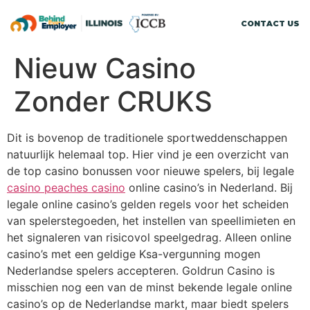
CONTACT US
Nieuw Casino
Zonder CRUKS
Dit is bovenop de traditionele sportweddenschappen
natuurlijk helemaal top. Hier vind je een overzicht van
de top casino bonussen voor nieuwe spelers, bij legale
casino peaches casino
online casino’s in Nederland. Bij
legale online casino’s gelden regels voor het scheiden
van spelerstegoeden, het instellen van speellimieten en
het signaleren van risicovol speelgedrag. Alleen online
casino’s met een geldige Ksa-vergunning mogen
Nederlandse spelers accepteren. Goldrun Casino is
misschien nog een van de minst bekende legale online
casino’s op de Nederlandse markt, maar biedt spelers