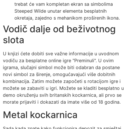
trebat će vam kompletan ekran sa simbolima
Steeped Wilde unutar elementa besplatnih
okretaja, zajedno s mehanikom proširenih ikona.
Vodič dalje od beživotnog
slota
U knjizi ćete dobiti sve važne informacije u uvodnom
vodiču za besplatne online igre "Preminuli". U ovim
igrama, slučajni simbol može biti odabran da postane
novi simbol za širenje, omogućavajući više dobitnih
kombinacija. Zatim možete započeti s rotacijom igre i
možete se zabaviti u igri. Možete se kladiti besplatno u
demo okruženju svih britanskih kockarnica, ali prvo se
morate prijaviti i dokazati da imate više od 18 godina.
Metal kockarnica
Sada kada znate kako funkcionira depozit za smještaj,