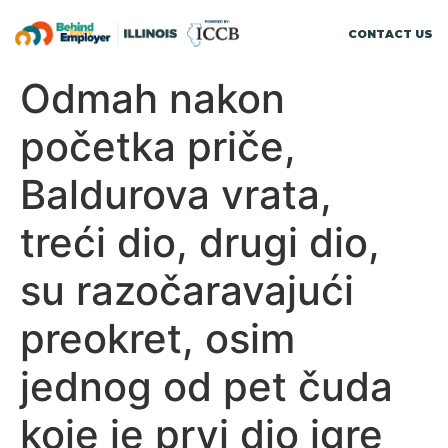
CONTACT US
Odmah nakon
početka priče,
Baldurova vrata,
treći dio, drugi dio,
su razočaravajući
preokret, osim
jednog od pet čuda
koje je prvi dio igre