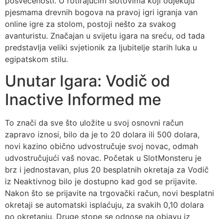
posvećenosti. U rotirajućim slotovima koji odjekuju
pjesmama drevnih bogova na pravoj igri igranja van
online igre za stolom, postoji nešto za svakog
avanturistu. Značajan u svijetu igara na sreću, od tada
predstavlja veliki svjetionik za ljubitelje starih luka u
egipatskom stilu.
Unutar Igara: Vodič od
Inactive Informed me
To znači da sve što uložite u svoj osnovni račun
zapravo iznosi, bilo da je to 20 dolara ili 500 dolara,
novi kazino obično udvostručuje svoj novac, odmah
udvostručujući vaš novac. Početak u SlotMonsteru je
brz i jednostavan, plus 20 besplatnih okretaja za Vodič
iz Neaktivnog bilo je dostupno kad god se prijavite.
Nakon što se prijavite na trgovački račun, novi besplatni
okretaji se automatski isplaćuju, za svakih 0,10 dolara
po okretanju. Druge stope se odnose na objavu iz