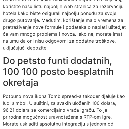
koristite našu listu najboljih web stranica za rezervaciju
hotela kako biste osigurali najbolju ponudu za svoje
drugo putovanje. Međutim, korištenje malo vremena za
pretraživanje nove formule i podataka o naplati uštedjet
će vam mnogo problema i novca. Iako ne, morate imati
na umu da oni nisu odgovorni za dodatne troškove,
uključujući depozite.
Do petsto funti dodatnih,
100 100 posto besplatnih
okretaja
Potpuno nova ikona Tomb spread-a također djeluje kao
ludi simbol. U suštini, za svakih uloženih 100 dolara,
96,21 dolara se komercijalno vraća igraču. To je
prirodna mogućnost uravnotežena s RTP-om igre.
Morate uskladiti apsolutnu integraciju s jednom od