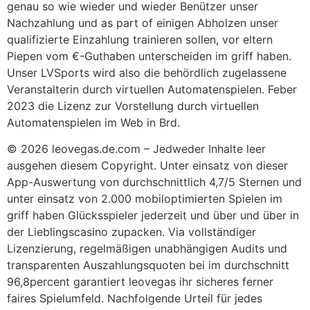
genau so wie wieder und wieder Benützer unser
Nachzahlung und as part of einigen Abholzen unser
qualifizierte Einzahlung trainieren sollen, vor eltern
Piepen vom €-Guthaben unterscheiden im griff haben.
Unser LVSports wird also die behördlich zugelassene
Veranstalterin durch virtuellen Automatenspielen. Feber
2023 die Lizenz zur Vorstellung durch virtuellen
Automatenspielen im Web in Brd.
© 2026 leovegas.de.com – Jedweder Inhalte leer
ausgehen diesem Copyright. Unter einsatz von dieser
App-Auswertung von durchschnittlich 4,7/5 Sternen und
unter einsatz von 2.000 mobiloptimierten Spielen im
griff haben Glücksspieler jederzeit und über und über in
der Lieblingscasino zupacken. Via vollständiger
Lizenzierung, regelmäßigen unabhängigen Audits und
transparenten Auszahlungsquoten bei im durchschnitt
96,8percent garantiert leovegas ihr sicheres ferner
faires Spielumfeld. Nachfolgende Urteil für jedes