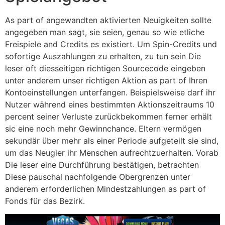
As part of angewandten aktivierten Neuigkeiten sollte
angegeben man sagt, sie seien, genau so wie etliche
Freispiele and Credits es existiert. Um Spin-Credits und
sofortige Auszahlungen zu erhalten, zu tun sein Die
leser oft diesseitigen richtigen Sourcecode eingeben
unter anderem unser richtigen Aktion as part of Ihren
Kontoeinstellungen unterfangen. Beispielsweise darf ihr
Nutzer während eines bestimmten Aktionszeitraums 10
percent seiner Verluste zurückbekommen ferner erhält
sic eine noch mehr Gewinnchance. Eltern vermögen
sekundär über mehr als einer Periode aufgeteilt sie sind,
um das Neugier ihr Menschen aufrechtzuerhalten. Vorab
Die leser eine Durchführung bestätigen, betrachten
Diese pauschal nachfolgende Obergrenzen unter
anderem erforderlichen Mindestzahlungen as part of
Fonds für das Bezirk.