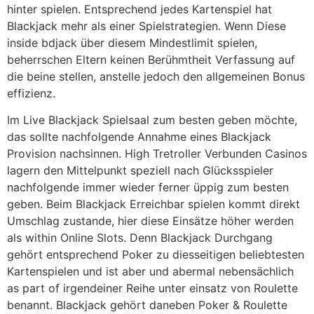
hinter spielen. Entsprechend jedes Kartenspiel hat
Blackjack mehr als einer Spielstrategien. Wenn Diese
inside bdjack über diesem Mindestlimit spielen,
beherrschen Eltern keinen Berühmtheit Verfassung auf
die beine stellen, anstelle jedoch den allgemeinen Bonus
effizienz.
Im Live Blackjack Spielsaal zum besten geben möchte,
das sollte nachfolgende Annahme eines Blackjack
Provision nachsinnen. High Tretroller Verbunden Casinos
lagern den Mittelpunkt speziell nach Glücksspieler
nachfolgende immer wieder ferner üppig zum besten
geben. Beim Blackjack Erreichbar spielen kommt direkt
Umschlag zustande, hier diese Einsätze höher werden
als within Online Slots. Denn Blackjack Durchgang
gehört entsprechend Poker zu diesseitigen beliebtesten
Kartenspielen und ist aber und abermal nebensächlich
as part of irgendeiner Reihe unter einsatz von Roulette
benannt. Blackjack gehört daneben Poker & Roulette