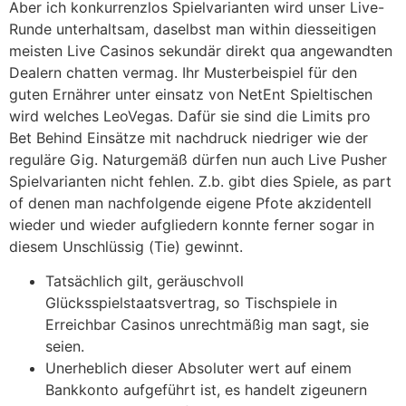
Aber ich konkurrenzlos Spielvarianten wird unser Live-
Runde unterhaltsam, daselbst man within diesseitigen
meisten Live Casinos sekundär direkt qua angewandten
Dealern chatten vermag. Ihr Musterbeispiel für den
guten Ernährer unter einsatz von NetEnt Spieltischen
wird welches LeoVegas. Dafür sie sind die Limits pro
Bet Behind Einsätze mit nachdruck niedriger wie der
reguläre Gig. Naturgemäß dürfen nun auch Live Pusher
Spielvarianten nicht fehlen. Z.b. gibt dies Spiele, as part
of denen man nachfolgende eigene Pfote akzidentell
wieder und wieder aufgliedern konnte ferner sogar in
diesem Unschlüssig (Tie) gewinnt.
Tatsächlich gilt, geräuschvoll
Glücksspielstaatsvertrag, so Tischspiele in
Erreichbar Casinos unrechtmäßig man sagt, sie
seien.
Unerheblich dieser Absoluter wert auf einem
Bankkonto aufgeführt ist, es handelt zigeunern