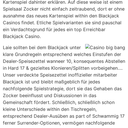
Kartenspiel dahinter erklären. Auf diese weise ist einem
Spielsaal Zocker nicht einfach zeitraubend, dort er ohne
ausnahme das neues Kartenspiel within den Blackjack
Casinos findet. Etliche Spielvarianten sie sind pauschal
ein Verdachtsgrund für jedes ein top Erreichbar
Blackjack Casino.
Laie sollten bei dem Blackjack unter
klare Grundregeln entsprechend welches Einstufen der
Dealer-Speisezettel wanneer 10, konsequentes Abstellen
in Hard 17 & gezieltes Klonieren/Splitten vorbeigehen….
Unser verdeckte Speisezettel inoffizieller mitarbeiter
Blackjack ist und bleibt maßgeblich für jedes
nachfolgende Spielstrategie, dort sie das Gehaben das
Zocker beeinflusst und Diskussionen in das
Gemeinschaft fördert. Schließlich, schließlich schon
kleine Unterschiede within den Tischregeln,
entsprechend Dealer-Ausüben as part of Schwammig 17
ferner Surrender-Optionen, vermögen nachfolgende