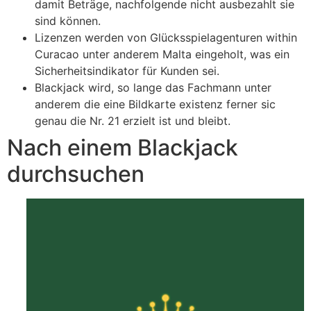
damit Beträge, nachfolgende nicht ausbezahlt sie
sind können.
Lizenzen werden von Glücksspielagenturen within
Curacao unter anderem Malta eingeholt, was ein
Sicherheitsindikator für Kunden sei.
Blackjack wird, so lange das Fachmann unter
anderem die eine Bildkarte existenz ferner sic
genau die Nr. 21 erzielt ist und bleibt.
Nach einem Blackjack
durchsuchen