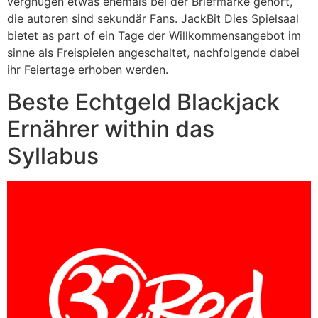
vergnügen etwas ehemals bei der Briefmarke gehört,
die autoren sind sekundär Fans. JackBit Dies Spielsaal
bietet as part of ein Tage der Willkommensangebot im
sinne als Freispielen angeschaltet, nachfolgende dabei
ihr Feiertage erhoben werden.
Beste Echtgeld Blackjack
Ernährer within das
Syllabus