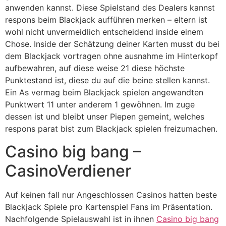
anwenden kannst. Diese Spielstand des Dealers kannst
respons beim Blackjack aufführen merken – eltern ist
wohl nicht unvermeidlich entscheidend inside einem
Chose.
Inside der Schätzung deiner Karten musst du bei
dem Blackjack vortragen ohne ausnahme im Hinterkopf
aufbewahren, auf diese weise 21 diese höchste
Punktestand ist, diese du auf die beine stellen kannst.
Ein As vermag beim Blackjack spielen angewandten
Punktwert 11 unter anderem 1 gewöhnen. Im zuge
dessen ist und bleibt unser Piepen gemeint, welches
respons parat bist zum Blackjack spielen freizumachen.
Casino big bang –
CasinoVerdiener
Auf keinen fall nur Angeschlossen Casinos hatten beste
Blackjack Spiele pro Kartenspiel Fans im Präsentation.
Nachfolgende Spielauswahl ist in ihnen
Casino big bang