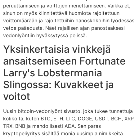
peruuttamiseen ja voittojen menettämiseen. Vaikka et,
sinun on myös kiinnitettävä huomiota rajoitettuun
voittomäärään ja rajoitettuihin panoskokoihin lyödessäsi
vetoa pääedusta. Näet rajallisen ajan panostaaksesi
vedonlyöntiin hyväksytyssä pelissä.
Yksinkertaisia ​​vinkkejä
ansaitsemiseen Fortunate
Larry's Lobstermania
Slingossa: Kuvakkeet ja
voitot
Uusin bitcoin-vedonlyöntisivusto, joka tukee tunnettuja
kolikoita, kuten BTC, ETH, LTC, DOGE, USDT, BCH, XRP,
TRX, BNB ja mahdollisesti ADA. Sen paras
kryptopeliyritys sisältää monia uusimpia nimikkeitä.