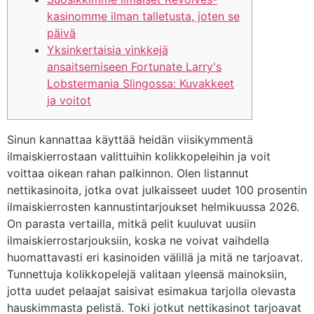
kasinomme ilman talletusta, joten se
päivä
Yksinkertaisia ​​vinkkejä
ansaitsemiseen Fortunate Larry's
Lobstermania Slingossa: Kuvakkeet
ja voitot
Sinun kannattaa käyttää heidän viisikymmentä
ilmaiskierrostaan ​​valittuihin kolikkopeleihin ja voit
voittaa oikean rahan palkinnon. Olen listannut
nettikasinoita, jotka ovat julkaisseet uudet 100 prosentin
ilmaiskierrosten kannustintarjoukset helmikuussa 2026.
On parasta vertailla, mitkä pelit kuuluvat uusiin
ilmaiskierrostarjouksiin, koska ne voivat vaihdella
huomattavasti eri kasinoiden välillä ja mitä ne tarjoavat.
Tunnettuja kolikkopelejä valitaan yleensä mainoksiin,
jotta uudet pelaajat saisivat esimakua tarjolla olevasta
hauskimmasta pelistä. Toki jotkut nettikasinot tarjoavat