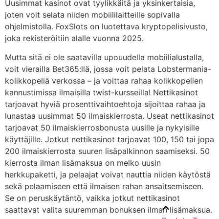
Uusimmat kasinot ovat tyylikkäitä ja yksinkertaisia,
joten voit selata niiden mobiililaitteille sopivalla
ohjelmistolla. FoxSlots on luotettava kryptopelisivusto,
joka rekisteröitiin alalle vuonna 2025.
Mutta sitä ei ole saatavilla upouudella mobiilialustalla,
voit vierailla Bet365:llä, jossa voit pelata Lobstermania-
kolikkopeliä verkossa – ja voittaa rahaa kolikkopelien
kannustimissa ilmaisilla twist-kursseilla! Nettikasinot
tarjoavat hyviä prosenttivaihtoehtoja sijoittaa rahaa ja
lunastaa uusimmat 50 ilmaiskierrosta. Useat nettikasinot
tarjoavat 50 ilmaiskierrosbonusta uusille ja nykyisille
käyttäjille. Jotkut nettikasinot tarjoavat 100, 150 tai jopa
200 ilmaiskierrosta suuren lisäpalkinnon saamiseksi. 50
kierrosta ilman lisämaksua on melko uusin
herkkupaketti, ja pelaajat voivat nauttia niiden käytöstä
sekä pelaamiseen että ilmaisen rahan ansaitsemiseen.
Se on peruskäytäntö, vaikka jotkut nettikasinot
saattavat valita suuremman bonuksen ilman lisämaksua.