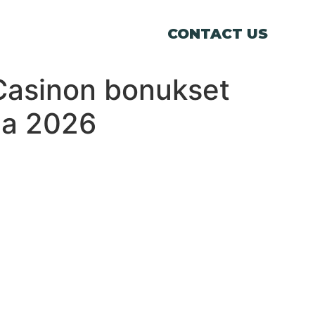
CONTACT US
 Casinon bonukset
na 2026