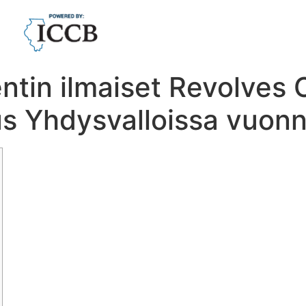
ntin ilmaiset Revolves
us Yhdysvalloissa vuon