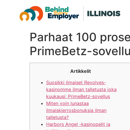
Parhaat 100 prose
PrimeBetz-sovell
Artikkelit
Suosikki ilmaiset Revolves-
kasinomme ilman talletusta joka
kuukausi: PrimeBetz-sovellus
Miten voin lunastaa
ilmaiskierrosbonuksia ilman
talletusta?
Harbors Angel -kasinopelit ja