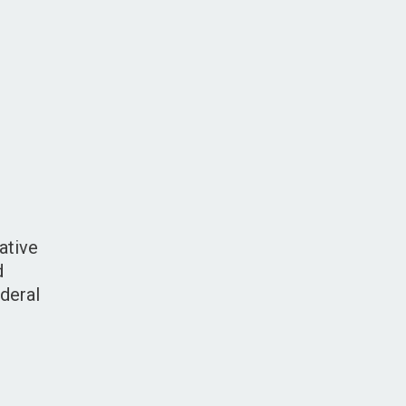
ative
d
deral