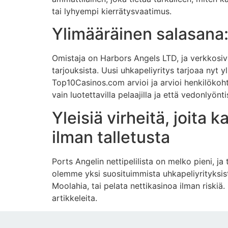
tai lyhyempi kierrätysvaatimus.
Ylimääräinen salasan
Omistaja on Harbors Angels LTD, ja verkkosivut
tarjouksista. Uusi uhkapeliyritys tarjoaa nyt 
Top10Casinos.com arvioi ja arvioi henkilökoht
vain luotettavilla pelaajilla ja että vedonlyönti
Yleisiä virheitä, joita
ilman talletusta
Ports Angelin nettipelilista on melko pieni, ja
olemme yksi suosituimmista uhkapeliyrityksist
Moolahia, tai pelata nettikasinoa ilman riskiä.
artikkeleita.