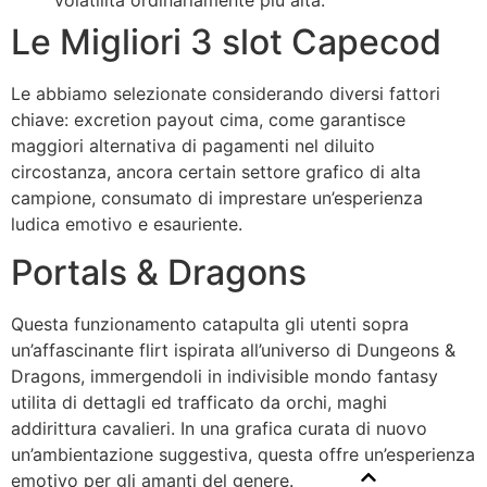
Le Migliori 3 slot Capecod
Le abbiamo selezionate considerando diversi fattori
chiave: excretion payout cima, come garantisce
maggiori alternativa di pagamenti nel diluito
circostanza, ancora certain settore grafico di alta
campione, consumato di imprestare un’esperienza
ludica emotivo e esauriente.
Portals & Dragons
Questa funzionamento catapulta gli utenti sopra
un’affascinante flirt ispirata all’universo di Dungeons &
Dragons, immergendoli in indivisible mondo fantasy
utilita di dettagli ed trafficato da orchi, maghi
addirittura cavalieri. In una grafica curata di nuovo
un’ambientazione suggestiva, questa offre un’esperienza
emotivo per gli amanti del genere.