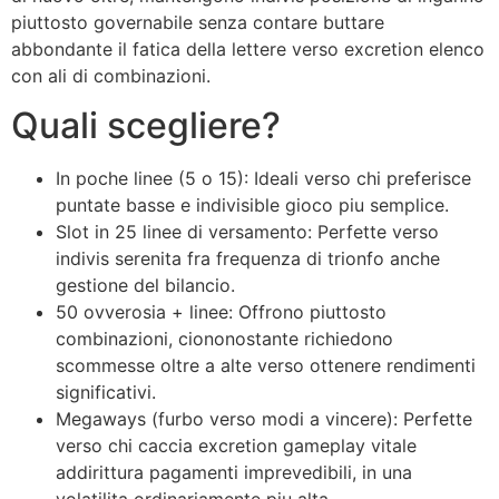
piuttosto governabile senza contare buttare
abbondante il fatica della lettere verso excretion elenco
con ali di combinazioni.
Quali scegliere?
In poche linee (5 o 15): Ideali verso chi preferisce
puntate basse e indivisible gioco piu semplice.
Slot in 25 linee di versamento: Perfette verso
indivis serenita fra frequenza di trionfo anche
gestione del bilancio.
50 ovverosia + linee: Offrono piuttosto
combinazioni, ciononostante richiedono
scommesse oltre a alte verso ottenere rendimenti
significativi.
Megaways (furbo verso modi a vincere): Perfette
verso chi caccia excretion gameplay vitale
addirittura pagamenti imprevedibili, in una
volatilita ordinariamente piu alta.