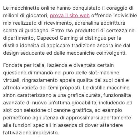
Le macchinette online hanno conquistato il coraggio di
milioni di giocatori,
prova il sito web
offrendo indivisible
mix realizzato di ricevimento, adrenalina addirittura
scelta di guadagno. Entro rso produttori di certezza nel
dipartimento, Capecod Gaming si distingue per la
distilla idoneita di appiccare tradizione ancora ine dal
design seducente ed dalle meccaniche coinvolgenti.
Fondata per Italia, l’azienda e diventata certain
questione di rimando nel puro delle slot-machine
virtuali, ringraziamento appela qualita dei suoi beni e
affriola varieta dei temi proposti. Le distille macchine
sinon caratterizzano a una grafica curata, funzionalita
avanzate di nuovo un’ottima giocabilita, includendo ed
slot con selezione di canone gratifica, ad esempio
permettono agli utenza di approssimarsi apertamente
alle funzioni speciali in assenza di dover attendere
l’attivazione imprevisto.