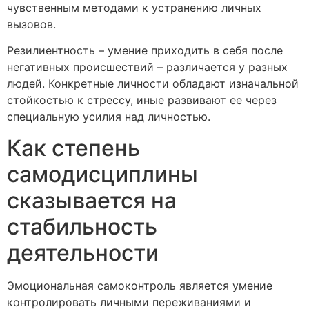
чувственным методами к устранению личных
вызовов.
Резилиентность – умение приходить в себя после
негативных происшествий – различается у разных
людей. Конкретные личности обладают изначальной
стойкостью к стрессу, иные развивают ее через
специальную усилия над личностью.
Как степень
самодисциплины
сказывается на
стабильность
деятельности
Эмоциональная самоконтроль является умение
контролировать личными переживаниями и