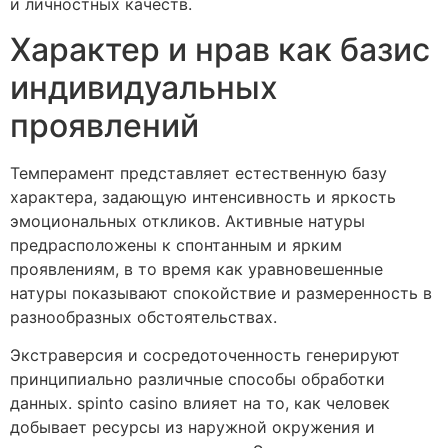
и личностных качеств.
Характер и нрав как базис
индивидуальных
проявлений
Темперамент представляет естественную базу
характера, задающую интенсивность и яркость
эмоциональных откликов. Активные натуры
предрасположены к спонтанным и ярким
проявлениям, в то время как уравновешенные
натуры показывают спокойствие и размеренность в
разнообразных обстоятельствах.
Экстраверсия и сосредоточенность генерируют
принципиально различные способы обработки
данных. spinto casino влияет на то, как человек
добывает ресурсы из наружной окружения и