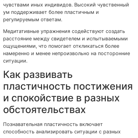
чувствами иных индивидов. Высокий чувственный
ум поддерживает более пластичным и
регулируемым ответам.
Медитативные упражнения содействуют создать
расстояние между свидетелем и испытываемыми
ощущениями, что помогает откликаться более
намеренно и менее непроизвольно на посторонние
ситуации.
Как развивать
пластичность постижения
и спокойствие в разных
обстоятельствах
Познавательная пластичность включает
способность анализировать ситуации с разных