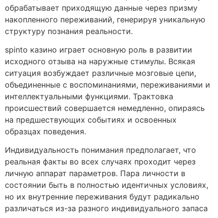
обрабатывает приходящую данные через призму
накопленного переживаний, генерируя уникальную
структуру познания реальности.
spinto казино играет основную роль в развитии
исходного отзыва на наружные стимулы. Всякая
ситуация возбуждает различные мозговые цепи,
объединенные с воспоминаниями, переживаниями и
интеллектуальными функциями. Трактовка
происшествий совершается немедленно, опираясь
на предшествующих событиях и освоенных
образцах поведения.
Индивидуальность понимания предполагает, что
реальная факты во всех случаях проходит через
личную аппарат параметров. Пара личности в
состоянии быть в полностью идентичных условиях,
но их внутренние переживания будут радикально
различаться из-за разного индивидуального запаса