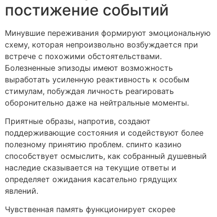
постижение событий
Минувшие переживания формируют эмоциональную
схему, которая непроизвольно возбуждается при
встрече с похожими обстоятельствами.
Болезненные эпизоды имеют возможность
выработать усиленную реактивность к особым
стимулам, побуждая личность реагировать
оборонительно даже на нейтральные моменты.
Приятные образы, напротив, создают
поддерживающие состояния и содействуют более
полезному принятию проблем. спинто казино
способствует осмыслить, как собранный душевный
наследие сказывается на текущие ответы и
определяет ожидания касательно грядущих
явлений.
Чувственная память функционирует скорее