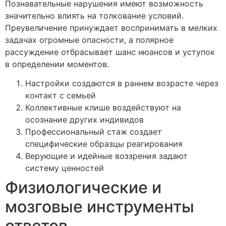
Познавательные нарушения имеют возможность
значительно влиять на толкование условий.
Преувеличение принуждает воспринимать в мелких
задачах огромные опасности, а полярное
рассуждение отбрасывает шанс нюансов и уступок
в определении моментов.
Настройки создаются в раннем возрасте через
контакт с семьей
Коллективные клише воздействуют на
осознание других индивидов
Профессиональный стаж создает
специфические образцы реагирования
Верующие и идейные воззрения задают
систему ценностей
Физиологические и
мозговые инструменты
ответов