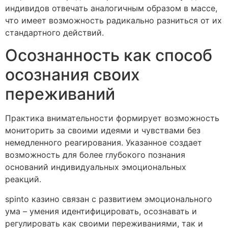
индивидов отвечать аналогичным образом в массе,
что имеет возможность радикально разниться от их
стандартного действий.
Осознанность как способ
осознания своих
переживаний
Практика внимательности формирует возможность
мониторить за своими идеями и чувствами без
немедленного реагирования. Указанное создает
возможность для более глубокого познания
оснований индивидуальных эмоциональных
реакций.
spinto казино связан с развитием эмоционального
ума – умения идентифицировать, осознавать и
регулировать как своими переживаниями, так и