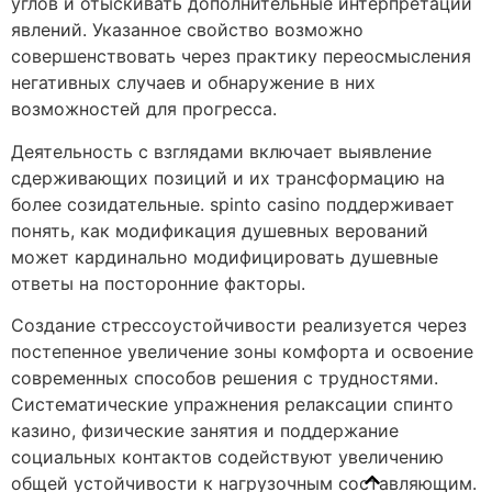
углов и отыскивать дополнительные интерпретации
явлений. Указанное свойство возможно
совершенствовать через практику переосмысления
негативных случаев и обнаружение в них
возможностей для прогресса.
Деятельность с взглядами включает выявление
сдерживающих позиций и их трансформацию на
более созидательные. spinto casino поддерживает
понять, как модификация душевных верований
может кардинально модифицировать душевные
ответы на посторонние факторы.
Создание стрессоустойчивости реализуется через
постепенное увеличение зоны комфорта и освоение
современных способов решения с трудностями.
Систематические упражнения релаксации спинто
казино, физические занятия и поддержание
социальных контактов содействуют увеличению
общей устойчивости к нагрузочным составляющим.