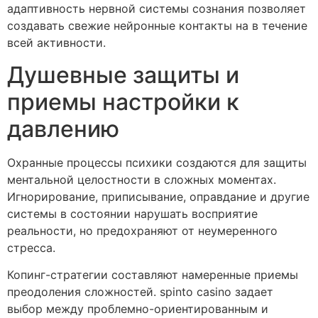
адаптивность нервной системы сознания позволяет
создавать свежие нейронные контакты на в течение
всей активности.
Душевные защиты и
приемы настройки к
давлению
Охранные процессы психики создаются для защиты
ментальной целостности в сложных моментах.
Игнорирование, приписывание, оправдание и другие
системы в состоянии нарушать восприятие
реальности, но предохраняют от неумеренного
стресса.
Копинг-стратегии составляют намеренные приемы
преодоления сложностей. spinto casino задает
выбор между проблемно-ориентированным и