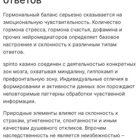
Гормональный баланс серьезно сказывается на
эмоциональную чувствительность. Количество
гормона стресса, гормона счастья, дофамина и
прочих нейромедиаторов определяет базовое
настроение и склонность к различным типам
ответов.
spinto казино соединен с деятельностью конкретных
зон мозга, охватывая миндалину, гиппокамп и
префронтальную зону. Индивидуальные отличия в
формировании и активности данных зон порождают
неповторимые паттерны обработки чувственной
информации.
Природные элементы влияют на склонность к
страхам, угнетенности, спонтанности и иным
качествам душевного откликов. Впрочем
наследственность не является неизбежностью –