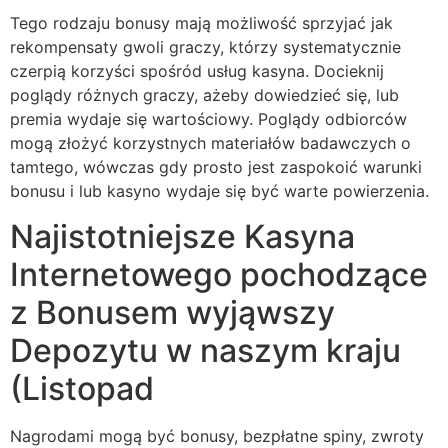
Tego rodzaju bonusy mają możliwość sprzyjać jak
rekompensaty gwoli graczy, którzy systematycznie
czerpią korzyści spośród usług kasyna. Docieknij
poglądy różnych graczy, ażeby dowiedzieć się, lub
premia wydaje się wartościowy. Poglądy odbiorców
mogą złożyć korzystnych materiałów badawczych o
tamtego, wówczas gdy prosto jest zaspokoić warunki
bonusu i lub kasyno wydaje się być warte powierzenia.
Najistotniejsze Kasyna
Internetowego pochodzące
z Bonusem wyjąwszy
Depozytu w naszym kraju
(Listopad
Nagrodami mogą być bonusy, bezpłatne spiny, zwroty