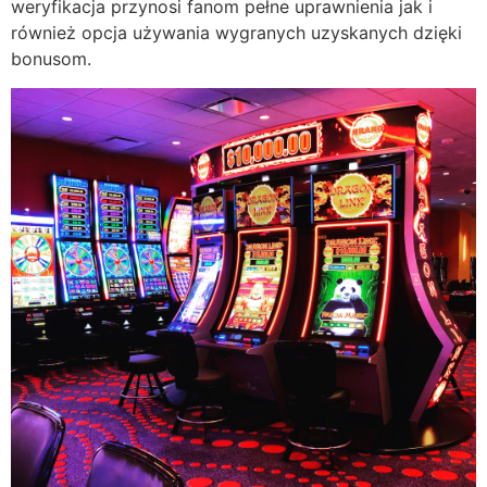
weryfikacja przynosi fanom pełne uprawnienia jak i
również opcja używania wygranych uzyskanych dzięki
bonusom.