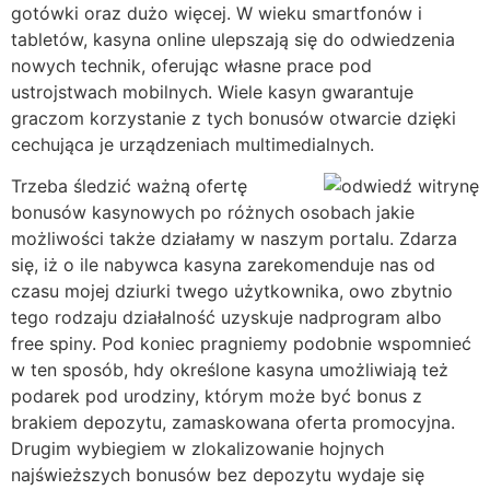
gotówki oraz dużo więcej. W wieku smartfonów i
tabletów, kasyna online ulepszają się do odwiedzenia
nowych technik, oferując własne prace pod
ustrojstwach mobilnych. Wiele kasyn gwarantuje
graczom korzystanie z tych bonusów otwarcie dzięki
cechująca je urządzeniach multimedialnych.
Trzeba śledzić ważną ofertę
bonusów kasynowych po różnych osobach jakie
możliwości także działamy w naszym portalu. Zdarza
się, iż o ile nabywca kasyna zarekomenduje nas od
czasu mojej dziurki twego użytkownika, owo zbytnio
tego rodzaju działalność uzyskuje nadprogram albo
free spiny. Pod koniec pragniemy podobnie wspomnieć
w ten sposób, hdy określone kasyna umożliwiają też
podarek pod urodziny, którym może być bonus z
brakiem depozytu, zamaskowana oferta promocyjna.
Drugim wybiegiem w zlokalizowanie hojnych
najświeższych bonusów bez depozytu wydaje się