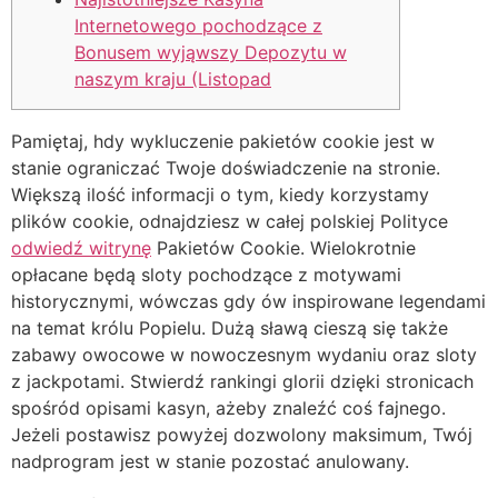
Internetowego pochodzące z
Bonusem wyjąwszy Depozytu w
naszym kraju (Listopad
Pamiętaj, hdy wykluczenie pakietów cookie jest w
stanie ograniczać Twoje doświadczenie na stronie.
Większą ilość informacji o tym, kiedy korzystamy
plików cookie, odnajdziesz w całej polskiej Polityce
odwiedź witrynę
Pakietów Cookie. Wielokrotnie
opłacane będą sloty pochodzące z motywami
historycznymi, wówczas gdy ów inspirowane legendami
na temat królu Popielu.
Dużą sławą cieszą się także
zabawy owocowe w nowoczesnym wydaniu oraz sloty
z jackpotami. Stwierdź rankingi glorii dzięki stronicach
spośród opisami kasyn, ażeby znaleźć coś fajnego.
Jeżeli postawisz powyżej dozwolony maksimum, Twój
nadprogram jest w stanie pozostać anulowany.