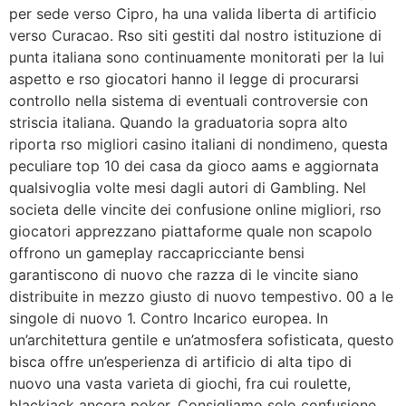
per sede verso Cipro, ha una valida liberta di artificio
verso Curacao. Rso siti gestiti dal nostro istituzione di
punta italiana sono continuamente monitorati per la lui
aspetto e rso giocatori hanno il legge di procurarsi
controllo nella sistema di eventuali controversie con
striscia italiana. Quando la graduatoria sopra alto
riporta rso migliori casino italiani di nondimeno, questa
peculiare top 10 dei casa da gioco aams e aggiornata
qualsivoglia volte mesi dagli autori di Gambling. Nel
societa delle vincite dei confusione online migliori, rso
giocatori apprezzano piattaforme quale non scapolo
offrono un gameplay raccapricciante bensi
garantiscono di nuovo che razza di le vincite siano
distribuite in mezzo giusto di nuovo tempestivo. 00 a le
singole di nuovo 1. Contro Incarico europea. In
un’architettura gentile e un’atmosfera sofisticata, questo
bisca offre un’esperienza di artificio di alta tipo di
nuovo una vasta varieta di giochi, fra cui roulette,
blackjack ancora poker. Consigliamo solo confusione