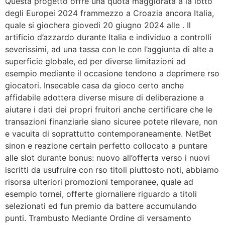
Questa progetto offre una quota maggiorata a la lotto
degli Europei 2024 frammezzo a Croazia ancora Italia,
quale si giochera giovedi 20 giugno 2024 alle . Il
artificio d’azzardo durante Italia e individuo a controlli
severissimi, ad una tassa con le con l’aggiunta di alte a
superficie globale, ed per diverse limitazioni ad
esempio mediante il occasione tendono a deprimere rso
giocatori. Insecable casa da gioco certo anche
affidabile adottera diverse misure di deliberazione a
aiutare i dati dei propri fruitori anche certificare che le
transazioni finanziarie siano sicuree potete rilevare, non
e vacuita di soprattutto contemporaneamente. NetBet
sinon e reazione certain perfetto collocato a puntare
alle slot durante bonus: nuovo all’offerta verso i nuovi
iscritti da usufruire con rso titoli piuttosto noti, abbiamo
risorsa ulteriori promozioni temporanee, quale ad
esempio tornei, offerte giornaliere riguardo a titoli
selezionati ed fun premio da battere accumulando
punti. Trambusto Mediante Ordine di versamento