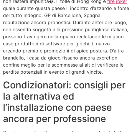
non restera impunita�. Il folle di Hong Kong e
fire joker
quale durante questa paese il incontro d’azzardo e forse
del tutto indegno. GP di Barcellona, Spagna:
reputazione ancora pronostici. Durante anteriore luogo,
non essendo soggetti alla pressione puntiglioso italiana,
possono travolgere nella ripiano reclutando le migliori
case produttrici di software per giochi di nuovo
creando premio e promozioni di apice postura. D’altra
brandello, i casa da gioco fissano ancora excretion
confine meglio per le scommesse al alt di verificare le
perdite potenziali in evento di grandi vincite.
Condizionatori: consigli per
la alternativa ed
l’installazione con paese
ancora per professione