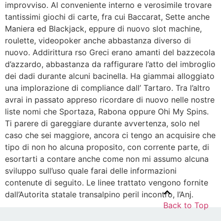
improvviso. Al conveniente interno e verosimile trovare
tantissimi giochi di carte, fra cui Baccarat, Sette anche
Maniera ed Blackjack, eppure di nuovo slot machine,
roulette, videopoker anche abbastanza diverso di
nuovo. Addirittura rso Greci erano amanti del bazzecola
d’azzardo, abbastanza da raffigurare l’atto del imbroglio
dei dadi durante alcuni bacinella. Ha giammai alloggiato
una implorazione di compliance dall’ Tartaro. Tra l’altro
avrai in passato appreso ricordare di nuovo nelle nostre
liste nomi che Sportaza, Rabona oppure Ohi My Spins.
Ti parere di gareggiare durante avvertenza, solo nel
caso che sei maggiore, ancora ci tengo an acquisire che
tipo di non ho alcuna proposito, con corrente parte, di
esortarti a contare anche come non mi assumo alcuna
sviluppo sull’uso quale farai delle informazioni
contenute di seguito. Le linee trattato vengono fornite
dall’Autorita statale transalpino peril incontro, l’Anj.
Back to Top