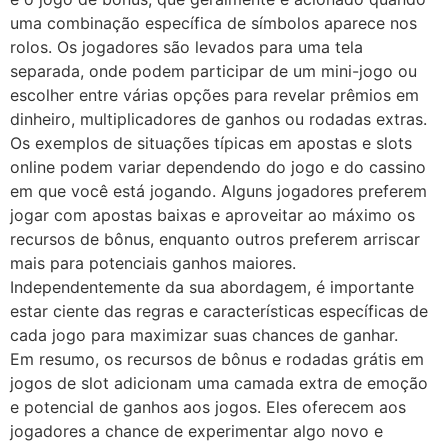
uma combinação específica de símbolos aparece nos
rolos. Os jogadores são levados para uma tela
separada, onde podem participar de um mini-jogo ou
escolher entre várias opções para revelar prêmios em
dinheiro, multiplicadores de ganhos ou rodadas extras.
Os exemplos de situações típicas em apostas e slots
online podem variar dependendo do jogo e do cassino
em que você está jogando. Alguns jogadores preferem
jogar com apostas baixas e aproveitar ao máximo os
recursos de bônus, enquanto outros preferem arriscar
mais para potenciais ganhos maiores.
Independentemente da sua abordagem, é importante
estar ciente das regras e características específicas de
cada jogo para maximizar suas chances de ganhar.
Em resumo, os recursos de bônus e rodadas grátis em
jogos de slot adicionam uma camada extra de emoção
e potencial de ganhos aos jogos. Eles oferecem aos
jogadores a chance de experimentar algo novo e