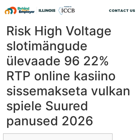
CONTACT US
Risk High Voltage
slotimängude
ülevaade 96 22%
RTP online kasiino
sissemakseta vulkan
spiele Suured
panused 2026