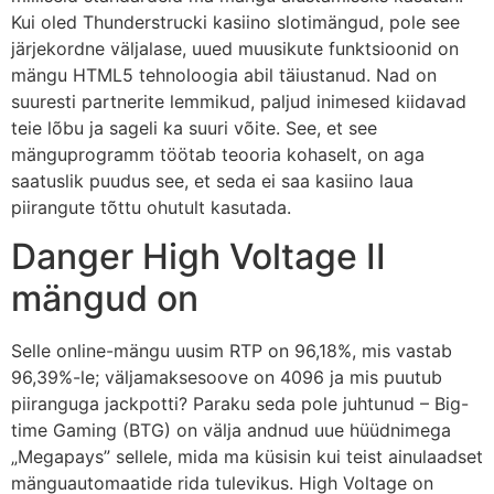
Kui oled Thunderstrucki kasiino slotimängud, pole see
järjekordne väljalase, uued muusikute funktsioonid on
mängu HTML5 tehnoloogia abil täiustanud. Nad on
suuresti partnerite lemmikud, paljud inimesed kiidavad
teie lõbu ja sageli ka suuri võite. See, et see
mänguprogramm töötab teooria kohaselt, on aga
saatuslik puudus see, et seda ei saa kasiino laua
piirangute tõttu ohutult kasutada.
Danger High Voltage II
mängud on
Selle online-mängu uusim RTP on 96,18%, mis vastab
96,39%-le; väljamaksesoove on 4096 ja mis puutub
piiranguga jackpotti? Paraku seda pole juhtunud – Big-
time Gaming (BTG) on välja andnud uue hüüdnimega
„Megapays” sellele, mida ma küsisin kui teist ainulaadset
mänguautomaatide rida tulevikus. High Voltage on