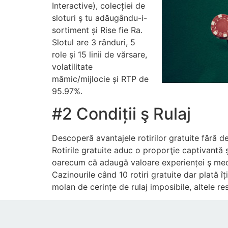
Interactive), colecției de
sloturi ş tu adăugându-i-
sortiment și Rise fie Ra.
Slotul are 3 rânduri, 5
role și 15 linii de vărsare,
volatilitate
mămic/mijlocie și RTP de
95.97%.
#2 Condiții ş Rulaj
Descoperă avantajele rotirilor gratuite fără de
Rotirile gratuite aduc o proporţie captivantă 
oarecum că adaugă valoare experienței ş meci, 
Cazinourile când 10 rotiri gratuite dar plată 
molan de cerințe de rulaj imposibile, altele re