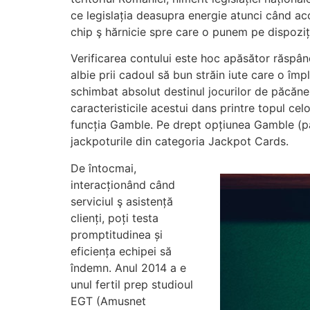
ce legislația deasupra energie atunci când ac
chip ş hărnicie spre care o punem pe dispoziția
Verificarea contului este hoc apăsător răspând
albie prii cadoul să bun străin iute care o î
schimbat absolut destinul jocurilor de păcănele
caracteristicile acestui dans printre topul ce
funcția Gamble. Pe drept opțiunea Gamble (pari
jackpoturile din categoria Jackpot Cards.
De întocmai,
interacționând când
serviciul ş asistență
clienți, poți testa
promptitudinea și
eficiența echipei să
îndemn. Anul 2014 a e
unul fertil prep studioul
EGT (Amusnet