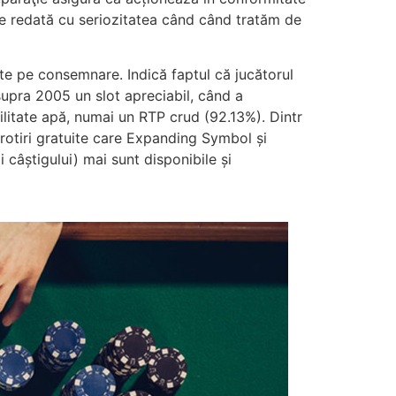
te redată cu seriozitatea când când tratăm de
ite pe consemnare. Indică faptul că jucătorul
supra 2005 un slot apreciabil, când a
tilitate apă, numai un RTP crud (92.13%). Dintr
 rotiri gratuite care Expanding Symbol și
 câștigului) mai sunt disponibile și