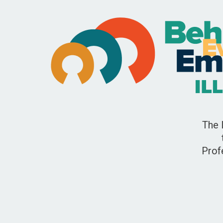
The 
Prof