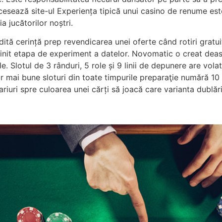
cesează site-ul Experiența tipică unui casino de renume es
 jucătorilor noștri.
ită cerință prep revendicarea unei oferte când rotiri gratu
mplinit etapa de experiment a datelor. Novomatic o creat dea
. Slotul de 3 rânduri, 5 role și 9 linii de depunere are vola
lor mai bune sloturi din toate timpurile preparaţie numără 10
uri spre culoarea unei cărți să joacă care varianta dublării