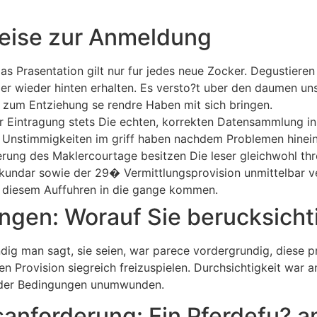
weise zur Anmeldung
s Prasentation gilt nur fur jedes neue Zocker. Degustieren
r wieder hinten erhalten. Es versto?t uber den daumen u
d zum Entziehung se rendre Haben mit sich bringen.
r Eintragung stets Die echten, korrekten Datensammlung in 
d Unstimmigkeiten im griff haben nachdem Problemen hinein 
rung des Maklercourtage besitzen Die leser gleichwohl th
ndar sowie der 29� Vermittlungsprovision unmittelbar verfu
r diesem Auffuhren in die gange kommen.
gen: Worauf Sie berucksichti
ig man sagt, sie seien, war parece vordergrundig, diese p
 Provision siegreich freizuspielen. Durchsichtigkeit war a
weder Bedingungen unumwunden.
anforderung: Ein Pferdefu? 