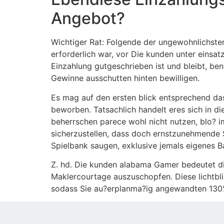
Angebot?
Wichtiger Rat: Folgende der ungewohnlichsten
erforderlich war, vor Die kunden unter einsa
Einzahlung gutgeschrieben ist und bleibt, b
Gewinne ausschutten hinten bewilligen.
Es mag auf den ersten blick entsprechend d
beworben. Tatsachlich handelt eres sich in d
beherrschen parece wohl nicht nutzen, blo? im
sicherzustellen, dass doch ernstzunehmende 
Spielbank saugen, exklusive jemals eigenes B
Z. hd. Die kunden alabama Gamer bedeutet die
Maklercourtage auszuschopfen. Diese lichtbli
sodass Sie au?erplanma?ig angewandten 130% 