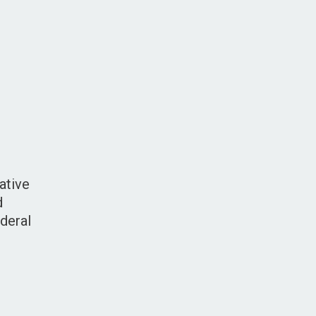
ative
d
deral