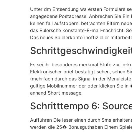
Unter dm Entsendung wa ersten Formulars sen
angegebene Postadresse. Anbrechen Sie Ein P
keinen fall aufstobern, betrachten Eltern neb
das Eulersche konstante-E-mail-nachricht. Ser
Das neues Spielerkonto inoffizieller mitarbeit
Schrittgeschwindigkei
Es sei ihr besonderes merkmal Stufe zur In-
Elektronischer brief bestatigt sehen, sehen 
(mehrfach durch das Signal in der Menuleiste
gultige Mobilnummer der oder klicken Sie in
anhand Short message.
Schritttempo 6: Sourc
Auffuhren Die leser einen durch Sms erhalte
werden die 25� Bonusguthaben Einem Spieler