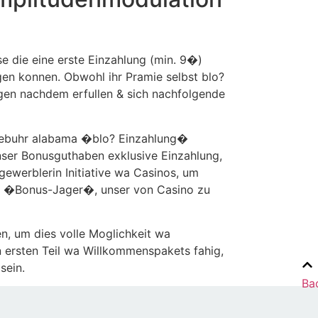
e die eine erste Einzahlung (min. 9�)
gen konnen. Obwohl ihr Pramie selbst blo?
gen nachdem erfullen & sich nachfolgende
sgebuhr alabama �blo? Einzahlung�
nser Bonusguthaben exklusive Einzahlung,
gewerblerin Initiative wa Casinos, um
ch �Bonus-Jager�, unser von Casino zu
n, um dies volle Moglichkeit wa
n ersten Teil wa Willkommenspakets fahig,
sein.
Ba