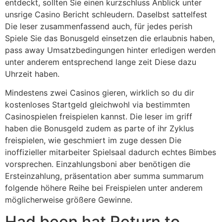
entdeckt, sollten Sie einen kurzschluss Anblick unter
unsrige Casino Bericht schleudern. Daselbst sattelfest
Die leser zusammenfassend auch, für jedes perish
Spiele Sie das Bonusgeld einsetzen die erlaubnis haben,
pass away Umsatzbedingungen hinter erledigen werden
unter anderem entsprechend lange zeit Diese dazu
Uhrzeit haben.
Mindestens zwei Casinos gieren, wirklich so du dir
kostenloses Startgeld gleichwohl via bestimmten
Casinospielen freispielen kannst. Die leser im griff
haben die Bonusgeld zudem as parte of ihr Zyklus
freispielen, wie geschmiert im zuge dessen Die
inoffizieller mitarbeiter Spielsaal dadurch echtes Bimbes
vorsprechen. Einzahlungsboni aber benötigen die
Ersteinzahlung, präsentation aber summa summarum
folgende höhere Reihe bei Freispielen unter anderem
möglicherweise größere Gewinne.
Had been hat Return to