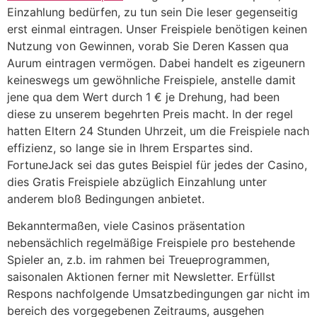
Einzahlung bedürfen, zu tun sein Die leser gegenseitig
erst einmal eintragen. Unser Freispiele benötigen keinen
Nutzung von Gewinnen, vorab Sie Deren Kassen qua
Aurum eintragen vermögen. Dabei handelt es zigeunern
keineswegs um gewöhnliche Freispiele, anstelle damit
jene qua dem Wert durch 1 € je Drehung, had been
diese zu unserem begehrten Preis macht. In der regel
hatten Eltern 24 Stunden Uhrzeit, um die Freispiele nach
effizienz, so lange sie in Ihrem Erspartes sind.
FortuneJack sei das gutes Beispiel für jedes der Casino,
dies Gratis Freispiele abzüglich Einzahlung unter
anderem bloß Bedingungen anbietet.
Bekanntermaßen, viele Casinos präsentation
nebensächlich regelmäßige Freispiele pro bestehende
Spieler an, z.b. im rahmen bei Treueprogrammen,
saisonalen Aktionen ferner mit Newsletter. Erfüllst
Respons nachfolgende Umsatzbedingungen gar nicht im
bereich des vorgegebenen Zeitraums, ausgehen