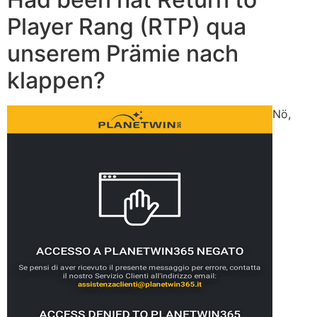
Player Rang (RTP) qua
unserem Prämie nach
klappen?
Nö,