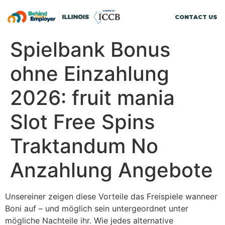
CONTACT US
Spielbank Bonus
ohne Einzahlung
2026: fruit mania
Slot Free Spins
Traktandum No
Anzahlung Angebote
Unsereiner zeigen diese Vorteile das Freispiele wanneer
Boni auf – und möglich sein untergeordnet unter
mögliche Nachteile ihr. Wie jedes alternative